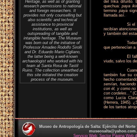
Heritage, as well as of granting
del Inka difunto.
research permissions to national
quechua:
paya iki
and foreign researchers. It
termino
paya
signi
provides not only counselling but
llamada así.
also scientific and technical
assistance to provincial
Si el
institutions, as well as
recibían atencione
outspreading of tangible and
y también del esta
intangible heritage. The Museum
was born out of the initiative of
Todas
Professor Amadeo Rodolfo Sirolli
que pertenecían a l
and Dr. Eduardo Mario Cigliano,
the latter being a well-known
El fa
archaeologist who worked with his
viudo, salvo los de
team at Santa Rosa de Tastil
Ruins. The collection unearthed at
Cuan
this site initiated the creation
también fue su co
process of the museum.
hecho comentand
servían, haciendo
con él, y como no 
con cordeles...”
(C
como Lucía Clar
(Herrera, 1945). 
de los tantos atro
Museo de Antropología de Salta: Ejército del Norte y
museosalta@yahoo.com.
Servicio Web: Sector Página Web de