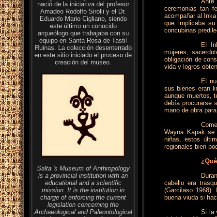
Ante
nació de la iniciativa del profesor
ceremonias tan f
Amadeo Rodolfo Sirolli y el Dr.
acompañar al Inka 
Eduardo Mario Cigliano, siendo
que implicaba su 
este último un conocido
concubinas predile
arqueólogo que trabajaba con su
equipo en Santa Rosa de Tastil
El I
Ruinas. La colección desenterrado
mujeres, sacerdot
en este sitio iniciado el proceso de
obligación de cons
creación del museo.
vida y logros obte
El nu
sus bienes eran l
aunque muertos, te
debía procurarse 
mano de obra para 
Comen
Wayna Kapak se o
niñas, estos últ
regionales bien pod
¿Qué 
Salta 's Museum of Anthropology
is a provincial institution with an
Duran
educational and a scientific
cabello era tras
mission. It is the institution in
(Garcilaso 1968).
charge of enforcing the current
buena viuda si hac
legislation concerning the
Archaeological and Paleontological
Si la