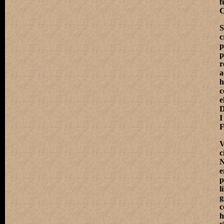
f
C
S
c
p
r
h
c
e
D
I
F
V
c
N
e
p
l
c
h