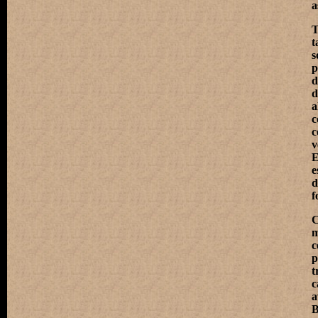
a
T
t
s
p
d
d
a
c
c
v
E
e
d
f
C
m
c
p
t
c
a
B