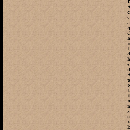
D
A
e
a
q
h
i
l
d
h
e
d
A
t
b
l
m
a
c
r
l