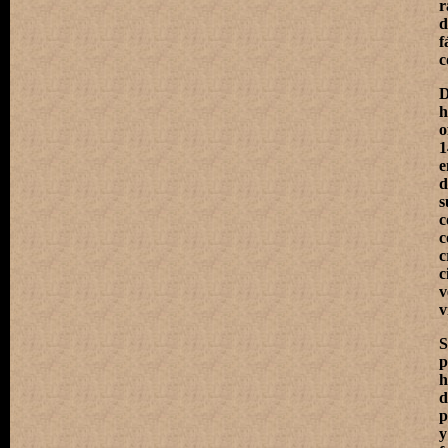
r
d
f
c
D
h
o
1
e
d
s
c
c
c
c
v
v
S
p
h
d
p
y