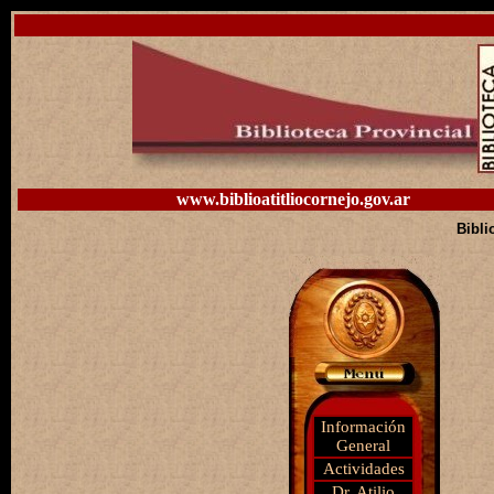
www.biblioatitliocornejo.gov.ar
Bibli
Información
General
Actividades
Dr. Atilio