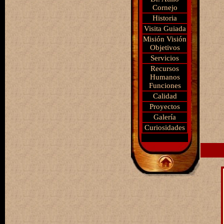
Cornejo
Historia
Visita Guiada
Misión Visión
Objetivos
Servicios
Recursos
Humanos
Funciones
Calidad
Proyectos
Galería
Curiosidades