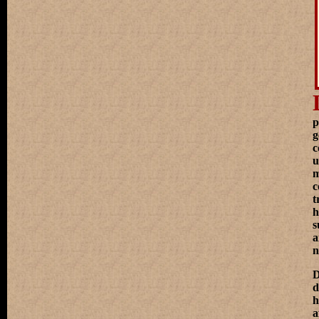
p
g
c
u
m
c
t
h
a
n
D
d
h
a