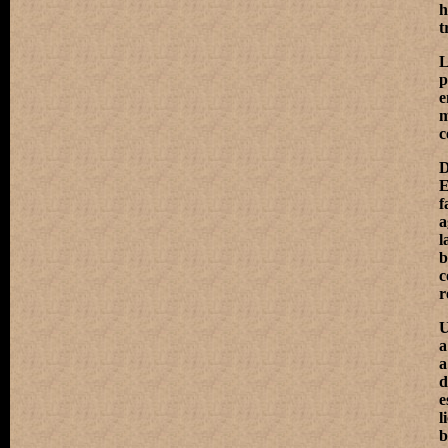
t
p
e
m
c
D
E
f
a
l
b
c
r
U
a
a
d
e
l
b