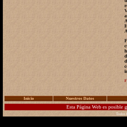
t
r
V
a
A
H
A
F
h
d
d
c
i
F
Inicio
Nuestros Datos
Esta Página Web es posible g
Todos l