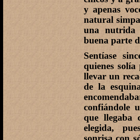
y apenas voc
natural simpa
una nutrida 
buena parte de
Sentíase sin
quienes solía
llevar un reca
de la esquin
encomendab
confiándole 
que llegaba 
elegida, pu
sonrisa con s