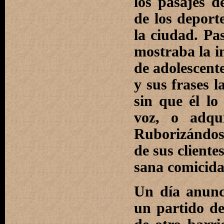
los pasajes d
de los deport
la ciudad. Pa
mostraba la i
de adolescent
y sus frases 
sin que él lo
voz, o adqui
Ruborizándose
de sus cliente
sana comicida
Un día anunc
un partido d