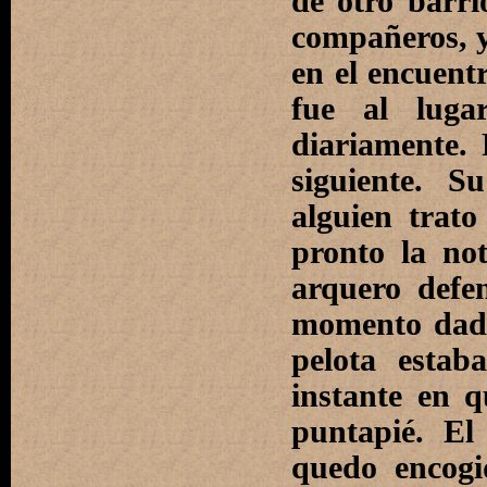
de otro barri
compañeros, y
en el encuentr
fue al luga
diariamente. 
siguiente. S
alguien trato
pronto la no
arquero defe
momento dado
pelota estab
instante en 
puntapié. El
quedo encogi