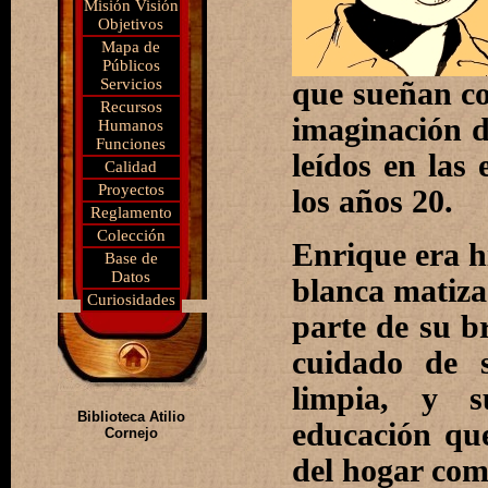
Misión Visión
Objetivos
Mapa de
Públicos
Servicios
que sueñan co
Recursos
imaginación de
Humanos
Funciones
leídos en las
Calidad
Proyectos
los años 20.
Reglamento
Colección
Enrique era hi
Base de
Datos
blanca matiza
Curiosidades
parte de su b
cuidado de 
limpia, y 
Biblioteca Atilio
educación que
Cornejo
del hogar como