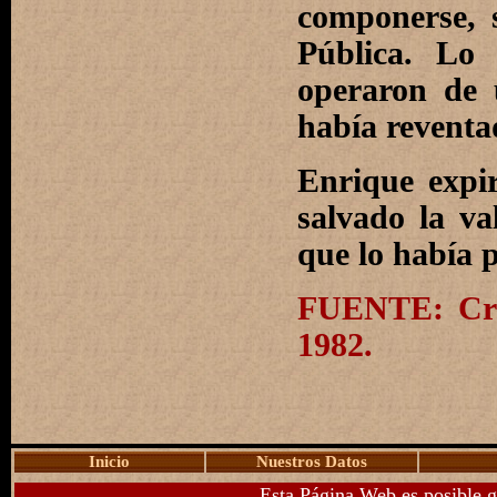
componerse, 
Pública. Lo
operaron de u
había reventa
Enrique expi
salvado la va
que lo había p
FUENTE: Crón
1982.
Inicio
Nuestros Datos
Esta Página Web es posible g