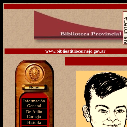
www.biblioatitliocornejo.gov.ar
Información
General
Dr. Atilio
Cornejo
Historia