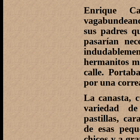
Enrique Ca
vagabundeand
sus padres q
pasarían nec
indudableme
hermanitos me
calle. Porta
por una correa
La canasta, 
variedad de
pastillas, ca
de esas pequ
chicos y a gra