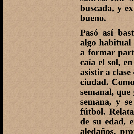
buscada, y ex
bueno.
Pasó así bas
algo habitual
a formar part
caía el sol, e
asistir a clas
ciudad. Como 
semanal, que 
semana, y se
fútbol. Relat
de su edad, e
aledaños, pro