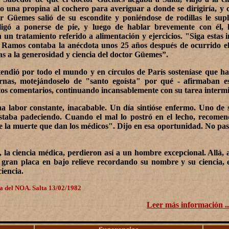
o una propina al cochero para averiguar a donde se dirigiría, y c
or Güemes salió de su escondite y poniéndose de rodillas le sup
igó a ponerse de pie, y luego de hablar brevemente con él, 
 un tratamiento referido a alimentación y ejercicios. "Siga estas 
 Ramos contaba la anécdota unos 25 años después de ocurrido el 
as a la generosidad y ciencia del doctor Güemes”.
endió por todo el mundo y en círculos de París sosteníase que h
ernas, motejándoselo de "santo egoísta" por qué - afirmaban e
tos comentarios, continuando incansablemente con su tarea intermin
a labor constante, inacabable. Un día sintióse enfermo. Uno de 
estaba padeciendo. Cuando el mal lo postró en el lecho, recome
e la muerte que dan los médicos". Dijo en esa oportunidad. No pas
s, la ciencia médica, perdieron así a un hombre excepcional. Allá, 
gran placa en bajo relieve recordando su nombre y su ciencia, en
iencia.
 del NOA. Salta 13/02/1982
Leer más información ..