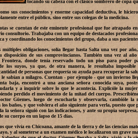
tocando su cabeza con el clásico sombrero de copa que
 como sus conocimientos y enorme capacidad deductiva, le hicie
amente entre el público, sino entre sus colegas de la medicina.
tas se cuentan de este eminente profesional que fue atrapado en
rio consultorio. Trabajaba con un equipo de destacados profesiona
ica y coordinando los conocimientos del grupo, daba a sus paciente
 múltiples obligaciones, solía llegar hasta Salta una vez por año
a disposición de sus comprovincianos. También una vez al año
 Frontera, donde tenía reservado todo un piso para poder p
 los suyos, ya que, de otra manera, le resultaba imposible 
antidad de personas que requería su ayuda para recuperar la sal
le sabían a milagro. Cuentan - por ejemplo - que un invierno lle
anta baja, encontró a una anciana señora conocida suya, postr
udarla y a inquirir sobre lo que le acontecía. Explicóle la muj
iendo perdido el movimiento de la mitad del cuerpo. Prescribié
doctor Güemes, luego de escucharla y observarla, cambióle la 
 los baños, y que volviera el año siguiente para verla, puesto que 
a la señora siguió con las indicaciones, y ante su propia sorpresa
de su cuerpo en un lapso de 15 días.
 que vivía en Chicoana, amante de la tierra y de las ciencias mat
ayo, y al someterse a un examen médico le localizaron un grave ma
 Sabedor de que el doctor Güemes llegaba a Salta, viajó a la ci