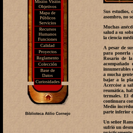
Misión Visión
Objetivos
Sus estudios,
Mapa de
asombro, no sol
Públicos
Servicios
Muchas anécdo
Recursos
salud a su sob
Humanos
la ciencia méd
Funciones
Calidad
A pesar de sus
Proyectos
para ponerla 
Reglamento
Rosario de la
acompañado de
Colección
innumerables c
Base de
a mucha gente 
Datos
bajar a la pl
Curiosidades
Acercóse a sal
reumática, hab
termales. El 
continuara con
Medio incrédul
parte inferior 
Biblioteca Atilio Cornejo
Un señor Ramos
sufrió un desm
prácticamente.