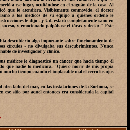
orrió a ese lugar, ocultándose en el zaguán de la casa. Al
licó que lo atendiera. Visiblemente conmovido, el doctor
llamó a los médicos de su equipo a quienes ordenó le
instrucciones le dijo - y Ud. estará completamente sano en
suceso, y emocionado palpábase el tórax y decía: " Este
abía descubierto algo importante sobre funcionamiento de
sos círculos - no divulgaba sus descubrimientos. Nunca
able de investigador y clínico.
sus médicos le diagnosticó un cáncer que hacia tiempo él
ndó que nadie lo medicara. "Quiero morir de mis propia
ó mucho tiempo cuando el implacable mal el cerró los ojos
al otro lado del mar, en las instalaciones de la Sorbona, se
 ese sitio por aquel entonces era considerada la capital
.