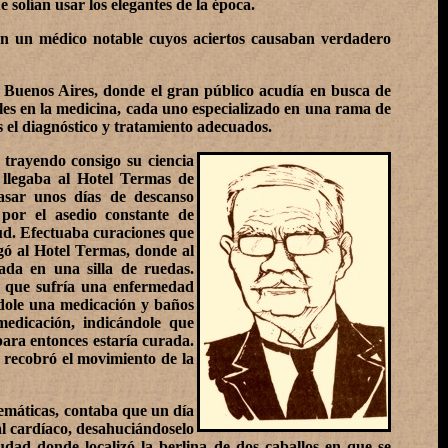
 solían usar los elegantes de la época.
ron un médico notable cuyos aciertos causaban verdadero
 Buenos Aires, donde el gran público acudía en busca de
les en la medicina, cada uno especializado en una rama de
s el diagnóstico y tratamiento adecuados.
, trayendo consigo su ciencia
 llegaba al Hotel Termas de
asar unos días de descanso
por el asedio constante de
ud. Efectuaba curaciones que
gó al Hotel Termas, donde al
ada en una silla de ruedas.
er que sufría una enfermedad
ndole una medicación y baños
medicación, indicándole que
para entonces estaría curada.
, recobró el movimiento de la
emáticas, contaba que un día
l cardíaco, desahuciándoselo
udad donde localizó la berlina de dos caballos en que se