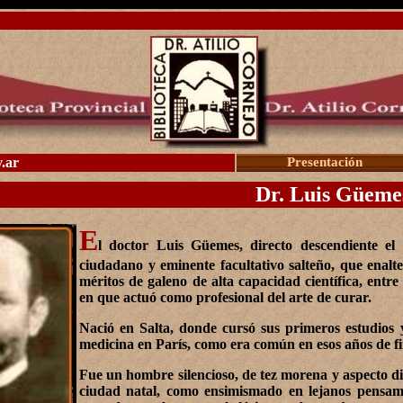
.ar
Presentación
Dr. Luis Güeme
E
l doctor Luis Güemes, directo descendiente el
ciudadano y eminente facultativo salteño, que enalt
méritos de galeno de alta capacidad científica, ent
en que actuó como profesional del arte de curar.
Nació en Salta, donde cursó sus primeros estudios y
medicina en París, como era común en esos años de fin
Fue un hombre silencioso, de tez morena y aspecto dis
ciudad natal, como ensimismado en lejanos pensami