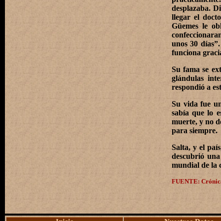
desplazaba. Di
llegar el doct
Güemes le obl
confeccionaran
unos 30 días”.
funciona graci
Su fama se ext
glándulas int
respondió a es
Su vida fue un
sabía que lo 
muerte, y no d
para siempre.
Salta, y el paí
descubrió una 
mundial de la c
FUENTE: Crónica