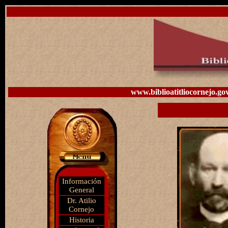
www.biblioatitliocornejo.gov
Información
General
Dr. Atilio
Cornejo
Historia