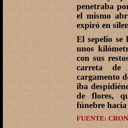
penetraba por
el mismo abr
expiró en sile
El sepelio se 
unos kilómet
con sus resto
carreta de
cargamento de
iba despidién
de flores, q
fúnebre hacia
FUENTE: CRONI