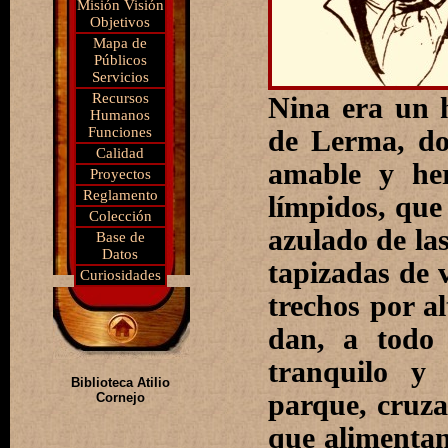
Misión Visión
Objetivos
Mapa de
Públicos
Servicios
Recursos
Nina era un 
Humanos
Funciones
de Lerma, do
Calidad
amable y her
Proyectos
Reglamento
límpidos, que
Colección
azulado de la
Base de
Datos
tapizadas de 
Curiosidades
trechos por al
dan, a todo 
tranquilo y 
Biblioteca Atilio
parque, cruza
Cornejo
que alimentan 