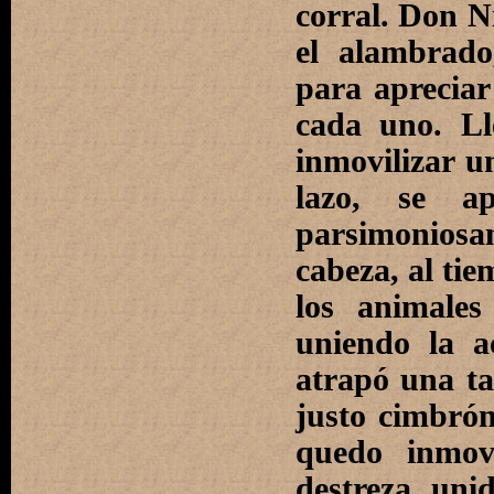
corral. Don N
el alambrado
para apreciar
cada uno. L
inmovilizar 
lazo, se a
parsimoniosa
cabeza, al ti
los animales
uniendo la a
atrapó una t
justo cimbrón
quedo inmov
destreza, unid