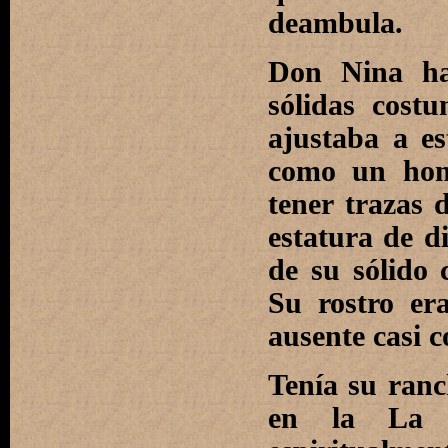
deambula.
Don Nina ha
sólidas cost
ajustaba a es
como un homb
tener trazas 
estatura de d
de su sólido
Su rostro er
ausente casi c
Tenía su ranch
en la La M