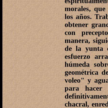
espiritualmen
morales, que
los años. Tra
obtener gran
con precept
manera, sigui
de la yunta 
esfuerzo arr
húmeda sobre
geométrica d
voleo" y agua
para hacer
definitivamen
chacral, enred