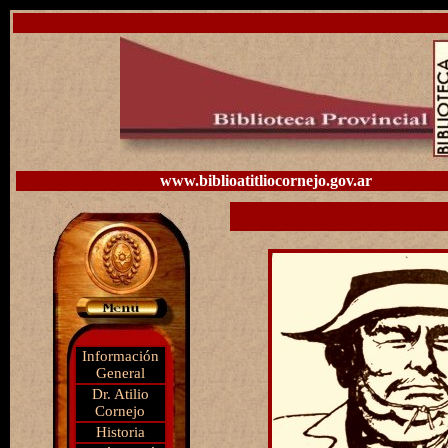
www.biblioatitliocornejo.gov.ar
Información
General
Dr. Atilio
Cornejo
Historia