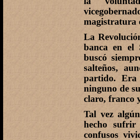
la volunta
vicegobernado
magistratura 
La Revolució
banca en el 
buscó siempr
salteños, au
partido. Era
ninguno de sus
claro, franco y
Tal vez algú
hecho sufrir
confusos viv