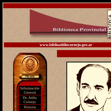
www.biblioatitliocornejo.gov.ar
Información
General
Dr. Atilio
Cornejo
Historia