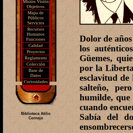
Misión Visión
Objetivos
Mapa de
Públicos
Servicios
Recursos
Humanos
Dolor de años
Funciones
Calidad
los auténtico
Proyectos
Güemes, quie
Reglamento
Colección
por la Libert
Base de
Datos
esclavitud de
Curiosidades
salteño, per
humilde, que 
cuando encuent
Biblioteca Atilio
Sabía del do
Cornejo
ensombrecers