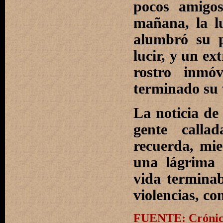
pocos amigos
mañana, la l
alumbró su p
lucir, y un ex
rostro inmó
terminado su 
La noticia de
gente calla
recuerda, mie
una lágrima 
vida terminab
violencias, co
FUENTE: Crónica 