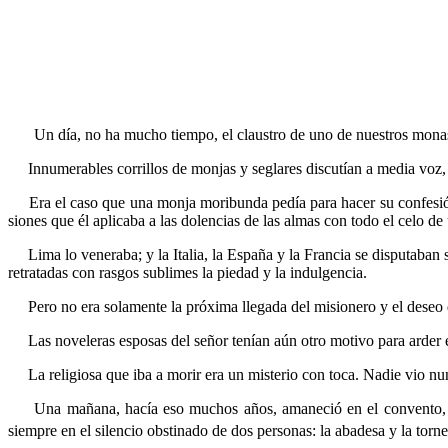
Un día, no ha mucho tiempo, el claustro de uno de nuestros monas
Innumerables corrillos de monjas y seglares discutían a media voz, co
Era el caso que una monja moribunda pedía para hacer su confesión a
siones que él aplicaba a las dolencias de las almas con todo el celo de
Lima lo veneraba; y la Italia, la España y la Francia se disputaban s
retratadas con rasgos sublimes la piedad y la indulgencia.
Pero no era solamente la próxima llegada del misionero y el deseo de 
Las noveleras esposas del señor tenían aún otro motivo para arder 
La religiosa que iba a morir era un misterio con toca. Nadie vio nunc
Una mañana, hacía eso muchos años, amaneció en el convento, bajo e
siempre en el silencio obstinado de dos personas: la abadesa y la torne