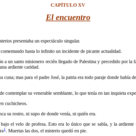
CAPÍTULO XV
El encuentro
terios presentaba un espectáculo singular.
mentando hasta lo infinito un in­cidente de picante actualidad.
 un santo misionero recién llega­do de Palestina y precedido por la fa
 una ardiente caridad.
u cuna; mas para el padre José, la patria era todo paraje donde había de
contemplar su venerable semblante, lo que tenía en tan inquieta expect
en cuchicheos.
a su rostro, ni supo de donde venía, ni quién era.
l velo de profesa. Esto era lo único que se sabía, y la ardiente cur
1
ra
. Muertas las dos, el misterio quedó en pie.