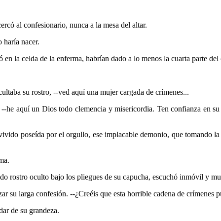
rcó al confesionario, nunca a la mesa del altar.
haría nacer.
en la celda de la enferma, habrían dado a lo menos la cuarta parte del c
.
ultaba su rostro, --ved aquí una mujer cargada de crímenes...
 --he aquí un Dios todo clemencia y misericordia. Ten confianza en su
vido poseída por el orgullo, ese implacable demonio, que tomando la 
ma.
ido rostro oculto bajo los pliegues de su capucha, escuchó inmóvil y mu
izar su larga confesión. --¿Creéis que esta horrible cadena de crímenes
dar de su grandeza.