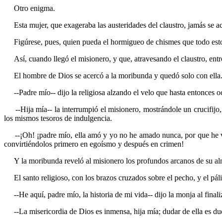
Otro enigma.
Esta mujer, que exageraba las austeridades del claustro, jamás se ace
Figúrese, pues, quien pueda el hormigueo de chismes que todo esto 
Así, cuando llegó el misionero, y que, atravesando el claustro, entró 
El hombre de Dios se acercó a la moribunda y quedó solo con ella
--Padre mío-- dijo la religiosa alzando el velo que hasta entonces oc
--Hija mía-- la interrumpió el misionero, mostrándole un crucifijo,
los mismos tesoros de indulgencia.
--¡Oh! ¡padre mío, ella amó y yo no he amado nunca, por que he vi
convirtiéndolos primero en egoísmo y después en crimen!
Y la moribunda reveló al misionero los profundos arcanos de su al
El santo religioso, con los brazos cruzados sobre el pecho, y el pál
--He aquí, padre mío, la historia de mi vida-- dijo la monja al final
--La misericordia de Dios es inmensa, hija mía; dudar de ella es du