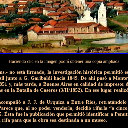
Haciendo clic en la imagen podrá obtener una copia ampliada
cms.- no está firmado, la investigación histórica permit
rasil junto a G. Garibaldi hacia 1849. De ahí pasó a Mont
1851 y, más tarde, a Buenos Aires en calidad de impresor
en la Batalla de Caseros (3/II/1852). En ese lugar realizó
 acompañó a J. J. de Urquiza a Entre Ríos, retratándolo
Parece que, al no poder venderla, decidió rifarla “a cinc
 Ésta fue la publicación que permitió identificar a Penuti
 rifa para que la obra sea destinada a un museo.