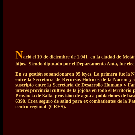
N
ació el 19 de diciembre de 1.941 en la ciudad de Metá
hijos. Siendo diputado por el Departamento Anta, fue electo
En su gestión se sancionaron 95 leyes. La primera fue la
entre la Secretaría de Recursos Hídricos de la Nación y
suscripto entre la Secretaría de Desarrollo Humano y Fam
interés provincial cultivo de la jojoba en todo el territo
Provincia de Salta, provisión de agua a poblaciones de has
6398, Crea seguro de salud para ex combatientes de la Patr
centro regional (CRES).