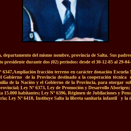
n, departamento del mismo nombre, provincia de Salta. Sus padres
 presidente durante dos (02) períodos: desde el 30-12-85 al 29-04-
 Nº 6347,Ampliación fracción terreno en carácter donación Escuel
 el Gobierno de la Provincia destinado a la cooperación técnica
ilia de la Nación y el Gobierno de la Provincia, para otorgar s
rio provincial; Ley Nº 6373, Ley de Promoción y Desarrollo Aborigen
ta 15.000 habitantes; Ley Nº 6396, Régimen de Jubilaciones y Pens
ia; Ley Nº 6418, Instituye Salta la libreta sanitaria infantil y l