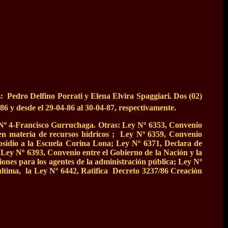
: Pedro Delfino Porrati y Elena Elvira Spaggiari. Dos (02)
86 y desde el 29-04-86 al 30-04-87, respectivamente.
a Nº 4-Francisco Gurruchaga. Otras: Ley Nº 6353, Convenio
 en materia de recursos hídricos ; Ley Nº 6359, Convenio
ubsidio a la Escuela Corina Lona; Ley Nº 6371, Declara de
; Ley Nº 6393, Convenio entre el Gobierno de la Nación y la
iones para los agentes de la administración pública; Ley Nº
a última, la Ley Nº 6442, Ratifica Decreto 3237/86 Creación