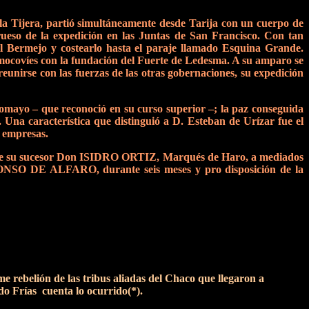
 la Tijera, partió simultáneamente desde Tarija con un cuerpo de
grueso de la expedición en las Juntas de San Francisco. Con tan
l Bermejo y costearlo hasta el paraje llamado Esquina Grande.
 mocovíes con la fundación del Fuerte de Ledesma. A su amparo se
 reunirse con las fuerzas de las otras gobernaciones, su expedición
comayo – que reconoció en su curso superior –; la paz conseguida
. Una característica que distinguió a D. Esteban de Urízar fue el
s empresas.
 su sucesor Don ISIDRO ORTIZ, Marqués de Haro, a mediados
NSO DE ALFARO, durante seis meses y pro disposición de la
rebelión de las tribus aliadas del Chaco que llegaron a
rdo Frías cuenta lo ocurrido(*).