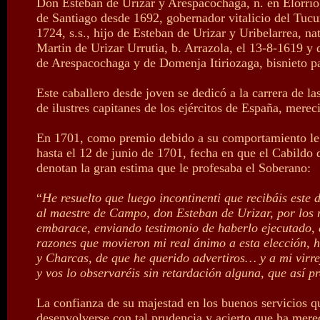
Don Esteban de Urizar y Arespacochaga, n. en Elorrio
de Santiago desde 1692, gobernador vitalicio del Tuc
1724, s.s., hijo de Esteban de Urizar y Uribelarrea, n
Martin de Urizar Urrutia, b. Arrazola, el 13-8-1619 y
de Arespacochaga y de Domenja Itiriozaga, bisnieto p
Este caballero desde joven se dedicó a la carrera de la
de ilustres capitanes de los ejércitos de España, mer
En 1701, como premio debido a su comportamiento le c
hasta el 12 de junio de 1701, fecha en que el Cabildo
denotan la gran estima que le profesaba el Soberano:
“
He resuelto que luego incontinenti que recibáis est
al maestre de Campo, don Esteban de Urizar, por los m
embarace, enviando testimonio de haberlo ejecutado, c
razones que movieron mi real ánimo a esta elección, 
y Charcas, de que he querido advertiros… y a mi virr
y vos lo observaréis sin retardación alguna, que así p
La confianza de su majestad en los buenos servicios qu
desenvolverse con tal prudencia y acierto que ha merec