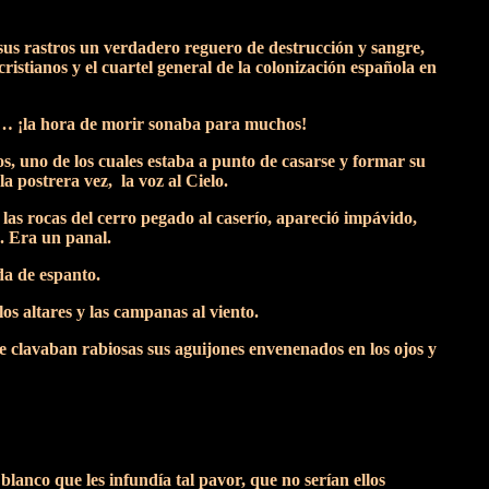
 sus rastros un verdadero reguero de destrucción y sangre,
ristianos y el cuartel general de la colonización española en
aían… ¡la hora de morir sonaba para muchos!
s, uno de los cuales estaba a punto de casarse y formar su
a postrera vez, la voz al Cielo.
as rocas del cerro pegado al caserío, apareció impávido,
a. Era un panal.
da de espanto.
os altares y las campanas al viento.
ue clavaban rabiosas sus aguijones envenenados en los ojos y
lanco que les infundía tal pavor, que no serían ellos