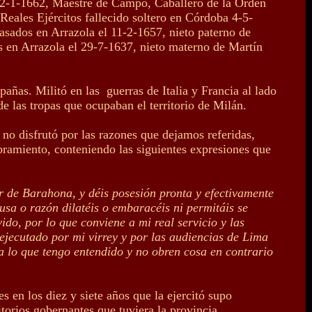
 22-1-1662, Maestre de Campo, Caballero de la Orden
eales Ejércitos fallecido soltero en Córdoba 4-5-
casados en Arrazola el 11-2-1657, nieto paterno de
s en Arrazola el 29-7-1637, nieto materno de Martín
pañas. Militó en las guerras de Italia y Francia al lado
e las tropas que ocupaban el territorio de Milán.
o disfrutó por las razones que dejamos referidas,
bramiento, conteniendo las siguientes expresiones que
r de Barahona, y déis posesión pronta y efectivamente
usa o razón dilatéis o embaracéis ni permitáis se
do, por lo que conviene a mi real servicio y las
ejecutado por mi virrey y por las audiencias de Lima
a lo que tengo entendido y no obren cosa en contrario
 en los diez y siete años que la ejercitó supo
torios gobernantes que tuviera la provincia.