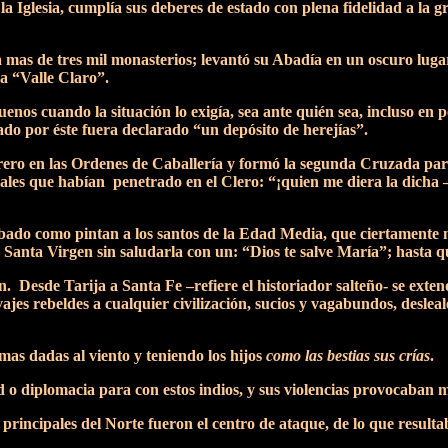
 Iglesia, cumplía sus deberes de estado con plena fidelidad a la gr
 mas de tres mil monasterios; levantó su Abadía en un oscuro lugar
ca “Valle Claro”.
ruenos cuando la situación lo exigía, sea ante quién sea, incluso en
ado por éste fuera declarado “un depósito de herejías”.
rero en las Ordenes de Caballería y formó la segunda Cruzada par
s que habían penetrado en el Clero: “¡quien me diera la dicha –de
tobado como pintan a los santos de la Edad Media, que ciertamente 
 Santa Virgen sin saludarla con un: “Dios te salve María”; hasta qu
 Desde Tarija a Santa Fe –refiere el historiador salteño- se exten
vajes rebeldes a cualquier civilización, sucios y vagabundos, deslea
as dadas al viento y teniendo los hijos
como las bestias sus crías
.
 diplomacia para con estos indios, y sus violencias provocaban m
principales del Norte fueron el centro de ataque, de lo que result