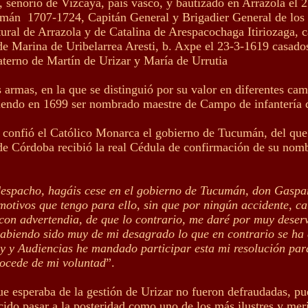
, señorio de Vizcaya, país vasco, y bautizado en Arrazola el
umán 1707-1724, Capitán General y Brigadier General de los R
atural de Arrazola y de Catalina de Arespacochaga Itiriozaga, 
 de Marina de Uribelarrea Aresti, b. Axpe el 23-3-1619 casado
aterno de Martín de Urizar y María de Urrutia
s armas, en la que se distinguió por su valor en diferentes cam
eciendo en 1699 ser nombrado maestre de Campo de infantería d
onfió el Católico Monarca el gobierno de Tucumán, del que n
 de Córdoba recibió la real Cédula de confirmación de su nom
e despacho, hagáis cese en el gobierno de Tucumán, don Gaspa
otivos que tengo para ello, sin que por ningún accidente, ca
on advertendia, de que lo contrario, me daré por muy deservi
habiendo sido muy de mi desagrado lo que en contrario se ha 
ey y Audiencias he mandado participar esta mi resolución par
rocede de mi voluntad
”.
e esperaba de la gestión de Urizar no fueron defraudadas, pues
ido pasar a la posteridad como uno de los más ilustres y meri