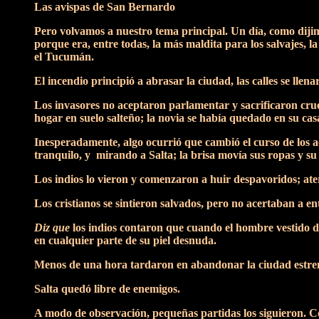
Las avispas de San Bernardo
Pero volvamos a nuestro tema principal. Un día, como dijimo
porque era, entre todas, la más maldita para los salvajes, l
el Tucumán.
El incendio principió a abrasar la ciudad, las calles se ll
Los invasores no aceptaron parlamentar y sacrificaron crue
hogar en suelo salteño; la novia se había quedado en su casa
Inesperadamente, algo ocurrió que cambió el curso de los a
tranquilo, y mirando a Salta; la brisa movía sus ropas y s
Los indios lo vieron y comenzaron a huir despavoridos; ate
Los cristianos se sintieron salvados, pero no acertaban a en
Diz que
los indios contaron que cuando el hombre vestido de
en cualquier parte de su piel desnuda.
Menos de una hora tardaron en abandonar la ciudad estreme
Salta quedó libre de enemigos.
A modo de observación, pequeñas partidas los siguieron. Co