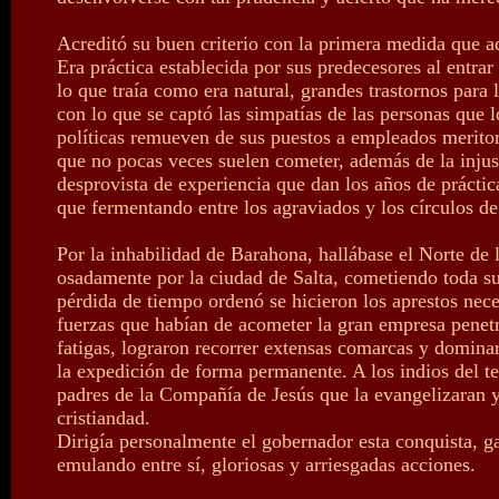
Acreditó su buen criterio con la primera medida que a
Era práctica establecida por sus predecesores al entra
lo que traía como era natural, grandes trastornos para
con lo que se captó las simpatías de las personas qu
políticas remueven de sus puestos a empleados meritor
que no pocas veces suelen cometer, además de la injusti
desprovista de experiencia que dan los años de práct
que fermentando entre los agraviados y los círculos de
Por la inhabilidad de Barahona, hallábase el Norte de 
osadamente por la ciudad de Salta, cometiendo toda su
pérdida de tiempo ordenó se hicieron los aprestos nece
fuerzas que habían de acometer la gran empresa penetra
fatigas, lograron recorrer extensas comarcas y dominar
la expedición de forma permanente. A los indios del t
padres de la Compañía de Jesús que la evangelizaran y
cristiandad.
Dirigía personalmente el gobernador esta conquista, g
emulando entre sí, gloriosas y arriesgadas acciones.