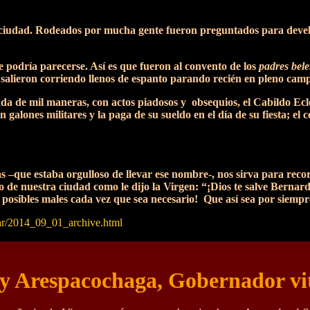
ciudad. Rodeados por mucha gente fueron preguntados para develar
ue podría parecerse. Así es que fueron al convento de los
padres
bele
 salieron corriendo llenos de espanto parando recién en pleno cam
ada de mil maneras, con actos piadosos y obsequios, el Cabildo Ecl
 galones militares y la paga de su sueldo en el día de su fiesta; el 
rías –que estaba orgulloso de llevar ese nombre-, nos sirva para r
de nuestra ciudad como le dijo la Virgen: “¡Dios te salve Bernardo
r posibles males cada vez que sea necesario! Que así sea por siempr
.ar/2014_09_01_archive.html
 y Arespacochaga, Gobernador vi