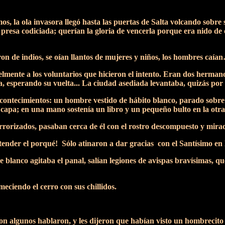
s, la ola invasora llegó hasta las puertas de Salta volcando sobre
a presa codiciada; querían la gloria de vencerla porque era nido de c
enaron de indios, se oían llantos de mujeres y niños, los hombres c
lmente a los voluntarios que hicieron el intento. Eran dos hermano
, esperando su vuelta... La ciudad asediada levantaba, quizás por l
contecimientos: un hombre vestido de hábito blanco, parado sobre l
u capa; en una mano sostenía un libro y un pequeño bulto en la otr
rrorizados, pasaban cerca de él con el rostro descompuesto y mira
tender el porqué! Sólo atinaron a dar gracias con el Santísimo en l
 blanco agitaba el panal, salían legiones de avispas bravísimas, q
ciendo el cerro con sus chillidos.
n algunos hablaron, y les dijeron que habían visto un hombrecito b