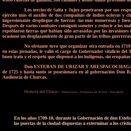
Los tercios de Salta y Jujuy penetraron por sus resp
ejército más el auxilio de dos compañías de indios ocloyas y c
impresionante despliegue de fuerzas -las más numerosas y bie
Después de varios combates consiguió someter y reducir a los ma
repoblaron tierras que habían sido arrasada
s por las invasiones
ocasionó un desplazamiento de gran parte de las tribus guerreras 
No obstante tuvo que organizar otra entrada en 1719 p
en estas jornadas, le valió el cargo de Gobernador vitalicio del
buen trato y el respeto que dispensó a los indígenas, sin ernpañar
Don ESTEBAN DE URIZAR Y ARESPACOCHAGA murió en 
de 1725 y hasta tanto se posesionara en al gobernación D
Audiencia de Charcas.
-
Historia del Chaco
Altamirano - Dellamea de Prieto - Sbardella
En los años 1709-10, durante
la Gobernación de don Esteba
las puertas de la ciudad dispuestas a exterminar a los cris