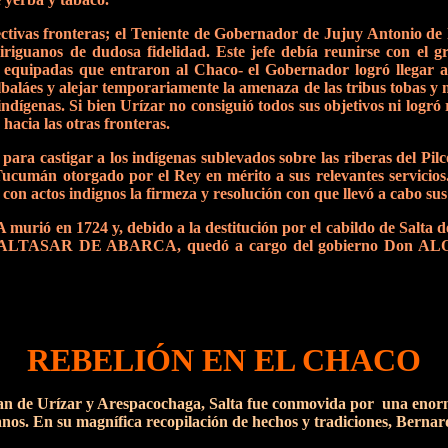
ectivas fronteras; el Teniente de Gobernador de Jujuy Antonio de
hiriguanos de dudosa fidelidad. Este jefe debía reunirse con el 
n equipadas que entraron al Chaco- el Gobernador logró llegar a
lbaláes y alejar temporariamente la amenaza de las tribus tobas y
 indígenas. Si bien Urízar no consiguió todos sus objetivos ni logró
hacia las otras fronteras.
ara castigar a los indígenas sublevados sobre las riberas del Pil
 Tucumán otorgado por el Rey en mérito a sus relevantes servicios
 con actos indignos la firmeza y resolución con que llevó a cabo su
1724 y, debido a la destitución por el cabildo de Salta de
on BALTASAR DE ABARCA, quedó a cargo del gobierno Don ALO
REBELIÓN EN EL CHACO
n de Urízar y Arespacochaga, Salta fue conmovida por una enorme 
tianos. En su magnífica recopilación de hechos y tradiciones, Berna