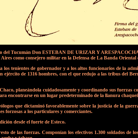
Gobierno del Tucumán Don ESTEBAN DE URIZAR Y ARESPACOCHAGA
 Aires como consejero militar en la Defensa de La Banda Oriental 
los tenientes de gobernador y a los altos funcionarios de la admin
un ejército de 1316 hombres, con el que redujo a las tribus del Ber
 Chaco, planeándola cuidadosamente y coordinando sus fuerzas con
para encontrarse en un lugar predeterminado de la llanura chaque
logos que dictaminó favorablemente sobre la justicia de la guerra
es forzosas a los particulares y comerciantes.
dición desde el fuerte de Esteco.
esto de las fuerzas. Componían los efectivos 1.300 soldados de lo
 yerba y tabaco.