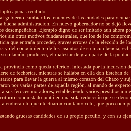
doptó apenas recibido.
r al gobierno cambiar los tenientes de las ciudades para ocupa
 la buena administración. En nuevo gobernador no se dejó llev
e los desempeñaban. Ejemplo digno de ser imitado aún ahora p
ios sin otros motivos fundamentales, que los de los compromi
cia que entraña proceder, graves errores de la elección de los 
icas y del conocimiento de los asuntos de su incumbencia, e
 su relación, producen, el malestar de gran parte de la poblac
la provincia como queda referido, infestada por la incursión 
erte de fechorías, mientras se hallaba en ella don Esteban d
sarios para llevar la guerra al mismo corazón del Chaco y suje
ron por varias partes de aquella región, al mando de expertos
 a sus feroces moradores, estableciendo varios presidios a me
erritorio conquistado juntó en una sola reducción que se den
 atendieran lo que efectuaron con tanto celo, que poco tiempo
astando gruesas cantidades de su propio peculio, y con su eje