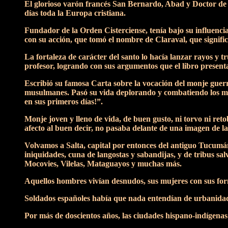
El glorioso varón francés San Bernardo, Abad y Doctor de la
días toda la Europa cristiana.
Fundador de la Orden Cisterciense, tenía bajo su influencia
con su acción, que tomó el nombre de Claraval, que signifi
La fortaleza de carácter del santo lo hacía lanzar rayos y t
profesor, logrando con sus argumentos que el libro present
Escribió su famosa Carta sobre la vocación del monje guer
musulmanes. Pasó su vida deplorando y combatiendo los male
en sus primeros días!”.
Monje joven y lleno de vida, de buen gusto, ni torvo ni re
afecto al buen decir, no pasaba delante de una imagen de la
Volvamos a Salta, capital por entonces del antiguo Tucumán.
iniquidades, cuna de langostas y sabandijas, y de tribus sal
Mocovies, Vilelas, Mataguayos y muchas más.
Aquellos hombres vivían desnudos, sus mujeres con sus form
Soldados españoles había que nada entendían de urbanidad o
Por más de doscientos años, las ciudades hispano-indígenas 