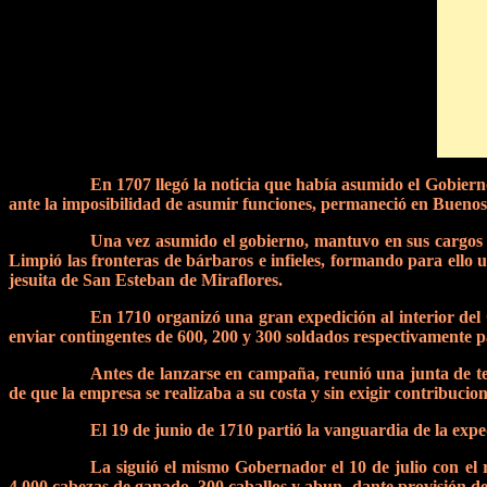
En 1707 llegó la noticia que había asumido el 
ante la imposibilidad de asumir funciones, permaneció en Buenos
Una vez asumido el gobierno, mantuvo en sus cargos a 
Limpió las fronteras de bárbaros e infieles, formando para ello 
jesuita de San Esteban de Miraflores.
En 1710 organizó una gran expedición al interior del
enviar contingentes de 600, 200 y 300 soldados respectivamente 
Antes de lanzarse en campaña, reunió una junta de teó
de que la empresa se realizaba a su costa y sin exigir contribucion
El 19 de junio de 1710 partió la vanguardia de la expe
La siguió el mismo Gobernador el 10 de julio con el r
4.000 cabezas de ganado, 300 caballos y abun- dante provisión de