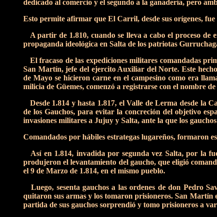
dedicado al comercio y el segundo a la ganadería, pero amb
Esto permite afirmar que El Carril, desde sus orígenes, fu
A partir de 1.810, cuando se lleva a cabo el proceso de em
propaganda ideológica en Salta de los patriotas Gurruchaga
El fracaso de las expediciones militares comandadas prime
San Martín, jefe del ejercito Auxiliar del Norte. Este hech
de Mayo se hicieron carne en el campesino como era llamad
milicia de Güemes, comenzó a registrarse con el nombre de 
Desde 1.814 y hasta 1.817, el Valle de Lerma desde la Ca
de los Gauchos, para evitar la concreción del objetivo es
invasiones militares a Jujuy y Salta, ante la que los gauch
Comandados por hábiles estrategas lugareños, formaron esc
Así en 1.814, invadida por segunda vez Salta, por la fue
produjeron el levantamiento del gaucho, que eligió comand
el 9 de Marzo de 1.814, en el mismo pueblo.
Luego, sesenta gauchos a las ordenes de don Pedro Savala
quitaron sus armas y los tomaron prisioneros. San Martín e
partida de sus gauchos sorprendió y tomo prisioneros a vario