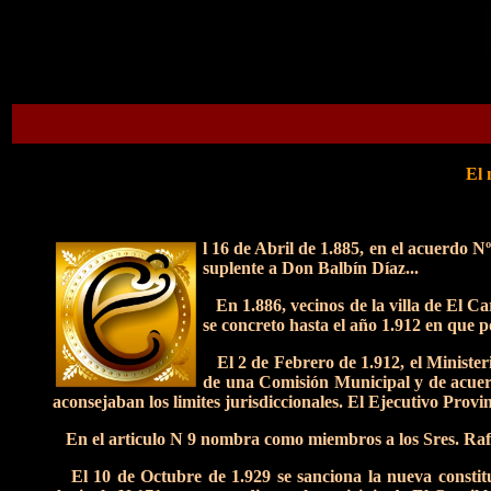
El 
l 16 de Abril de 1.885, en el acuerdo N
suplente a Don Balbín Díaz...
En 1.886, vecinos de la villa de El Car
se concreto hasta el año 1.912 en que po
El 2 de Febrero de 1.912, el Ministerio
de una Comisión Municipal y de acuer
aconsejaban los limites jurisdiccionales. El Ejecutivo Provi
En el articulo N 9 nombra como miembros a los Sres. Raf
El 10 de Octubre de 1.929 se sanciona la nueva constitu