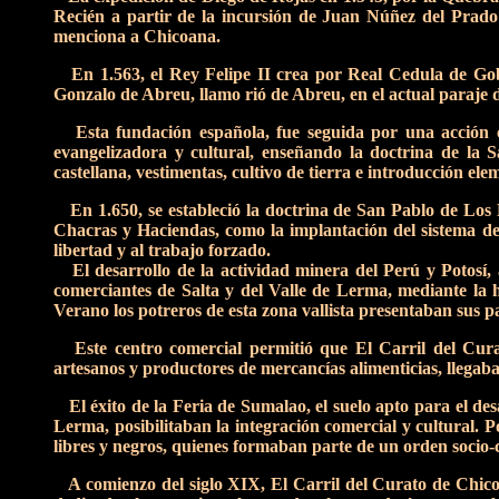
Recién a partir de la incursión de Juan Núñez del Prado s
menciona a Chicoana.
En 1.563, el Rey Felipe II crea por Real Cedula de Gob
Gonzalo de Abreu, llamo rió de Abreu, en el actual paraje 
Esta fundación española, fue seguida por una acción col
evangelizadora y cultural, enseñando la doctrina de la 
castellana, vestimentas, cultivo de tierra e introducción ele
En 1.650, se estableció la doctrina de San Pablo de Los P
Chacras y Haciendas, como la implantación del sistema de l
libertad y al trabajo forzado.
El desarrollo de la actividad minera del Perú y Potosí, 
comerciantes de Salta y del Valle de Lerma, mediante la h
Verano los potreros de esta zona vallista presentaban sus p
Este centro comercial permitió que El Carril del Curat
artesanos y productores de mercancías alimenticias, llegab
El éxito de la Feria de Sumalao, el suelo apto para el desa
Lerma, posibilitaban la integración comercial y cultural. Po
libres y negros, quienes formaban parte de un orden socio-c
A comienzo del siglo XIX, El Carril del Curato de Chicoa