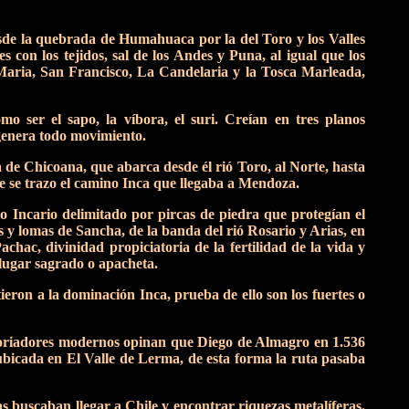
esde la quebrada de Humahuaca por la del Toro y los Valles
 con los tejidos, sal de los Andes y Puna, al igual que los
a Maria, San Francisco, La Candelaria y la Tosca Marleada,
o ser el sapo, la víbora, el suri. Creían en tres planos
 genera todo movimiento.
 de Chicoana, que abarca desde él rió Toro, al Norte, hasta
de se trazo el camino Inca que llegaba a Mendoza.
o Incario delimitado por pircas de piedra que protegían el
s y lomas de Sancha, de la banda del rió Rosario y Arias, en
chac, divinidad propiciatoria de la fertilidad de la vida y
 lugar sagrado o apacheta.
tieron a la dominación Inca, prueba de ello son los fuertes o
toriadores modernos opinan que Diego de Almagro en 1.536
 ubicada en El Valle de Lerma, de esta forma la ruta pasaba
 buscaban llegar a Chile y encontrar riquezas metalíferas.