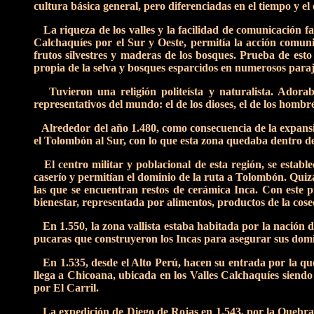
cultura básica general, pero diferenciadas en el tiempo y el 
La riqueza de los valles y la facilidad de comunicación f
Calchaquíes por el Sur y Oeste, permitía la acción comunit
frutos silvestres y maderas de los bosques. Prueba de est
propia de la selva y bosques esparcidos en numerosos paraj
Tuvieron una religión politeísta y naturalista. Adoraba
representativos del mundo: el de los dioses, el de los homb
Alrededor del año 1.480, como consecuencia de la expansión
el Tolombón al Sur, con lo que esta zona quedaba dentro de
El centro militar y poblacional de esta región, se establ
caserío y permitían el dominio de la ruta a Tolombón. Quizá
las que se encuentran restos de cerámica Inca. Con este pu
bienestar, representada por alimentos, productos de la cose
En 1.550, la zona vallista estaba habitada por la nación de 
pucaras que construyeron los Incas para asegurar sus domi
En 1.535, desde el Alto Perú, hacen su entrada por la q
llega a Chicoana, ubicada en los Valles Calchaquíes siendo
por El Carril.
La expedición de Diego de Rojas en 1.543, por la Quebrada