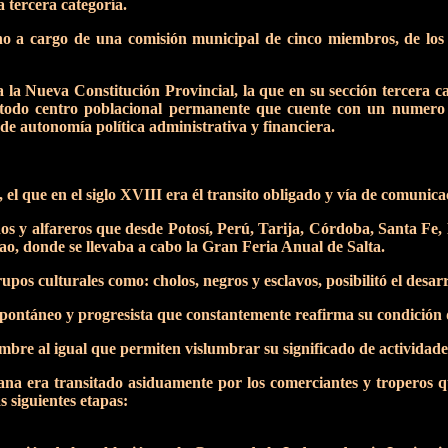
a tercera categoría.
 a cargo de una comisión municipal de cinco miembros, de los c
a Nueva Constitución Provincial, la que en su sección tercera ca
e todo centro poblacional permanente que cuente con un numero 
 de autonomía política administrativa y financiera.
 que en el siglo XVIII era él transito obligado y vía de comunicaci
s y alfareros que desde Potosí, Perú, Tarija, Córdoba, Santa Fe
ao, donde se llevaba a cabo la Gran Feria Anual de Salta.
upos culturales como: cholos, negros y esclavos, posibilitó el desarr
ontáneo y progresista que constantemente reafirma su condición 
mbre al igual que permiten vislumbrar su significado de actividad
ana era transitado asiduamente por los comerciantes y troperos 
as siguientes etapas: