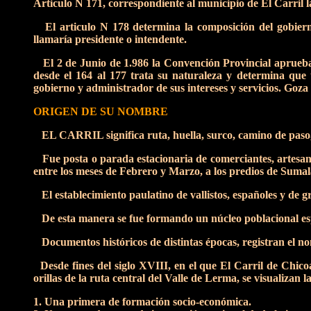
Articulo N 171, correspondiente al municipio de El Carril l
El articulo N 178 determina la composición del gobierno
llamaría presidente o intendente.
El 2 de Junio de 1.986 la Convención Provincial aprueba l
desde el 164 al 177 trata su naturaleza y determina qu
gobierno y administrador de sus intereses y servicios. Goza
ORIGEN DE SU NOMBRE
EL CARRIL significa ruta, huella, surco, camino de paso, el
Fue posta o parada estacionaria de comerciantes, artesano
entre los meses de Febrero y Marzo, a los predios de Sumal
El establecimiento paulatino de vallistos, españoles y de gr
De esta manera se fue formando un núcleo poblacional esp
Documentos históricos de distintas épocas, registran el no
Desde fines del siglo XVIII, en el que El Carril de Chico
orillas de la ruta central del Valle de Lerma, se visualizan l
1. Una primera de formación socio-económica.