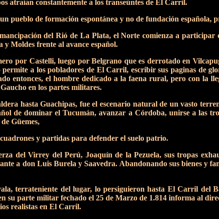
os atraían constantemente a los transeúntes de El Carril.
e un pueblo de formación espontánea y no de fundación española, p
ancipación del Rió de La Plata, el Norte comienza a participar e
 y Moldes frente al avance español.
ro por Castelli, luego por Belgrano que es derrotado en Vilcapugi
o permite a los pobladores de El Carril, escribir sus paginas de glo
o entonces, el hombre dedicado a la faena rural, pero con la lleg
Gaucho en los partes militares.
ldera hasta Guachipas, fue el escenario natural de un vasto terr
pañol de dominar el Tucumán, avanzar a Córdoba, unirse a las tr
os de Güemes,
uadrones y partidas para defender el suelo patrio.
rza del Virrey del Perú, Joaquín de la Pezuela, sus tropas exhau
ante a don Luis Burela y Saavedra. Abandonando sus bienes y fam
, terrateniente del lugar, lo persiguieron hasta El Carril del 
n su parte militar fechado el 25 de Marzo de 1.814 informa al di
s realistas en El Carril.