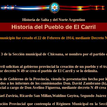
Historia de Salta y del Norte Argentino
Historia del Pueblo de El Carril
municipio fue creado el 22 de Febrero de 1914, mediante Decreto 
º 3 de la Sección municipal de Chicoana, se nombro por el partido 
ril solicitan al gobierno provincial la creación de un pueblo y el t
r decreto N 49 se crea el pueblo de El Carril y se lo delimita.
 de Gobierno de la Provincia, viendo la presentación hecha por los
dos a los informes de los comisionados Don. David Zambrano (h),
ncial a cargo de Don Avelino Figueroa, mediante decreto N 49 crea la
ael Zuviría, Ricardo San Millan,Waldino Goytea, Segundo Juáre
ción Provincial que contempla el Régimen Municipal en la Secció