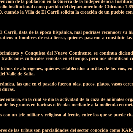
vención de la población en la Guerra de la Independencia Institucio
ollo institucional como partido del departamento de Chicoana 1.85
 cuando la Villa de El Carril solicita la creación de un pueblo con 
l Carril, data de la época hispánica, mal podríase reconocer su hi
 nativos u hombres de esta tierra, quienes pasaron a constituir las
imiento y Conquista del Nuevo Continente, se continua diciendo 
 tradiciones culturales remotas en el tiempo, pero nos identifican 
bus de aborígenes, quienes establecidos a orillas de los ríos, en 
l Valle de Salta.
rámica, las que en el pasado fueron olas, pucos, platos, vasos cere
s duras.
entaria, en la cual se dio la actividad de la caza de animales o
ón de los granos en harinas o féculas mediante a la molienda en met
 con un jefe militar y religioso al frente, entre los que se pued
res de las tribus son parcialidades del sector conocido como KA