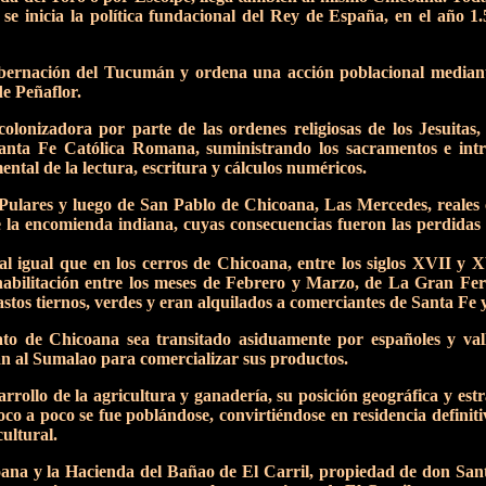
e inicia la política fundacional del Rey de España, en el año 1.
ernación del Tucumán y ordena una acción poblacional mediante
de Peñaflor.
onizadora por parte de las ordenes religiosas de los Jesuitas,
Santa Fe Católica Romana, suministrando los sacramentos e int
mental de la lectura, escritura y cálculos numéricos.
ulares y luego de San Pablo de Chicoana, Las Mercedes, reales con
a encomienda indiana, cuyas consecuencias fueron las perdidas de
al igual que en los cerros de Chicoana, entre los siglos XVII y
abilitación entre los meses de Febrero y Marzo, de La Gran Feri
astos tiernos, verdes y eran alquilados a comerciantes de Santa Fe
o de Chicoana sea transitado asiduamente por españoles y vall
an al Sumalao para comercializar sus productos.
rrollo de la agricultura y ganadería, su posición geográfica y estra
co a poco se fue poblándose, convirtiéndose en residencia definitiva 
ultural.
na y la Hacienda del Bañao de El Carril, propiedad de don Santi