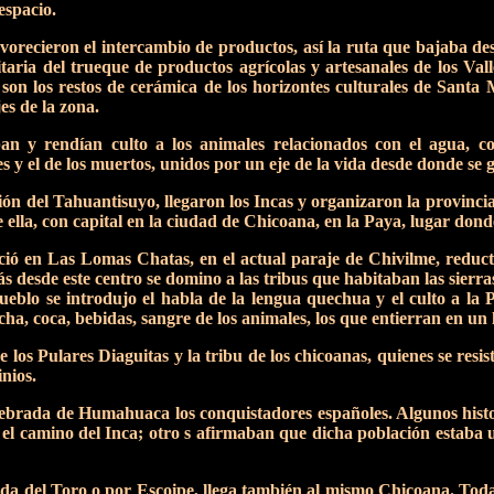
espacio.
avorecieron el intercambio de productos, así la ruta que bajaba d
aria del trueque de productos agrícolas y artesanales de los Valles
o son los restos de cerámica de los horizontes culturales de Sant
es de la zona.
n y rendían culto a los animales relacionados con el agua, com
res y el de los muertos, unidos por un eje de la vida desde donde se
 del Tahuantisuyo, llegaron los Incas y organizaron la provincia
 ella, con capital en la ciudad de Chicoana, en la Paya, lugar don
eció en Las Lomas Chatas, en el actual paraje de Chivilme, reduct
s desde este centro se domino a las tribus que habitaban las sierra
eblo se introdujo el habla de la lengua quechua y el culto a la Pa
cha, coca, bebidas, sangre de los animales, los que entierran en un
los Pulares Diaguitas y la tribu de los chicoanas, quienes se resis
nios.
uebrada de Humahuaca los conquistadores españoles. Algunos his
 el camino del Inca; otro s afirmaban que dicha población estaba
 del Toro o por Escoipe, llega también al mismo Chicoana. Todas