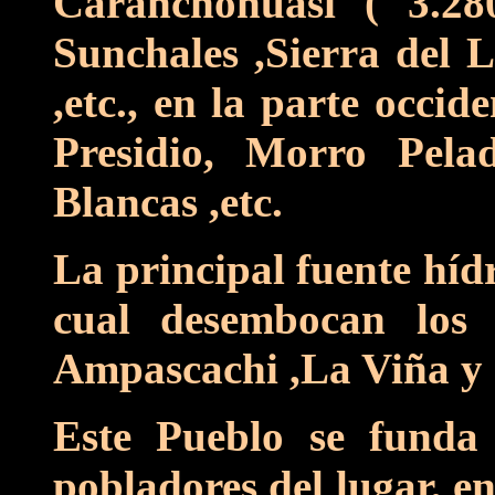
Caranchohuasi ( 3.2
Sunchales ,Sierra del 
,etc., en la parte occid
Presidio, Morro Pel
Blancas ,etc.
La principal fuente híd
cual desembocan los
Ampascachi ,La Viña y o
Este Pueblo se funda 
pobladores del lugar, e