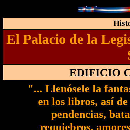
Hist
El Palacio de la Legi
EDIFICIO
"... Llenósele la fant
en los libros, así 
pendencias, batal
requiebros, amores