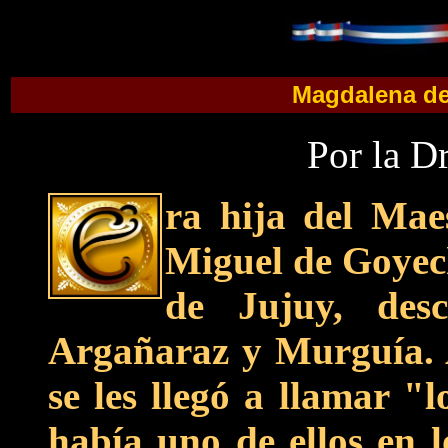
Magdalena de
Por la D
ra hija del Ma
Miguel de Goyec
de Jujuy, desc
Argañaraz y Murguía.
se les llegó a llamar "
había uno de ellos en l