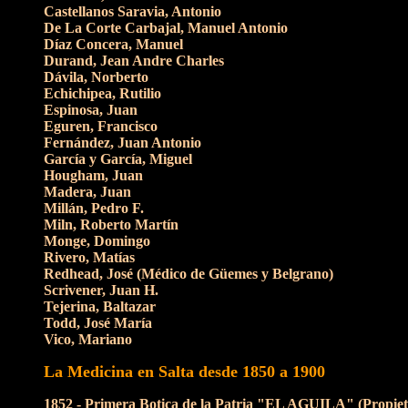
Castellanos Saravia, Antonio
De La Corte Carbajal, Manuel Antonio
Díaz Concera, Manuel
Durand, Jean Andre Charles
Dávila, Norberto
Echichipea, Rutilio
Espinosa, Juan
Eguren, Francisco
Fernández, Juan Antonio
García y García, Miguel
Hougham, Juan
Madera, Juan
Millán, Pedro F.
Miln, Roberto Martín
Monge, Domingo
Rivero, Matías
Redhead, José (Médico de Güemes y Belgrano)
Scrivener, Juan H.
Tejerina, Baltazar
Todd, José María
Vico, Mariano
La Medicina en Salta desde 1850 a 1900
1852 - Primera Botica de la Patria "EL AGUILA" (Propieta