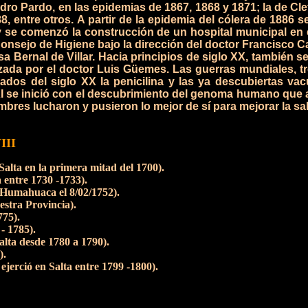
o Pardo, en las epidemias de 1867, 1868 y 1871; la de Clet
8, entre otros.
A partir de la epidemia del cólera de 1886 s
 se comenzó la construcción de un hospital municipal en e
l Consejo de Higiene bajo la dirección del doctor Francisco 
a Bernal de Villar.
Hacia principios de siglo XX, también se
lizada por el doctor Luis Güemes.
Las guerras mundiales, t
diados del siglo XX la penicilina y las ya descubiertas 
XI se inició con el descubrimiento del genoma humano que 
mbres lucharon y pusieron lo mejor de sí para mejorar la s
III
alta en la primera mitad del 1700).
 entre 1730 -1733).
n Humahuaca el 8/02/1752).
estra Provincia).
775).
- 1785).
lta desde 1780 a 1790).
).
ejerció en Salta entre 1799 -1800).