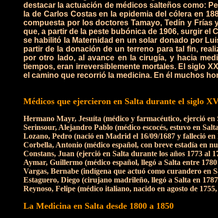
destacar la actuación de médicos salteños como: Pedr
la de Carlos Costas en la epidemia del cólera en 188
compuesta por los doctores Tamayo, Tedín y Frías y
que, a partir de la peste bubónica de 1906, surgir e
se habilitó la Maternidad en un solar donado por Luis
partir de la donación de un terreno para tal fin, rea
por otro lado, al avance en la cirugía, y hacia me
tiempos, eran irreversiblemente mortales.
El siglo X
el camino que recorrió la medicina. En él muchos ho
Médicos que ejercieron en Salta durante el siglo XV
Hermano Mayr, Jesuíta (médico y farmacéutico, ejerció en S
Serinsour, Alejandro Pablo (médico escocés, estuvo en Salta
Lozano, Pedro (nació en Madrid el 16/09/1687 y falleció e
Corbella, Antonio (médico español, con breve estadía en nu
Constans, Juan (ejerció en Salta durante los años 1773 al 1
Aymar, Guillermo (médico español, llegó a Salta entre 1780 
Vargas, Bernabe (indígena que actuó como curandero en Sa
Estaguero, Diego (cirujano madrileño, llegó a Salta en 1787
Reynoso, Felipe (médico italiano, nacido en agosto de 1755, 
La Medicina en Salta desde 1800 a 1850