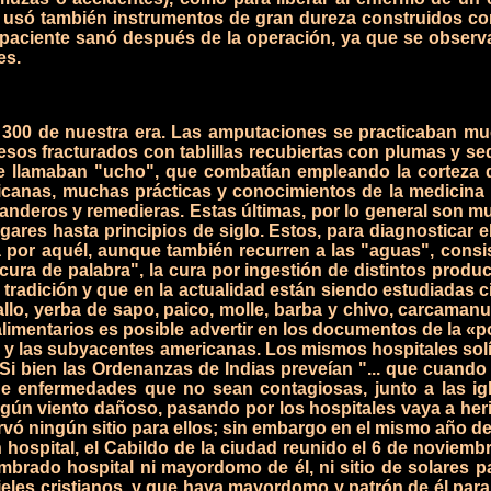
se usó también instrumentos de gran dureza construidos c
paciente sanó después de la operación, ya que se observa
es.
00 de nuestra era. Las amputaciones se practicaban mucho
s fracturados con tablillas recubiertas con plumas y seda 
e llamaban "ucho", que combatían empleando la corteza d
ricanas, muchas prácticas y conocimientos de la medicina
randeros y remedieras. Estas últimas, por lo general son muj
ares hasta principios de siglo.
Estos, para diagnosticar e
por aquél, aunque también recurren a las "aguas", consist
ra de palabra", la cura por ingestión de distintos produc
tradición y que en la actualidad están siendo estudiadas c
lo, yerba de sapo, paico, molle, barba y chivo, carcamanue
limentarios es posible advertir en los documentos de la «
as y las subyacentes americanas. Los mismos hospitales s
Si bien las Ordenanzas de Indias preveían "... que cuando 
 enfermedades que no sean contagiosas, junto a las igl
ún viento dañoso, pasando por los hospitales vaya a herir 
servó ningún sitio para ellos; sin embargo en el mismo año 
 hospital, el Cabildo de la ciudad reunido el 6 de noviemb
mbrado hospital ni mayordomo de él, ni sitio de solares p
eles cristianos, y que haya mayordomo y patrón de él para