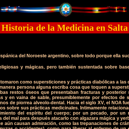
Historia de la Medicina en Salta
pánica del Noroeste argentino, sobre todo porque ella suc
religiosas y mágicas, pero también sustentada sobre base
tomaron como supersticiones y prácticas diabólicas a las q
 manera persona alguna escriba cosa que toquen a supersti
mbas restos óseos que presentaban fracturas y posterio
s y en vaina de sable, presumiblemente por efectos de s
nos de piorrea alveolo-dental.
Hacia el siglo XV, el NOA f
os sobre sus prácticas medicinales. Intimamente relacionad
iento del espíritu del cuerpo; por un pecado, por un m
a del mal para después atacarlo con algazara mágica y yer
 que aún causan admiración, como las trepanaciones de crán
uzas o accidentes), como para liberar al enfermo de un e