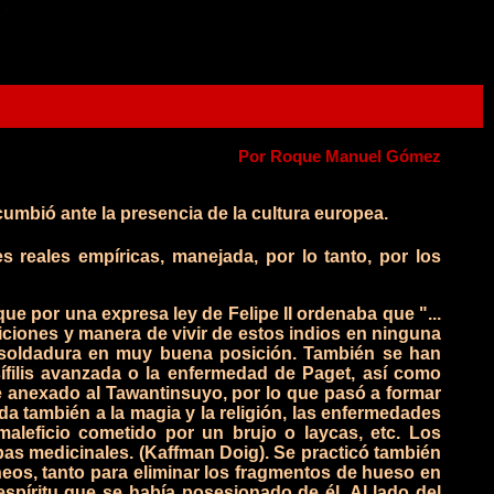
Por Roque Manuel Gómez
umbió ante la presencia de la cultura europea.
s reales empíricas, manejada, por lo tanto, por los
ue por una expresa ley de Felipe II ordenaba que "...
ciones y manera de vivir de estos indios en ninguna
r soldadura en muy buena posición. También se han
ífilis avanzada o la enfermedad de Paget, así como
ue anexado al Tawantinsuyo, por lo que pasó a formar
a también a la magia y la religión, las enfermedades
aleficio cometido por un brujo o laycas, etc. Los
bas medicinales. (Kaffman Doig).
Se practicó también
eos, tanto para eliminar los fragmentos de hueso en
spíritu que se había posesionado de él. Al lado del