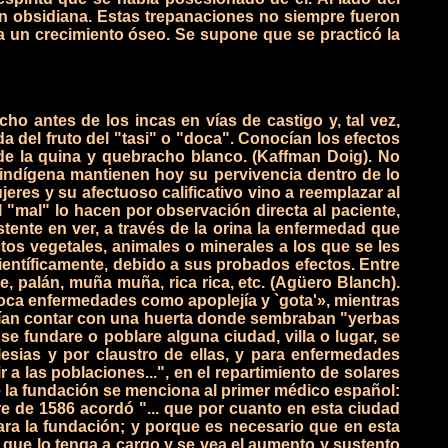
on obsidiana. Estas trepanaciones no siempre fueron
 un crecimiento óseo. Se supone que se practicó la
 antes de los incas en vías de castigo y, tal vez,
del fruto del "tasi" o "doca". Conocían los efectos
e la quina y quebracho blanco. (Kaffman Doig).
No
 indígena mantienen hoy su pervivencia dentro de lo
eres y su afectuoso calificativo vino a reemplazar al
l "mal" lo hacen por observación directa al paciente,
ente en ver, a través de la orina la enfermedad que
tos vegetales, animales o minerales a los que se les
ientíficamente, debido a sus probados efectos. Entre
, palán, muña muña, rica rica, etc. (Agüero Blanch).
poca enfermedades como apoplejía y `gota'», mientras
olían contar con una huerta donde sembraban "yerbas
se fundare o poblare alguna ciudad, villa o lugar, se
esias y por claustro de ellas, y para enfermedades
a las poblaciones...", en el repartimiento de solares
de la fundación se menciona al primer médico español:
re de 1586 acordó "... que por cuanto en esta ciudad
ara la fundación; y porque es necesario que en esta
 que lo tenga a cargo y se vea el aumento y sustento