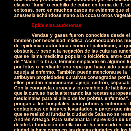
clásico "tumi" o cuchillo de cobre en forma de T, 
exitosas, pero en muchos casos es evidente que el 
anestesia echándose mano a la coca u otros vegetal
Epidemias autóctonas
Vendas y gasas fueron conocidas desde el 3
también por necesidad médica. Acomodaban los hueso
de epidemias autóctonas como el paludismo, al qu
obstante, y pese a la negación de las culturas ame
que se llama medicina popular o folclórica, entre cu
de "Machi" o bruja, término empleado en algunos lug
por fotos o mediante una ropa que haya sido usada 
aqueja al enfermo. También puede mencionarse la "cu
atribuyen propiedades curativas consagradas por la 
ellos pueden mencionarse: ajenjo, cedrón, cepacabal
Con la conquista europea y los cambios de hábitos a
que la cura se hacía alternando las recetas europe
medicinales para el alivio de los pobres enfermos".
pongan a los hospitales para pobres y enfermos de
contagiosas en lugares levantados, y partes que ning
que se realizó al fundar la ciudad de Salta no se re
Andrés Arteaga.
Para subsanar la imprevisión de un
desde la fundación de ella no se ha señalado ni no
ciudad la haya como en las demás ciudades de los fi