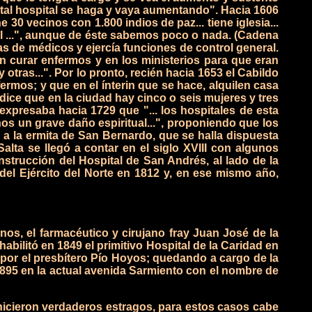
 tal hospital se haga y vaya aumentando".
Hacia 1606
e 30 vecinos con 1.800 indios de paz... tiene iglesia...
al ...", aunque de éste sabemos poco o nada. (Cadena
as de médicos y ejercía funciones de control general.
en curar enfermos y en los ministerios para que eran
otras...".
Por lo pronto, recién hacia 1653 el Cabildo
rmos; y que en el ínterin que se hace, alquilen casa
dice que en la ciudad hay cinco o seis mujeres y tres
expresaba hacia 1729 que "... los hospitales de esta
inos un grave daño espiritual...", proponiendo que los
o a la ermita de San Bernardo, que se halla dispuesta
Salta se llegó a contar en el siglo XVIII con algunos
strucción del Hospital de San Andrés, al lado de la
del Ejército del Norte en 1812 y, en ese mismo año,
s, el farmacéutico y cirujano fray Juan José de la
bilitó en 1849 el primitivo Hospital de la Caridad en
a por el presbítero Pío Hoyos; quedando a cargo de la
895 en la actual avenida Sarmiento con el nombre de
la hicieron verdaderos estragos, para estos casos cabe