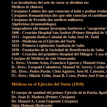
Los facultativos del arte de curar se dividían en:
Médicos (ó clínicos)
Cirujanos Latinos (los que conocían el latín y podían traduc
Cirujanos Romanticistas (los que sólo conocían el castellan
Cirujanos de Presidio (los médicos militares)
Algebristas (traumatólogos)
Sangradores (de menor jerarquía: barberos o "sacaprotas
1806 - Creación Hospital San Andrés (Primer Hospital de S
1815 - Segunda Botica Colonial de Salta José M. Todd
1810 - Medicina en el Ejército del Norte
1823 - Primera Legislación Sanitaria de Salta
1830 - Fundación de la Sociedad de Beneficencia de Salta
1849 - Creación del primitivo Hospital del Milagro - Casa 
Cuerpos de Médicos de este Nosocomio:
I.- Dres.: Vicente Arias, Francisco Eguren y Manuel Arias.
II.- Dres.: Ezequiel Colombres, Manuel W. Serrey, Carlos 
III.- Dres.: Pedro Pardo, Cleto Aguirre, José M. Cabezón
IV.- Dres.: Hilario Tedín, Juan B. Cross, Pedro José Frías y
Médicos en el Ejército del Norte (1810)
El cuerpo de sanidad del primer Ejército de la Patria, lig
Dr. Juan D. Madera (Primer Cirujano)
Dr. Manuel A. Casal (Segundo Cirujano)
Sixto Moluoni (Boticario)