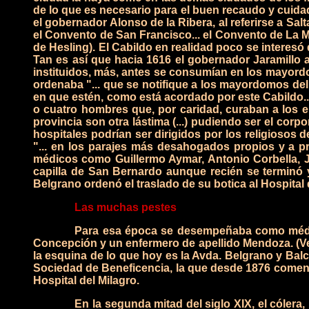
de lo que es necesario para el buen recaudo y cuidad
el gobernador Alonso de la Ribera, al referirse a Salta
el Convento de San Francisco... el Convento de La M
de Hesling).
El Cabildo en realidad poco se interesó 
Tan es así que hacia 1616 el gobernador Jaramillo a
instituidos, más, antes se consumían en los mayord
ordenaba "... que se notifique a los mayordomos del
en que estén, como está acordado por este Cabildo...
o cuatro hombres que, por caridad, curaban a los en
provincia son otra lástima (...) pudiendo ser el corp
hospitales podrían ser dirigidos por los religiosos 
"... en los parajes más desahogados propios y a pro
médicos como Guillermo Aymar, Antonio Corbella, Ju
capilla de San Bernardo aunque recién se terminó y
Belgrano ordenó el traslado de su botica al Hospita
Las muchas pestes
Para esa época se desempeñaba como médico 
Concepción y un enfermero de apellido Mendoza. (Verg
la esquina de lo que hoy es la Avda. Belgrano y Balc
Sociedad de Beneficencia, la que desde 1876 comenz
Hospital del Milagro.
En la segunda mitad del siglo XIX, el cólera,