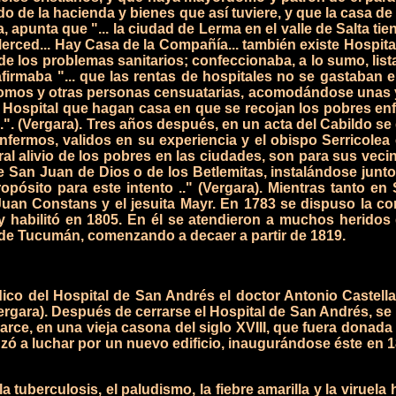
o de la hacienda y bienes que así tuviere, y que la casa de
, apunta que "... la ciudad de Lerma en el valle de Salta tien
erced... Hay Casa de la Compañía... también existe Hospit
de los problemas sanitarios; confeccionaba, a lo sumo, list
firmaba "... que las rentas de hospitales no se gastaban 
omos y otras personas censuatarias, acomodándose unas y 
 Hospital que hagan casa en que se recojan los pobres enfe
". (Vergara).
Tres años después, en un acta del Cabildo se 
fermos, validos en su experiencia y el obispo Serricolea 
oral alivio de los pobres en las ciudades, son para sus vec
de San Juan de Dios o de los Betlemitas, instalándose junt
pósito para este intento .." (Vergara).
Mientras tanto en 
an Constans y el jesuita Mayr. En 1783 se dispuso la con
 habilitó en 1805. En él se atendieron a muchos heridos 
l de Tucumán, comenzando a decaer a partir de 1819.
del Hospital de San Andrés el doctor Antonio Castellano
ara). Después de cerrarse el Hospital de San Andrés, se ha
arce, en una vieja casona del siglo XVIII, que fuera donad
ó a luchar por un nuevo edificio, inaugurándose éste en 1
 la tuberculosis, el paludismo, la fiebre amarilla y la virue