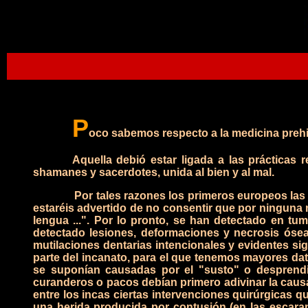
P
oco sabemos respecto a la medicina prehis
Aquella debió estar ligada a las prácticas 
shamanes y sacerdotes, unida al bien y al mal.
Por tales razones los primeros europeos las 
estaréis advertido de no consentir que por ninguna
lengua ...".
Por lo pronto, se han detectado en tu
detectado lesiones, deformaciones y necrosis ósea
mutilaciones dentarias intencionales y evidentes sig
parte del incanato, para el que tenemos mayores dat
se suponían causadas por el "susto" o desprendim
curanderos o pacos debían primero adivinar la caus
entre los incas ciertas intervenciones quirúrgicas
una herida producida por contusión (en las escaram