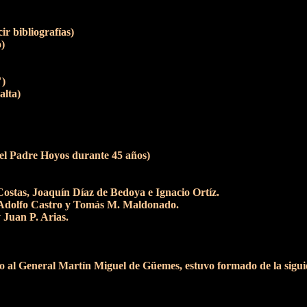
ir bibliografías)
o)
")
alta)
del Padre Hoyos durante 45 años)
Costas, Joaquín Díaz de Bedoya e Ignacio Ortíz.
, Adolfo Castro y Tomás M. Maldonado.
 Juan P. Arias.
ado al General Martín Miguel de Güemes, estuvo formado de la sigu