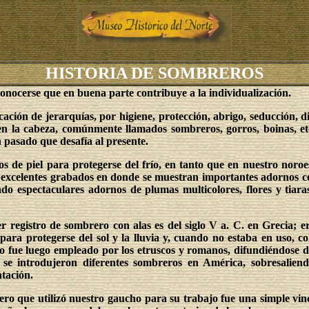
HISTORIA DE SOMBREROS
econocerse que en buena parte contribuye a la individualización.
ación de jerarquías, por higiene, protección, abrigo, seducción, di
s en la cabeza, comúnmente llamados sombreros, gorros, boinas, 
un pasado que desafía al presente.
os de piel para protegerse del frío, en tanto que en nuestro noroe
excelentes grabados en donde se muestran importantes adornos cef
ado espectaculares adornos de plumas multicolores, flores y tiar
r registro de sombrero con alas es del siglo V a. C. en Grecia; 
 para protegerse del sol y la lluvia y, cuando no estaba en uso, c
 fue luego empleado por los etruscos y romanos, difundiéndose 
 se introdujeron diferentes sombreros en América, sobresalien
tación.
ro que utilizó nuestro gaucho para su trabajo fue una simple vinch