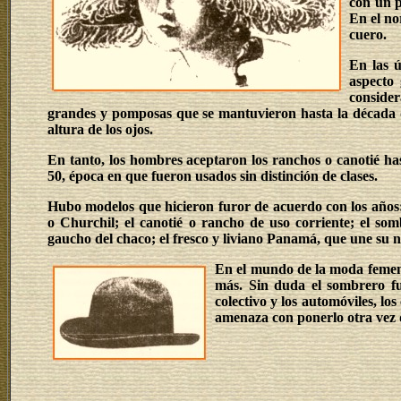
con un p
En el no
cuero.
En las ú
aspecto 
consider
grandes y pomposas que se mantuvieron hasta la década de
altura de los ojos.
En tanto, los hombres aceptaron los ranchos o canotié ha
50, época en que fueron usados sin distinción de clases.
Hubo modelos que hicieron furor de acuerdo con los años
o Churchil; el canotié o rancho de uso corriente; el s
gaucho del chaco; el fresco y liviano Panamá, que une su 
En el mundo de la moda femeni
más. Sin duda el sombrero fu
colectivo y los automóviles, l
amenaza con ponerlo otra vez