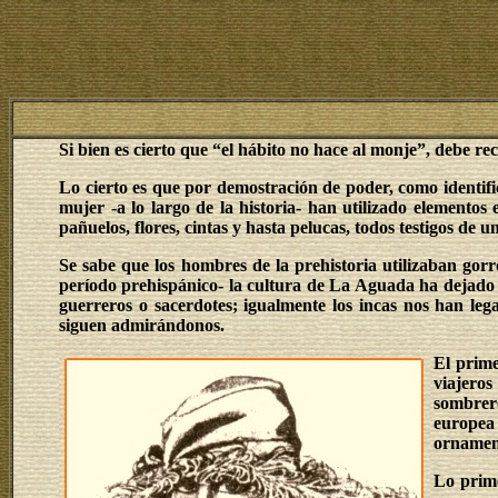
Si bien es cierto que “el hábito no hace al monje”, debe r
Lo cierto es que por demostración de poder, como identific
mujer -a lo largo de la historia- han utilizado elemento
pañuelos, flores, cintas y hasta pelucas, todos testigos de 
Se sabe que los hombres de la prehistoria utilizaban gorr
período prehispánico- la cultura de La Aguada ha dejado 
guerreros o sacerdotes; igualmente los incas nos han leg
siguen admirándonos.
El prime
viajeros
sombrero
europea
ornamen
Lo prime