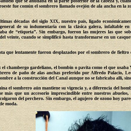
añuelo que se anudaba en la parte posterior de la cabeza y, cuan
roeste fue común el sombrero llamado ovejón de ala ancha en la zon
ltimas décadas del siglo XIX, nuestro país, ligado económicamen
general de su indumentaria con la clásica galera, infaltable e
aba de “etiqueta”. Sin embargo, fueron las mujeres las que sob
l veinte, cuando se simplificó hasta transformarse en un casquet
sta que lentamente fueron desplazados por el sombrero de fieltro 
: el chambergo gardeliano, el bombín o pavita como el que usaba
ombrero de paño de alas anchas preferido por Alfredo Palacio, L
nombre a la construcción del Canal aunque no se fabricaba allí, si
na el sombrero aún mantiene su vigencia y, a diferencia del hombr
e más que un accesorio imprescindible entre nuestros abuelos, 
os colgaron del perchero. Sin embargo, el agujero de ozono hoy pa
 de moda.