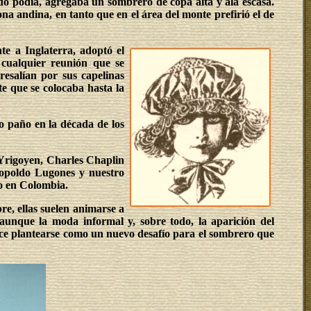
do podía, agregaba un sombrero de copa alta y ala escasa.
a andina, en tanto que en el área del monte prefirió el de
te a Inglaterra, adoptó el
n cualquier reunión que se
resalían por sus capelinas
e que se colocaba hasta la
o paño en la década de los
 Yrigoyen, Charles Chaplin
eopoldo Lugones y nuestro
no en Colombia.
e, ellas suelen animarse a
aunque la moda informal y, sobre todo, la aparición del
rece plantearse como un nuevo desafío para el sombrero que