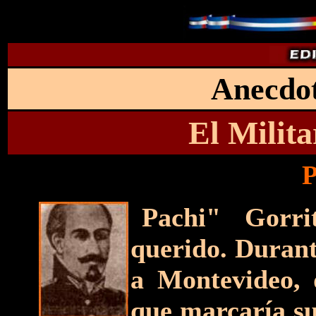
Anecdot
El Milit
P
"
Pachi" Gorr
querido. Durant
a Montevideo, 
que marcaría su