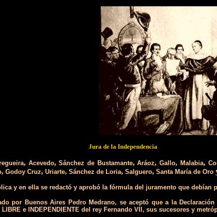
Jura de la Independencia
,
,
,
,
,
,
regueira
Acevedo
Sánchez de Bustamante
Aráoz
Gallo
Malabia
Co
,
,
,
,
,
o
Godoy Cruz
Uriarte
Sánchez de Loria
Salguero
Santa María de Oro
lica y en ella se redactó y aprobó la fórmula del juramento que debían p
tado por Buenos Aires Pedro Medrano, se aceptó que a la Declaración d
ón LIBRE e INDEPENDIENTE del rey Fernando VII, sus sucesores y metrópol