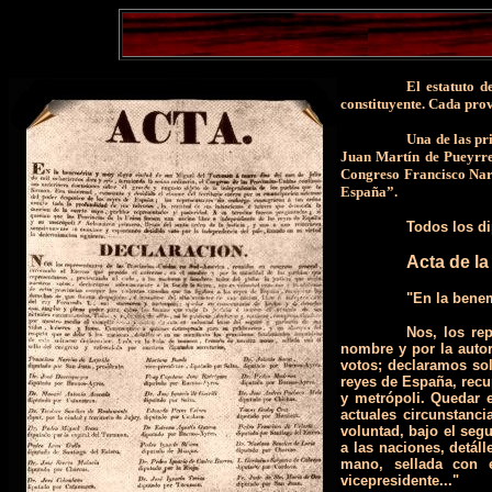
E
l estatuto 
constituyente. Cada prov
Una de las pr
Juan Martín de Pueyrred
Congreso Francisco Narc
España”.
Todos los di
Acta de l
"En la benem
Nos, los re
nombre y por la autor
votos; declaramos sol
reyes de España, recup
y metrópoli. Quedar 
actuales circunstanc
voluntad, bajo el seg
a las naciones, detál
mano, sellada con e
vicepresidente..."