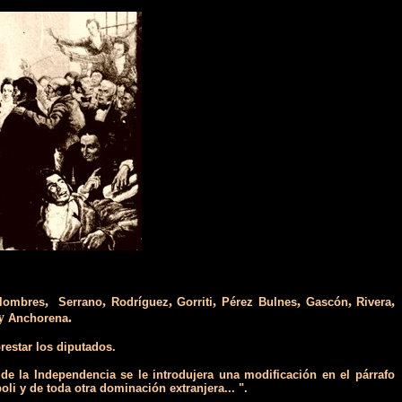
,
,
,
,
,
,
,
lombres
Serrano
Rodríguez
Gorriti
Pérez Bulnes
Gascón
Rivera
y
.
Anchorena
restar los diputados.
e la Independencia se le introdujera una modificación en el párrafo
i y de toda otra dominación extranjera... ".