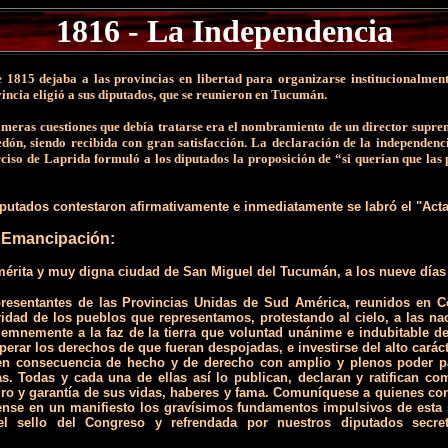
1816 - La Independencia
de 1815 dejaba a las provincias en libertad para organizarse institucionalmen
incia eligió a sus diputados, que se reunieron en Tucumán.
imeras cuestiones que debía tratarse era el nombramiento de un director suprem
ón, siendo recibida con gran satisfacción. La declaración de la independencia 
iso de Laprida formuló a los diputados la proposición de “si querían que las p
putados contestaron afirmativamente e inmediatamente se labró el "Act
a Emancipación:
érita y muy digna ciudad de San Miguel del Tucumán, a los nueve días d
presentantes de las Provincias Unidas de Sud América, reunidos en C
idad de los pueblos que representamos, protestando al cielo, a las na
emnemente a la faz de la tierra que voluntad unánime e indubitable de
erar los derechos de que fueran despojadas, e investirse del alto carác
en consecuencia de hecho y de derecho con amplio y plenos poder par
ias. Todas y cada una de ellas así lo publican, declaran y ratifican 
uro y garantía de sus vidas, haberes y fama. Comuníquese a quienes co
lense en un manifiesto los gravísimos fundamentos impulsivos de esta 
l sello del Congreso y refrendada por nuestros diputados secret