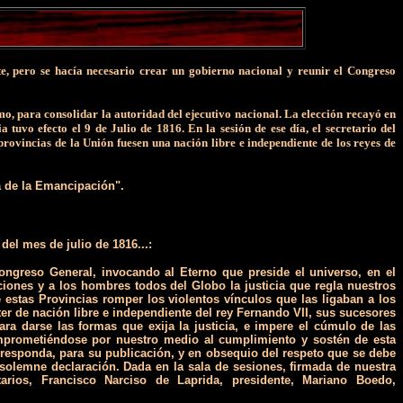
te, pero se hacía necesario crear un gobierno nacional y reunir el Congreso
o, para consolidar la autoridad del ejecutivo nacional. La elección recayó en
tuvo efecto el 9 de Julio de 1816. En la sesión de ese día, el secretario del
rovincias de la Unión fuesen una nación libre e independiente de los reyes de
a de la Emancipación".
el mes de julio de 1816...:
ongreso General, invocando al Eterno que preside el universo, en el
ciones y a los hombres todos del Globo la justicia que regla nuestros
 estas Provincias romper los violentos vínculos que las ligaban a los
ter de nación libre e independiente del rey Fernando VII, sus sucesores
a darse las formas que exija la justicia, e impere el cúmulo de las
comprometiéndose por nuestro medio al cumplimiento y sostén de esta
rresponda, para su publicación, y en obsequio del respeto que se debe
solemne declaración. Dada en la sala de sesiones, firmada de nuestra
arios, Francisco Narciso de Laprida, presidente, Mariano Boedo,