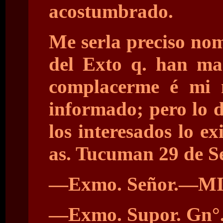
acostumbrado.
Me serla preciso nom
del Exto q. han man
complacerme é mi 
informado; pero lo d
los interesados lo e
as. Tucuman 29 de Se
—Exmo. Señor.—MI.
—Exmo. Supor. Gn°. d