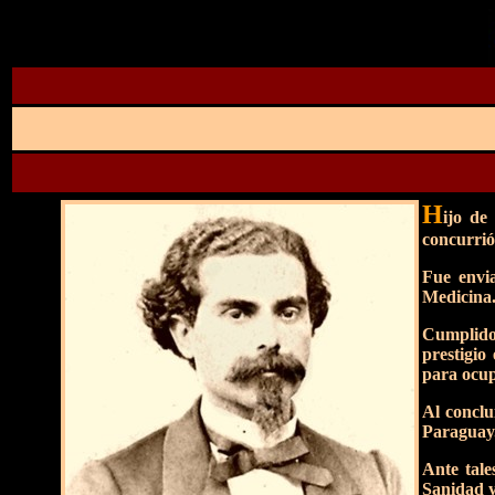
H
ijo de
concurrió
Fue envia
Medicina.
Cumplido 
prestigio
para ocup
Al conclu
Paraguay
Ante tale
Sanidad y