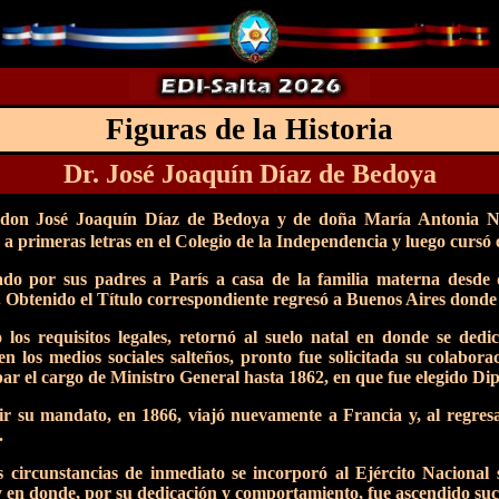
Figuras de la Historia
Dr. José Joaquín Díaz de Bedoya
don José Joaquín Díaz de Bedoya y de doña María Antonia Nouv
 a primeras letras en el Colegio de la Independencia y luego cursó 
do por sus padres a París a casa de la familia materna desde d
 Obtenido el Título correspondiente regresó a Buenos Aires donde h
los requisitos legales, retornó al suelo natal en donde se ded
 en los medios sociales salteños, pronto fue solicitada su colab
ar el cargo de Ministro General hasta 1862, en que fue elegido Di
ir su mandato, en 1866, viajó nuevamente a Francia y, al regresa
.
s circunstancias de inmediato se incorporó al Ejército Naciona
 en donde, por su dedicación y comportamiento, fue ascendido su