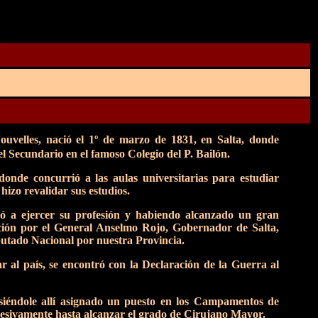
elles, nació el 1º de marzo de 1831, en Salta, donde
el Secundario en el famoso Colegio del P. Bailón.
onde concurrió a las aulas universitarias para estudiar
izo revalidar sus estudios.
icó a ejercer su profesión y habiendo alcanzado un gran
oración por el General Anselmo Rojo, Gobernador de Salta,
putado Nacional por nuestra Provincia.
r al país, se encontró con la Declaración de la Guerra al
l siéndole allí asignado un puesto en los Campamentos de
cesivamente hasta alcanzar el grado de Cirujano Mayor.