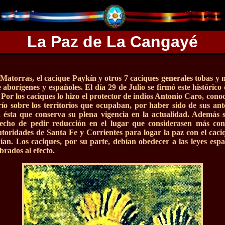
La Paz de La Cangayé
Matorras, el cacique Paykín y otros 7 caciques generales tobas y 
re aborígenes y españoles. El día 29 de Julio se firmó este histór
a. Por los caciques lo hizo el protector de indios Antonio Caro, con
río sobre los territorios que ocupaban, por haber sido de sus ant
a ésta que conserva su plena vigencia en la actualidad. Además se
recho de pedir reducción en el lugar que considerasen más con
oridades de Santa Fe y Corrientes para logar la paz con el caciq
ían. Los caciques, por su parte, debían obedecer a las leyes esp
brados al efecto.