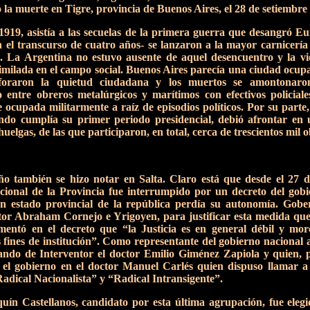
 la muerte en Tigre, provincia de Buenos Aires, el 28 de setiembre
919, asistía a las secuelas de la primera guerra que desangró E
en el transcurso de cuatro años- se lanzaron a la mayor carnicer
. La Argentina no estuvo ausente de aquel desencuentro y la vi
imilada en el campo social. Buenos Aires parecía una ciudad ocupad
rforaron la quietud ciudadana y los muertos se amontonar
o entre obreros metalúrgicos y marítimos con efectivos policia
e ocupada militarmente a raíz de episodios políticos. Por su parte,
ndo cumplía su primer periodo presidencial, debió afrontar en 
 huelgas, de las que participaron, en total, cerca de trescientos mil 
ño también se hizo notar en Salta. Claro está que desde el 27 d
ucional de la Provincia fue interrumpido por un decreto del gob
n estado provincial de la república perdía su autonomía. Gobe
tor Abraham Cornejo e Yrigoyen, para justificar esta medida que 
mentó en el decreto que “la Justicia es en general débil y mor
 fines de institución”. Como representante del gobierno nacional
ando de Interventor el doctor Emilio Giménez Zapiola y quien, p
 el gobierno en el doctor Manuel Carlés quien dispuso llamar a
Radical Nacionalista” y “Radical Intransigente”.
uín Castellanos, candidato por esta última agrupación, fue eleg