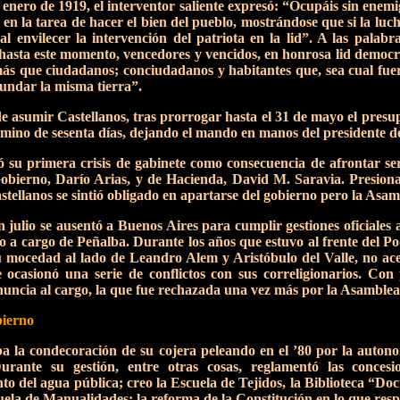
enero de 1919, el interventor saliente expresó: “Ocupáis sin enemig
n la tarea de hacer el bien del pueblo, mostrándose que si la lucha
l envilecer la intervención del patriota en la lid”. A las palab
 hasta este momento, vencedores y vencidos, en honrosa lid democr
ás que ciudadanos; conciudadanos y habitantes que, sea cual fuer
cundar la misma tierra”.
e asumir Castellanos, tras prorrogar hasta el 31 de mayo el presupu
érmino de sesenta días, dejando el mando en manos del presidente 
ó su primera crisis de gabinete como consecuencia de afrontar ser
obierno, Darío Arias, y de Hacienda, David M. Saravia. Presionado
tellanos se sintió obligado en apartarse del gobierno pero la Asambl
julio se ausentó a Buenos Aires para cumplir gestiones oficiales
o a cargo de Peñalba. Durante los años que estuvo al frente del Po
 mocedad al lado de Leandro Alem y Aristóbulo del Valle, no ace
e ocasionó una serie de conflictos con sus correligionarios. Co
nuncia al cargo, la que fue rechazada una vez más por la Asamblea 
bierno
a la condecoración de su cojera peleando en el ’80 por la auton
urante su gestión, entre otras cosas, reglamentó las conces
o del agua pública; creo la Escuela de Tejidos, la Biblioteca “Doct
cuela de Manualidades; la reforma de la Constitución en lo que resp