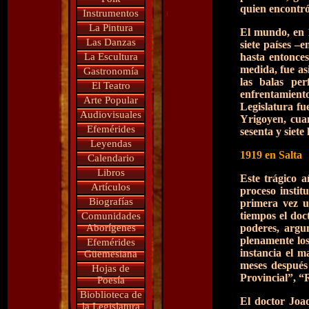
quien encontró
Instrumentos
La Pintura
El mundo, en 1
Las Danzas
siete países –
La Escultura
hasta entonces
medida, fue as
Gastronomía
las balas pe
El Teatro
enfrentamient
Arte Popular
Legislatura fu
Audiovisuales
Yrigoyen, cua
Efemérides
sesenta y siete
Leyendas
1919 en Salta
Calendario
Libros
Este trágico a
Artículos
proceso instit
Biografías
primera vez u
tiempos el doc
Comunidades
Aborígenes
poderes, argu
plenamente los
Efemérides
instancia el m
Güemesiana
meses después
Hojas de
Provincial”, “
Poesía
Bioblioteca de
El doctor Joaq
la Legislatura