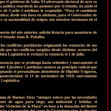
os el gobierno de Salta. El adversario electoral de ayer os
 política enardeció las pasiones por el triunfo, no pudo el
ras de Carlés Castellano le respondió: “Para el candidato
ática; desde esta hora en adelante, para el Gobernador de
e su nacionalidad de origen, son nuestros hermanos en el
esto del año anterior, solicitó licencia para ausentarse de
del Senado Juan B. Peñalba.
ios conflictos partidarios originando las renuncias de sus
 por los conflictos surgidos desde distintos sectores del
ea Legislativa le rechazó la renuncia el 1 de julio.
 ausencia que se prolongó hasta setiembre y nuevamente el
der Ejecutivo Castellanos sostuvo su principio radical que
ptando el personalismo absorbente de Hipólito Yrigoyen,
n posterioridad, el 13 de noviembre de 1919, nuevamente
Legislativa.
omía de Buenos Aires “siempre estuvo por las necesidades
iones de agua para riego, uso industrial y bebida; el
or Victorino de la Plaza” en base a la donación del ilustre
ecta a la creación del cargo de Vicegobernador, la elección