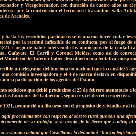
obernador y Vicegobernador, con duración de cuatro años en el 
nteresó por la construcción el ferrocarril trasandino Salta-Ant
z de Arenales.
 y hasta los resentidos partidarios se ocuparon hacer rodar leye
terizó por la rectitud inflexible de su conducta, por el fuego de s
 1821. Luego de haber intervenido los municipios de la ciudad 
na, Cafayate, El Carril y Coronel Moldes, como así de convocar
el Ministerio del Interior haber descubierto una tentativa conspir
 recibir un telegrama del funcionario nacional que lo consideró ag
 una comisión investigadora y el 4 de marzo declaró en disponibil
do la participación de los agentes del Estado
to sedicioso que debió producirse el 25 de febrero atentatorio a lo
 las funciones del Gobierno”, según reza el decreto respectivo.
de 1921, pronunció un discurso con el propósito de reivindicar al tr
 aquí procedimientos con respecto al obrero rural que son una afrent
inicuamente de su trabajo: se le arroja de la tierra que cultiva, 
o sesionaba actitud que Castellanos la denominó “huelga legislativa” 