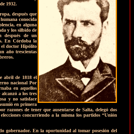
 de 1932.
uropa, después que
ía humana conocida
olencia, en alguna
a y los silbido de
on después de un
les. En Córdoba la
 el doctor Hipólito
un año trescientas
obreros.
e abril de 1818 el
ierno nacional Por
rnaba en aquellos
alcanzó a los tres
osa y no satisface
 asumió en primera
or razones de tener que ausentarse de Salta, delegó dos
 elecciones concurriendo a la misma los partidos “Unión
ido gobernador. En la oportunidad al tomar posesión del