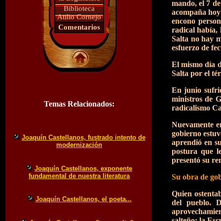
mando, el 7 de 
Biblioteca
acompaña hoy e
Atilio Cornejo
encono persona
Comentarios
radical había,
Salta no hay m
esfuerzo de fe
El mismo día d
Salta por el t
En junio sufri
ministros de G
Temas Relacionados:
radicalismo Cas
Nuevamente en 
gobierno estuv
Joaquín Castellanos, fustrado intento de
aprendió en su
modernización
postura que l
presentó su re
Joaquín Castellanos, exponente
fundamental de nuestra literatura
Su obra de go
Quien ostentab
Joaquín Castellanos, el poeta...
del pueblo. D
aprovechamient
salteño; la Es