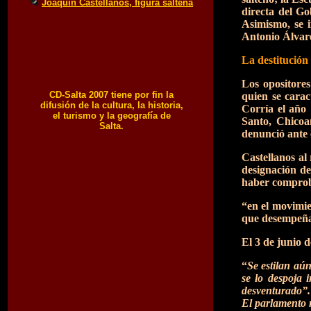
Joaquín Castellanos, figura salteña
directa del G
Asimismo, se i
Antonio Álvare
La destitución
Los opositores
CD-Salta 2007 tiene por fin la
quien se carac
difusión de la cultura, la historia,
Corría el año
el turismo y la geografía de
Santo, Chicoa
Salta.
denunció ante 
Castellanos al
designación de
haber comproba
“en el movimien
que desempeñan
El 3 de junio 
“
Se estilan aún
se lo despoja 
desventurado”.
El parlamento n