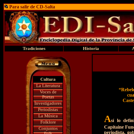
Para salir de CD-Salta
Tradiciones
Historia
Cultura
La Literatura
“Rebeld
Voces de
cua
Poetas
Caste
Investigadores
Periodistas
La Música
A
sí lo defi
Folklore
Capitaine Fune
Conjuntos
periodista, go
Folk