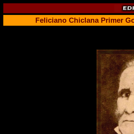
Feliciano Chiclana Primer G