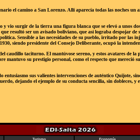
ario el camino a San Lorenzo. Allí aparecía todas las noches un al
 y vio surgir de la tierra una figura blanca que se elevó a unos dos
que resultó ser un avisado boliviano, que así lograba despojar de 
lítica. Sensible a las necesidades de su pueblo, irritado por las inj
n 1930, siendo presidente del Consejo Deliberante, ocupó la intende
l caudillo taciturno. El mantúvose sereno, y estos avatares de la po
pre mantuvo su prestigio personal, como el respecto que mereció s
tusiasmo sus valientes intervenciones de auténtico Quijote, sincer
uerdo, dejando el ejemplo de su conducta sencilla, sin dobleces, y 
Turismo
Economía