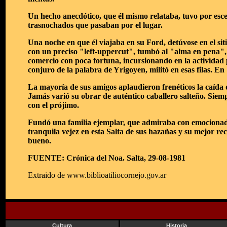
Un hecho anecdótico, que él mismo relataba, tuvo por escen
trasnochados que pasaban por el lugar.
Una noche en que él viajaba en su Ford, detúvose en el sitio
con un preciso "left-uppercut", tumbó al "alma en pena", 
comercio con poca fortuna, incursionando en la actividad po
conjuro de la palabra de Yrigoyen, militó en esas filas. E
La mayoría de sus amigos aplaudieron frenéticos la caída de
Jamás varió su obrar de auténtico caballero salteño. Siem
con el prójimo.
Fundó una familia ejemplar, que admiraba con emocionado en
tranquila vejez en esta Salta de sus hazañas y su mejor rec
bueno.
FUENTE: Crónica del Noa. Salta, 29-08-1981
Extraido de www.biblioatiliocornejo.gov.ar
Cultura
Historia