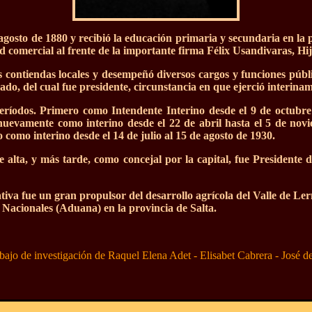
 agosto de 1880 y recibió la educación primaria y secundaria en la p
dad comercial al frente de la importante firma Félix Usandivaras, Hij
las contiendas locales y desempeñó diversos cargos y funciones púb
do, del cual fue presidente, circunstancia en que ejerció interinam
ríodos. Primero como Intendente Interino desde el 9 de octubre 
uevamente como interino desde el 22 de abril hasta el 5 de nov
o como interino desde el 14 de julio al 15 de agosto de 1930.
 alta, y más tarde, como concejal por la capital, fue Presidente 
tiva fue un gran propulsor del desarrollo agrícola del Valle de Le
 Nacionales (Aduana) en la provincia de Salta.
trabajo de investigación de Raquel Elena Adet - Elisabet Cabrera - José