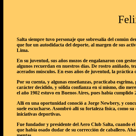
Fel
Salta siempre tuvo personaje que sobresalía del común den
que fue un autodidacta del deporte, al margen de sus act
Lima.
En su juventud, sus años mozos de engalanaron con gestos 
algunos recuerdan en nuestros días. De rostro aniñado, te
acerados músculos. En esos años de juventud, la práctica d
Por su cuenta, y algunas enseñanzas, practicaba esgrima, 
carácter decidido, y sólida confianza en sí mismo, dio mer
el año 1902 estuvo en Buenos Aires, pues había cumplido 2
Allí en una oportunidad conoció a Jorge Newbery, y conc
suele escucharse. Asombró allí su fortaleza física, como s
iniciativas deportivas.
Fue fundador y presidente del Aero Club Salta, cuando el
que había osado dudar de su corrección de caballero. Aba
mentas.