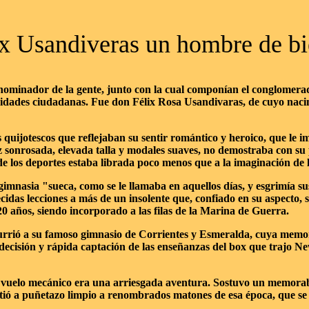
ix Usandiveras un hombre de bie
ominador de la gente, junto con la cual componían el conglomerado 
ividades ciudadanas. Fue don Félix Rosa Usandivaras, de cuyo naci
quijotescos que reflejaban su sentir romántico y heroico, que le i
z sonrosada, elevada talla y modales suaves, no demostraba con su 
e los deportes estaba librada poco menos que a la imaginación de l
gimnasia "sueca, como se le llamaba en aquellos días, y esgrimía 
ecidas lecciones a más de un insolente que, confiado en su aspecto,
0 años, siendo incorporado a las filas de la Marina de Guerra.
urrió a su famoso gimnasio de Corrientes y Esmeralda, cuya memor
u decisión y rápida captación de las enseñanzas del box que trajo N
 vuelo mecánico era una arriesgada aventura. Sostuvo un memorabl
tió a puñetazo limpio a renombrados matones de esa época, que se