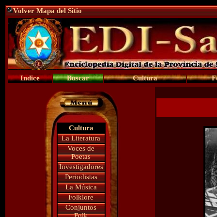
Volver Mapa del Sitio
Indice
Buscar
Cultura
F
Cultura
La Literatura
Voces de
Poetas
Investigadores
Periodistas
La Música
Folklore
Conjuntos
Folk