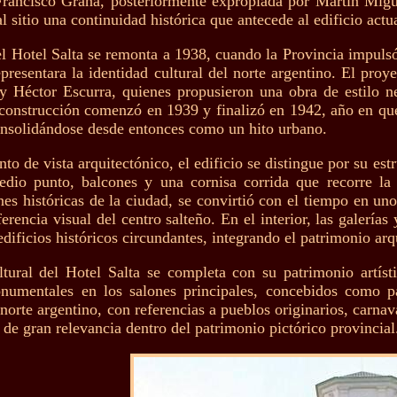
Francisco Graña, posteriormente expropiada por Martín Mig
l sitio una continuidad histórica que antecede al edificio actu
el Hotel Salta se remonta a 1938, cuando la Provincia impulsó
presentara la identidad cultural del norte argentino. El proy
y Héctor Escurra, quienes propusieron una obra de estilo neo
 construcción comenzó en 1939 y finalizó en 1942, año en que
nsolidándose desde entonces como un hito urbano.
to de vista arquitectónico, el edificio se distingue por su est
dio punto, balcones y una cornisa corrida que recorre la 
nes históricas de la ciudad, se convirtió con el tiempo en un
erencia visual del centro salteño. En el interior, las galerí
edificios históricos circundantes, integrando el patrimonio arq
ltural del Hotel Salta se completa con su patrimonio artísti
umentales en los salones principales, concebidos como part
norte argentino, con referencias a pueblos originarios, carnav
 de gran relevancia dentro del patrimonio pictórico provincial