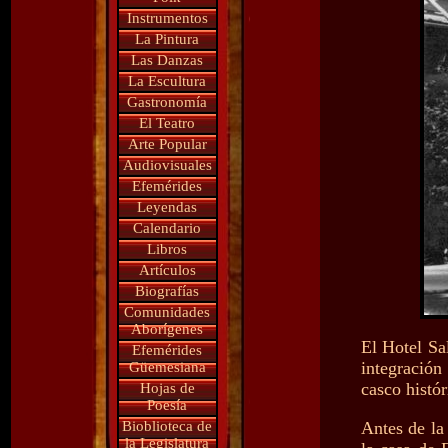
Instrumentos
La Pintura
Las Danzas
La Escultura
Gastronomía
El Teatro
Arte Popular
Audiovisuales
Efemérides
Leyendas
Calendario
Libros
Artículos
Biografías
Comunidades
Aborígenes
El Hotel Sal
Efemérides
integración
Güemesiana
casco histór
Hojas de
Poesía
Bioblioteca de
Antes de la
la Legislatura