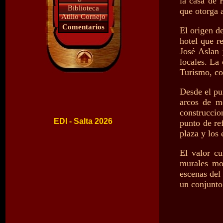
la casa de 
Biblioteca
que otorga a
Atilio Cornejo
Comentarios
El origen d
hotel que re
José Aslan 
locales. La
Turismo, co
Desde el pun
arcos de me
construccio
EDI - Salta 2026
punto de ref
plaza y los 
El valor cu
murales mon
escenas del 
un conjunto