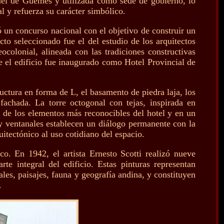
uel de Güemes y utilizada como sede de gobierno, lo
al y refuerza su carácter simbólico.
 un concurso nacional con el objetivo de construir un
ecto seleccionado fue el del estudio de los arquitectos
colonial, alineada con las tradiciones constructivas
 el edificio fue inaugurado como Hotel Provincial de
ructura en forma de L, el basamento de piedra laja, los
fachada. La torre octogonal con tejas, inspirada en
o de los elementos más reconocibles del hotel y en un
as y ventanales establecen un diálogo permanente con la
uitectónico al uso cotidiano del espacio.
co. En 1942, el artista Ernesto Scotti realizó nueve
e integral del edificio. Estas pinturas representan
ales, paisajes, fauna y geografía andina, y constituyen
.