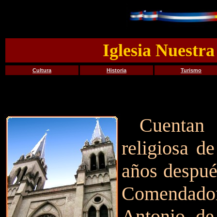
Iglesia Nuestr
Cultura
Historia
Turismo
C
uentan
religiosa d
años despué
Comendado
Antonio de 