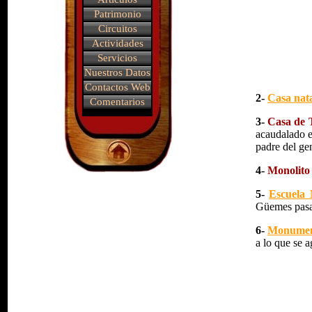
Patrimonio
Circuitos
Actividades
Servicios
Nuestros Datos
Contactos Web
2-
Casa nat
Comentarios
3-
Casa de 
acaudalado e
padre del gen
4-
Monolito 
5-
Escuela
Güemes pasa 
6-
Monument
a lo que se a