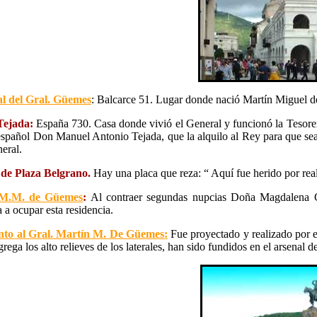
al del Gral. Güemes
: Balcarce 51. Lugar donde nació Martín Miguel de
Tejada:
España 730. Casa donde vivió el General y funcionó la Tesorer
spañol Don Manuel Antonio Tejada, que la alquilo al Rey para que se
eral.
de Plaza Belgrano.
Hay una placa que reza: “ Aquí fue herido por rea
 M.M. de Güemes
:
Al contraer segundas nupcias Doña Magdalena Go
a ocupar esta residencia.
o al Gral. Martín M. De Güemes:
Fue proyectado y realizado por el
grega los alto relieves de los laterales, han sido fundidos en el arsenal 