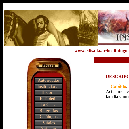
www.edisalta.ar/institutog
DESCRIPC
Autoridades
1-
Cabildo
:
Institucional
Actualmente 
Historia
familia y un
El Boletín
La Gesta
Biografías
Catálogos
Sitiales
Artículos