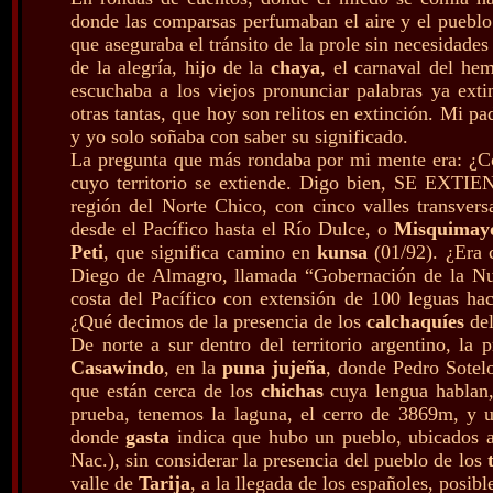
donde las comparsas perfumaban el aire y el pueblo 
que aseguraba el tránsito de la prole sin necesidade
de la alegría, hijo de la
chaya
, el carnaval del hem
escuchaba a los viejos pronunciar palabras ya ex
otras tantas, que hoy son relitos en extinción. Mi p
y yo solo soñaba con saber su significado.
La pregunta que más rondaba por mi mente era: ¿C
cuyo territorio se extiende. Digo bien, SE EXTI
región del Norte Chico, con cinco valles transver
desde el Pacífico hasta el Río Dulce, o
Misquimay
Peti
, que significa camino en
kunsa
(01/92). ¿Era c
Diego de Almagro, llamada “Gobernación de la Nuev
costa del Pacífico con extensión de 100 leguas hac
¿Qué decimos de la presencia de los
calchaquíes
del
De norte a sur dentro del territorio argentino, la 
Casawindo
, en la
puna jujeña
, donde Pedro Sotel
que están cerca de los
chichas
cuya lengua hablan,
prueba, tenemos la laguna, el cerro de 3869m, y 
donde
gasta
indica que hubo un pueblo, ubicados 
Nac.), sin considerar la presencia del pueblo de los
valle de
Tarija
, a la llegada de los españoles, posi