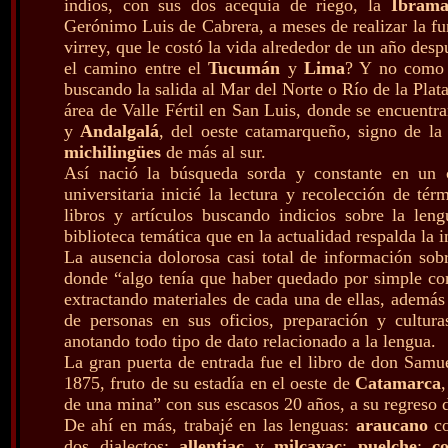
indios, con sus dos acequia de riego, la
Ibram
Gerónimo Luis de Cabrera, a meses de realizar la fu
virrey, que le costó la vida alrededor de un año des
el camino entre el
Tucumán
y
Lima
? Y no como c
buscando la salida al Mar del Norte o Río de la Plata
área de Valle Fértil en San Luis, donde se encuentr
y
Andalgalá
, del oeste catamarqueño, signo de la
michilingües
de más al sur.
Así nació la búsqueda sorda y constante en un 
universitaria inicié la lectura y recolección de t
libros y artículos buscando indicios sobre la len
biblioteca temática que en la actualidad respalda la 
La ausencia dolorosa casi total de información sob
donde “algo tenía que haber quedado por simple cont
extractando materiales de cada una de ellas, además 
de personas en sus oficios, preparación y cultu
anotando todo tipo de dato relacionado a la lengua.
La gran puerta de entrada fue el libro de don Sam
1875, fruto de su estadía en el oeste de
Catamarca
de una mina” con sus escasos 20 años, a su regreso 
De ahí en más, trabajé en las lenguas:
araucano
co
dos dialectos:
allentiac
y
milcayac
;
puelche
;
c