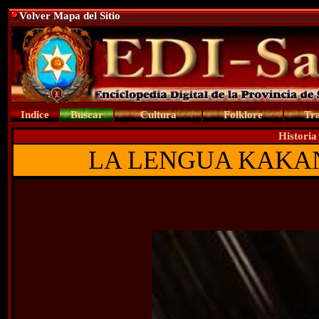
Volver Mapa del Sitio
Indice
Buscar
Cultura
Folklore
Tra
Historia
LA LENGUA KAKAN