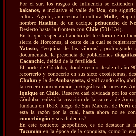
Por el sur, los rasgos de influencia se extiende
kakanos
, e inclusive el valle de
Uco
, que signifi
cultura Agrelo, antecesora la cultura
Molle
, etapa
nombre
Hualfín
, de un cacique
pehuenche
de
Ne
Desierto hasta la frontera con
Chile
(501/134).
En lo que respecta al ancho del territorio de influen
sierra de Horcones, al oeste de la cual se registrar
Yatasto
, “esquina de las víboras”; prolongando 
documentada la presencia de poblaciones
diaguita
Cacanchíc
, deidad de la fertilidad.
El norte de Córdoba, donde resido desde el año 
recorrerlo y conocerlo en sus siete ecosistemas, de
Chulun
y la de
Ambasgasta
, significando ello, ab
la tercera concentración pictográfica de nuestras A
Iquique
en
Chile
. Reserva casi olvidada por los c
Córdoba realizó la creación de la carrera de Antrop
fundada en 1613, luego de San Marcos, de
Perú
en
esta la razón por la cual, hasta ahora no se con
comechingón
y sus dialectos?
En este contexto geopolítico, es de destacar la 
Tucumán
en la época de la conquista, como lo era