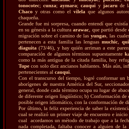
tonocotec
;
cunza
;
aymara
;
cauqui
y
jacaru
de l
Chaco
y otras como el
vilela
que algunos autore
chaqueña.
Grande fue mi sorpresa, cuando entendí que existía
en su génesis a la cultura
arawac
, que partió desde 
migración sobre el camino de las
yungas
, las cual
pertenecen a esta familia las lenguas
muchic
,
qu
diaguita
(73/46), y hay quién arriman a este paren
comparación de algunos términos supuestamente
k
como la más antigua de la citada familia, hoy refug
Tupe
con solo diez ancianos hablantes. Más aún, in
pertenecientes al
cauqui
.
Con el transcurso del tiempo, logré conformar un b
aborígenes de nuestra América del Sur, seccionados
general, donde cada término ocupa su lugar de abace
de diferente origen lingüístico; b) Conformación de c
posible origen idiomático, con la conformación de di
Por último, la feliz experiencia de saber la existen
cual se realizó un primer viaje de encuentro e inic
cual acordamos un método de trabajo que a la fecha
nada completada, faltaba conocer a alguien de la 