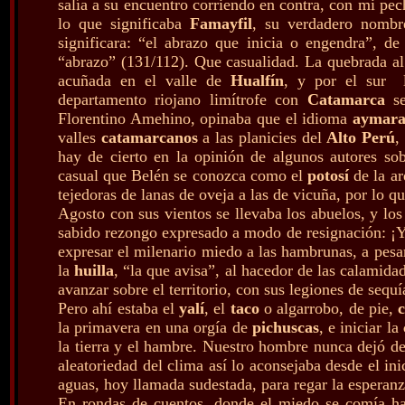
salía a su encuentro corriendo en contra, con mi pe
lo que significaba
Famayfil
, su verdadero nombr
significara: “el abrazo que inicia o engendra”, d
“abrazo” (131/112). Que casualidad. La quebrada al 
acuñada en el valle de
Hualfín
, y por el sur 
departamento riojano limítrofe con
Catamarca
se
Florentino Amehino, opinaba que el idioma
aymar
valles
catamarcanos
a las planicies del
Alto Perú
,
hay de cierto en la opinión de algunos autores so
casual que Belén se conozca como el
potosí
de la ar
tejedoras de lanas de oveja a las de vicuña, por lo 
Agosto con sus vientos se llevaba los abuelos, y los
sabido rezongo expresado a modo de resignación: ¡Y
expresar el milenario miedo a las hambrunas, a pesar
la
huilla
, “la que avisa”, al hacedor de las calamidad
avanzar sobre el territorio, con sus legiones de sequ
Pero ahí estaba el
yalí
, el
taco
o algarrobo, de pie,
la primavera en una orgía de
pichuscas
, e iniciar la
la tierra y el hambre. Nuestro hombre nunca dejó de
aleatoriedad del clima así lo aconsejaba desde el in
aguas, hoy llamada sudestada, para regar la esperanz
En rondas de cuentos, donde el miedo se comía hast