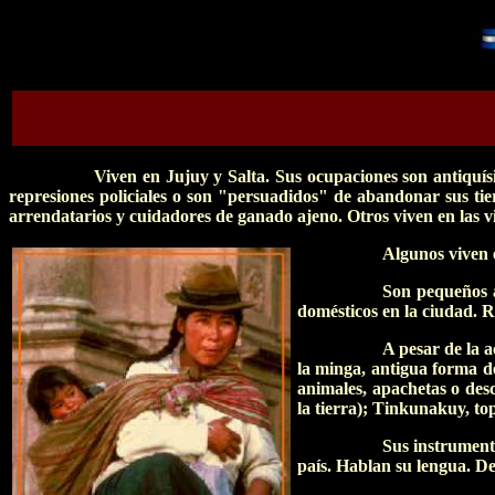
Viven en Jujuy y Salta. Sus ocupaciones son antiquí
represiones policiales o son "persuadidos" de abandonar sus tie
arrendatarios y cuidadores de ganado ajeno. Otros viven en las vil
A
lgunos viven
Son pequeños a
domésticos en la ciudad. R
A pesar de la a
la minga, antigua forma de
animales, apachetas o des
la tierra); Tinkunakuy, t
Sus instrument
país. Hablan su lengua. De