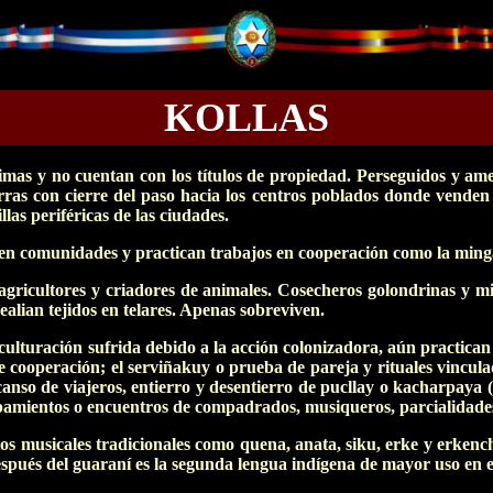
KOLLAS
simas y no cuentan con los títulos de propiedad. Perseguidos y am
rras con cierre del paso hacia los centros poblados donde venden s
las periféricas de las ciudades.
 en comunidades y practican trabajos en cooperación como la minga
gricultores y criadores de animales. Cosecheros golondrinas y m
ealian tejidos en telares. Apenas sobreviven.
culturación sufrida debido a la acción colonizadora, aún practican
 cooperación; el serviñakuy o prueba de pareja y rituales vincula
canso de viajeros, entierro y desentierro de pucllay o kacharpaya
opamientos o encuentros de compadrados, musiqueros, parcialidad
os musicales tradicionales como quena, anata, siku, erke y erkenc
spués del guaraní es la segunda lengua indígena de mayor uso en el