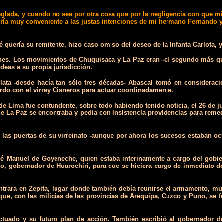
eglada, y cuando no sea por otra cosa que por la negligencia con que mi
ería muy conveniente a las justas intenciones de mi hermano Fernando y
 quería su remitente, hizo caso omiso del deseo de la Infanta Carlota, 
nes. Los movimientos de Chuquisaca y La Paz eran -el segundo más que e
ideas a su propia jurisdicción.
lata -desde hacía tan sólo tres décadas- Abascal tomó en consideració
rdo con el virrey Cisneros para actuar coordinadamente.
y de Lima fue contundente, sobre todo habiendo tenido noticia, el 26 de
 que La Paz se encontraba y pedía con insistencia providencias para re
las puertas de su virreinato -aunque por ahora los sucesos estaban ocur
sé Manuel de Goyeneche, quien estaba interinamente a cargo del gobier
o, gobernador de Huarochiri, para que se hiciera cargo de inmediato 
trara en Zepita, lugar donde también debía reunirse el armamento, mun
ue, con las milicias de las provincias de Arequipa, Cuzco y Puno, se
actuado y su futuro plan de acción. También escribió al gobernador