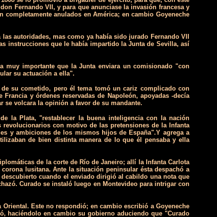
 don Fernando VII, y para que anunciase la invasión francesa y
ueran completamente anulados en América; en cambio Goyeneche
a las autoridades, mas como ya había sido jurado Fernando VII
s instrucciones que le había impartido la Junta de Sevilla, así
era muy importante que la Junta enviara un comisionado "con
lar su actuación a ella".
to de su cometido, pero él tema tomó un cariz complicado con
de Francia y órdenes reservadas de Napoleón, apoyadas -decía
r se volcara la opinión a favor de su mandante.
 la Plata, "restablecer la buena inteligencia con la nación
 revolucionarios con motivo de las pretensiones de la Infanta
dades y ambiciones de los mismos hijos de España".Y agrega a
ilizaban de bien distinta manera de lo que él pensaba y ella
lomáticas de la corte de Río de Janeiro; allí la Infanta Carlota
a corona lusitana. Ante la situación peninsular ésta despachó a
 descubierto cuando el enviado dirigió al cabildo una nota que
chazó. Curado se instaló luego en Montevideo para intrigar con
da Oriental. Este no respondió; en cambio escribió a Goyeneche
ndió, haciéndolo en cambio su gobierno aduciendo que "Curado