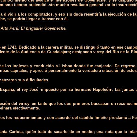
 conocimiento del avance e intenciones de Goyeneche, y se dispuso a 
mismo tiempo pretendió -sin mucho resultado­ generalizar la insurrecci
 dividir a los complotados, y eso sin duda resentiría la ejecución de l
, se podría llegar a transar con él.
l Alto Perú. El brigadier Goyeneche.
 1743. Dedicado a la carrera militar, se distinguió tanto en ese campo 
dente de la Audiencia de Guadalajara; designado virrey del Río de la P
de los ingleses y conducido a Lisboa donde fue canjeado. De regreso
ambas capitales, y apreció personalmente la verdadera situación de esto
enzaron sus dificultades.
 España; el rey José -impuesto por su hermano Napoleón-, las juntas p
sión del virrey; en tanto que los dos primeros buscaban un reconocimie
einara efectivamente.
os los requerimientos y con acuerdo del cabildo limeño proclamó a Fer
fanta Carlota, quién trató de sacarlo de en medio; una nota que la Infan