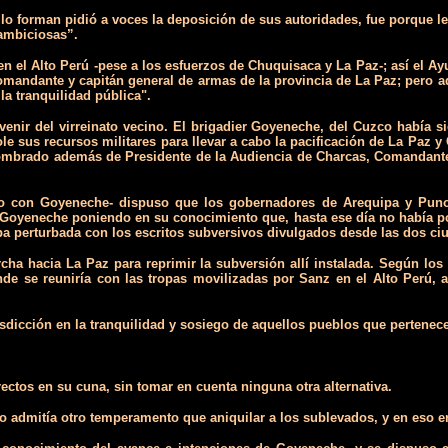
 lo forman pidió a voces la deposición de sus autoridades, fue porque
 ambiciosas”.
en el Alto Perú -pese a los esfuerzos de Chuquisaca y La Paz-; así el 
ndante y capitán general de armas de la provincia de La Paz; pero ade
la tranquilidad pública".
venir del virreinato vecino. El brigadier Goyeneche, del Cuzco había si
ole sus recursos militares para llevar a cabo la pacificación de La Paz y
nombrado además de Presidente de la Audiencia de Charcas, Comandante G
do con Goyeneche- dispuso que los gobernadores de Arequipa y Puno -
a Goyeneche poniendo en su conocimiento que, hasta ese día no había po
ba perturbada con los escritos subversivos divulgados desde las dos ci
a hacia La Paz para reprimir la subversión allí instala­da. Según los 
nde se reuniría con las tropas­ movilizadas por Sanz en el Alto Perú
isdicción en la tranquilidad y sosiego de aquellos pueblos que pertenec
ectos en su cuna, sin tomar en cuenta ninguna otra alternativa.
o admitía otro temperamento que aniquilar a los sublevados, y en eso e