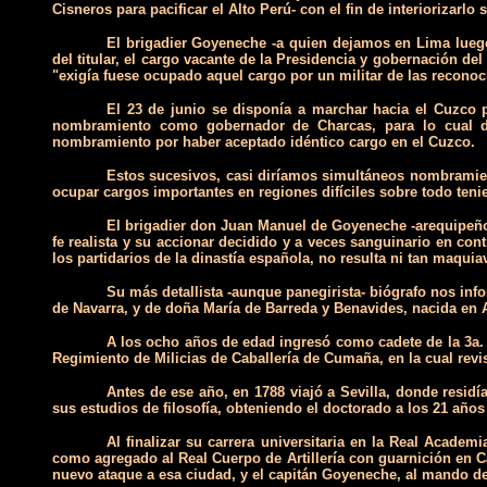
Cisneros para pacificar el Alto Perú- con el fin de interiorizarl
El brigadier Goyeneche -a quien dejamos en Lima luego
del titular, el cargo vacante de la Presidencia y gobernación de
"exigía fuese ocupado aquel cargo por un militar de las recono
El 23 de junio se disponía a marchar hacia el Cuzco p
nombramiento como gobernador de Charcas, para lo cual deb
nombramiento por haber aceptado idéntico cargo en el Cuzco.
Estos sucesivos, casi diríamos simultáneos nombramien
ocupar cargos importantes en regiones difíciles sobre todo teni
El brigadier don Juan Manuel de Goyeneche -arequipeño 
fe realista y su accionar decidido y a veces sanguinario en con
los partidarios de la dinastía española, no resulta ni tan maqui
Su más detallista -aunque panegirista- biógrafo nos in
de Navarra, y de doña María de Barreda y Benavides, nacida en 
A los ocho años de edad ingresó como cadete de la 3a. C
Regimiento de Milicias de Caballería de Cumaña, en la cual revi
Antes de ese año, en 1788 viajó a Sevilla, donde resid
sus estudios de filosofía, obteniendo el doctorado a los 21 años
Al finalizar su carrera universitaria en la Real Acade
como agregado al Real Cuerpo de Artillería con guarnición en C
nuevo ataque a esa ciudad, y el capitán Goyeneche, al mando de 