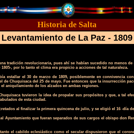
Historia de Salta
Levantamiento de La Paz - 1809
 una tradición revolucionaria, pues ahí se habían sucedido no menos de 
 1805-, por lo tanto el clima era propicio a acciones de tal naturaleza.
ebía estallar el 30 de marzo de 1809, posiblemente en connivencia con
n el de Chuquisaca del 25 de mayo. Fue entonces que la insurrección pa
 el aniquilamiento de los alzados en ambas regiones.
uquisaca tuvieron la idea de propalar sus propósitos y que, a tal efec
fabulados de esta ciudad.
etados al finalizar la primera quincena de julio, y se eligió el 16 -día 
o al Ayuntamiento que fueran separados de sus cargos el obispo don Rem
, tanto el cabildo eclesiástico como el secular dispusieron que el cor