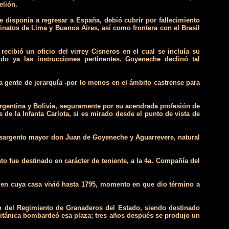
elión.
disponía a regresar a España, debió cubrir por fallecimiento
reinatos de Lima y Buenos Aires, así como frontera con el Brasil
cibió un oficio del virrey Cisneros en el cual se incluía su
o ya las instrucciones pertinentes. Goyeneche declinó tal
gente de jerarquía -por lo menos en el ámbito castrense para
rgentina y Bolivia, seguramente por su acendrada profesión de
 de la Infanta Carlota, si es mirado desde el punto de vista de
l sargento mayor don Juan de Goyeneche y Aguarrevere, natural
to fue destinado en carácter de teniente, a la 4a. Compañía del
a ­en cuya casa vivió hasta 1795, momento en que dio término a
tán del Regimiento de Granaderos del Estado, siendo destinado
ritánica bombardeó esa plaza; tres años después se produjo un