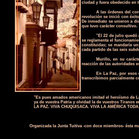
ciudad y fuera obedecido en 
A las órdenes del cor
revolución se inició con éxit
De inmediato se unieron a di
que tuvo carácter consultivo.
"El 22 de julio quedó
se reglamenta el funcionamien
constituidas; se mandaría un
cada partido de las seis subd
Murillo, en su carác
reacción de las autoridades e
En La Paz, por esos 
transcribimos parcialmente c
"Es pues amados americanos imitad el heroísmo de La 
ya de vuestra Patria y olvidad la de vuestros Tiranos 
LA PAZ. VIVA CHUQUISACA. VIVA LA AMÉRICA TODA
Organizada la Junta Tuitiva -con doce miembros- ésta man