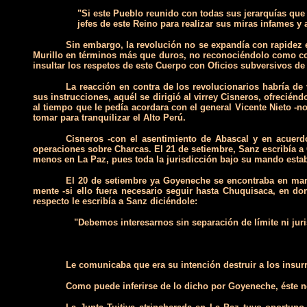
"Si este Pueblo reunido con todas sus jerarquías que
jefes de este Reino para realizar sus miras infames y
Sin embargo, la revolución no se expandía con rapidez 
Murillo en términos más que duros, no reconociéndolo como coma
insultar los respetos de este Cuerpo con Oficios subversivos de 
La reacción en contra de los revolucionarios habría de 
sus instrucciones, aquél se dirigió al virrey Cisneros, ofreciénd
al tiempo que le pedía acordara con el general Vicente Nieto -
tomar para tranquilizar el Alto Perú.
Cisneros -con el asentimiento de Abascal y en acuer
operaciones sobre Charcas. El 21 de setiembre, Sanz escribía 
menos en La Paz, pues toda la jurisdicción bajo su mando esta
El 20 de setiembre ya Goyeneche se encontraba en mar­ch
mente -si ello fuera necesario seguir hasta Chuquisaca, en do
respecto le escribía a Sanz diciéndole:
"Debemos interesarnos sin separación de límite ni jur
Le comunicaba que era su intención destruir a los insurr
Como puede inferirse de lo dicho por Goyeneche, éste n