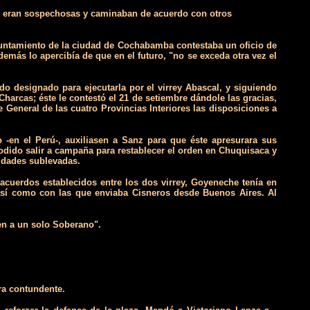
 le eran sospechosas y caminaban de acuerdo con otros
Ayuntamiento de la ciudad de Cochabamba contestaba un oficio de
más lo apercibía de que en el futuro, "no se exceda otra vez el
do designado para ejecutarla por el virrey Abascal, y siguiendo
 Charcas; éste le contestó el 21 de setiembre dándole las gracias,
eneral de las cuatro Provincias Interiores­ las disposiciones a
en el Perú-, auxiliasen a Sanz para que éste apresurara sus
dido salir a campaña para restablecer el orden en Chuquisaca y
udades sublevadas.
acuerdos establecidos entre los dos virrey­, Goyeneche tenía en
, así como con las que enviaba Cisneros desde Buenos Aires. Al
en a un solo Soberano".
ra contundente.