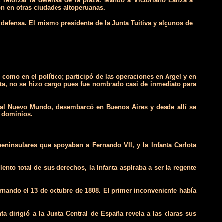
reforzar la defensa de la plaza. Mandó a Victoriano Lanza a
ón en otras ciudades altoperuanas.
a defensa. El mismo presidente de la Junta Tuitiva y algunos de
como en el político; participó de las operaciones en Argel y en
lata, no se hizo cargo pues fue nombrado casi de inmediato para
 al Nuevo Mundo, desembarcó en Buenos Aires y desde allí se
s dominios.
eninsulares que apoyaban a Fernando VII, y la Infanta Carlota
nto total de sus derechos, la Infanta aspiraba a ser la regente
nando el 13 de octubre de 1808. El primer inconveniente había
ta dirigió a la Junta Central de España revela a las claras sus