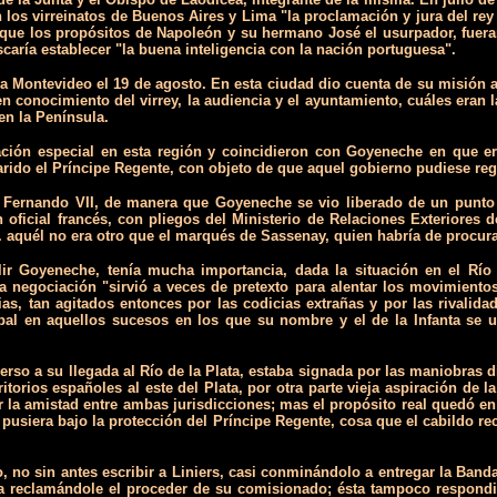
 los virreinatos de Buenos Aires y Lima "la proclamación y jura del rey
ar que los propósitos de Napoleón y su hermano José el usurpador, f
aría establecer "la buena inteligencia con la nación portuguesa".
a Montevideo el 19 de agosto. En esta ciudad dio cuenta de su misión 
conocimiento del virrey, la audiencia y el ayuntamiento, cuáles eran la
n la Península.
ación especial en esta región y coincidieron con Goyeneche en que 
arido el Príncipe Regente, con objeto de que aquel gobierno pudiese regu
ad a Fernando VII, de manera que Goyeneche se vio liberado de un pun
oficial francés, con pliegos del Ministerio de Relaciones Exteriores 
 aquél no era otro que el marqués de Sassenay, quien habría de procura
 Goyeneche, tenía mucha importancia, dada la situación en el Río de
a negociación "sirvió a veces de pretexto para alentar los movimientos
as, tan agitados entonces por las codicias extrañas y por las rivali
al en aquellos sucesos en los que su nombre y el de la Infanta se ut
so a su llegada al Río de la Plata, estaba signada por las maniobras dip
torios españoles al este del Plata, por otra parte vieja aspiración de l
 la amistad entre ambas jurisdicciones; mas el propósito real quedó en
usiera bajo la protección del Príncipe Regente, cosa que el cabildo re
o, no sin antes escribir a Liniers, casi conminándolo a entregar la Ban
arlota reclamándole el proceder de su comisionado; ésta tampoco respo