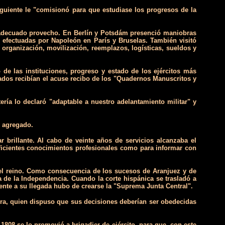
siguiente le "comisionó para que estudiase los progresos de la
on adecuado provecho. En Berlín y Potsdám presenció maniobras
s efectuadas por Napoleón en París y Bruselas. También visitó
 organización, movilización, reemplazos, logísticas, sueldos y
de las instituciones, progreso y estado de los ejércitos más
ados recibían el acuse recibo de los "Quadernos Manuscritos y
ría lo declaró "adaptable a nuestro adelantamiento militar" y
e agregado.
 brillante. Al cabo de veinte años de servicios alcanzaba el
suficientes conocimientos profesionales como para informar con
del reino. Como consecuencia de los sucesos de Aranjuez y de
 de la Independencia. Cuando la corte hispánica se trasladó a
te a su llegada hubo de crearse la "Suprema Junta Central".
edra, quien dispuso que sus decisiones deberían ser obedecidas
1808 se lo promovió a brigadier de ejército, para que, con este