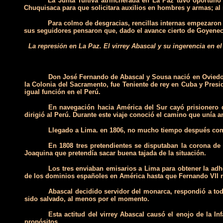
La Junta Tuitiva atrincherada en La Paz tuvo oportuno
Chuquisaca para que solicitara auxilios en hombres y armas; al 
Para colmo de desgracias, rencillas internas empezaron a
sus seguidores pensaron que, dado el avance cierto de Goyeneche
La represión en La Paz. El virrey Abascal y su ingerencia en e
Don José Fernando de Abascal y Sousa nació en Oviedo en
la Colonia del Sacramento, fue Teniente de rey en Cuba y Presi
igual función en el Perú.
En navegación hacia América del Sur cayó prisionero 
dirigió al Perú. Durante este viaje conoció el camino que unía 
Llegado a Lima. en 1806, no mucho tiempo después com
En 1808 tres pretendientes se disputaban la corona de
Joaquina que pretendía sacar buena tajada de la situación.
Los tres enviaban emisarios a Lima para obtener la adhe
de los dominios españoles en América hasta que Fernando VII r
Abascal decidido servidor del monarca, respondió a tod
sido salvado, al menos por el momento.
Esta actitud del virrey Abascal causó el enojo de la In
propósitos.