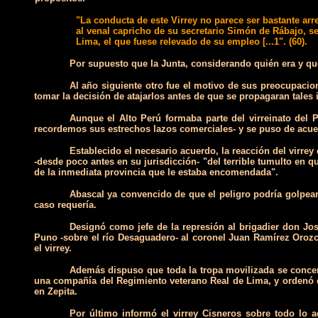
"La conducta de este Virrey no parece ser bastante arr
al venal capricho de su secretario Simón de Rábajo, s
Lima, el que fuese relevado de su empleo [...1". (60).
Por supuesto que la Junta, considerando quién era y qué
Al año siguiente otro fue el motivo de sus preocupacio
tomar la decisión de atajarlos antes de que se propagaran tales 
Aunque el Alto Perú formaba parte del virreinato del P
recordemos sus estrechos lazos comerciales- y se puso de acue
Establecido el necesario acuerdo, la reacción del virre
-desde poco antes en su jurisdicción- "del terrible tumulto en
de la inmediata provincia que le estaba encomendada".
Abascal ya convencido de que el peligro podría golpear 
caso requería.
Designó como jefe de la represión al brigadier don Jo
Puno -sobre el río Desaguadero- al coronel Juan Ramírez Orozc
el virrey.
Además dispuso que toda la tropa movilizada se concen
una compañía del Regimiento veterano Real de Lima, y ordenó q
en Zepita.
Por último informó el virrey Cisneros sobre todo lo 