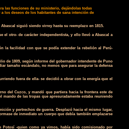
ra las funciones de su ministerio, dejándolas todas
 a los deseos de los habitantes de sana intención de
y Abascal siguió siendo virrey hasta su reemplazo en 1815.
l otro- de carácter independentista, y ello llevó a Abascal a
n la facilidad con que se podía extender la rebelión al Perú-
 julio de 1809, según informe del gobernador intendente de Puno
mediar tamaño escándalo, no menos que para asegurar la defensa
riendo fuera de ella- se decidió a obrar con la energía que el
no del Cuzco, y mandó que partiera hacia la frontera este de
del mando de las tropas que apresuradamente estaba reuniendo
ición y pertrechos de guerra. Desplazó hacia el mismo lugar,
 formase de inmediato un cuerpo que debía también emplazarse
 de Potosí -quien como ya vimos, había sido comisionado por