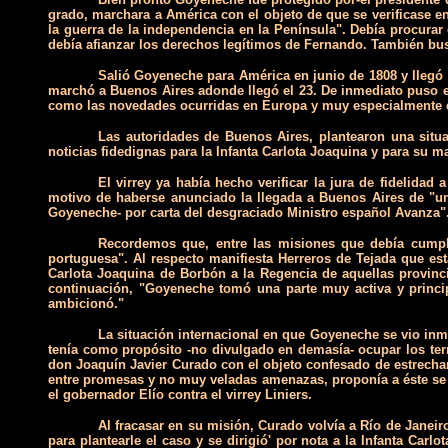
grado, marchara a América con el objeto de que se verificase en
la guerra de la independencia en la Península". Debía procur
debía afianzar los derechos legítimos de Fernando. También busc
Salió Goyeneche para América en junio de 1808 y llegó 
marchó a Buenos Aires adonde llegó el 23. De inmediato puso en 
como las novedades ocurridas en Europa y muy especialmente e
Las autoridades de Buenos Aires, plantearon una situ
noticias fidedignas para la Infanta Carlota Joaquina y para su m
El virrey ya había hecho verificar la jura de fidelid
motivo de haberse anunciado la llegada a Buenos Aires de "un 
Goyeneche- por carta del desgraciado Ministro español Avanza".
Recordemos que, entre las misiones que debía cumplir
portuguesa". Al respecto manifiesta Herreros de Tejada que est
Carlota Joaquina de Borbón a la Regencia de aquellas provinci
continuación, "Goyeneche tomó una parte muy activa y princip
ambicionó."
La situación internacional en que Goyeneche se vio inmer
tenía como propósito -no divulgado en demasía- ocupar los terri
don Joaquín Javier Curado con el objeto confesado de estrechar
entre promesas y no muy veladas amenazas, proponía a éste se p
el gobernador Elío contra el virrey Liniers.
Al fracasar en su misión, Curado volvía a Río de Janeir
para plantearle el caso y se dirigió' por nota a la Infanta C