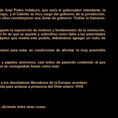
de Juan Pedro Indaburu, que sería el gobernador intendente, la
ispo, y el Cabildo se hizo cargo del gobierno de la jurisdicción.
ellos constituyeron una Junta de gobierno -Tuitiva la llamaron-
 aparte la exposición de motivos y fundamentos de la revolución,
el fin de que se aquiete y subordine como debe a las autoridades
objetos que medita este pueblo, debiéndose agregar un indio de
veres para estar en condiciones de afrontar la muy previsible
s y papeles anónimos, casi todos de parecido contenido al que
ue se consignaban frases como esta:
s a los desoladores Monstruos de la Europa: acordaos
tida para aclamar a presencia del Orbe entero: VIVA
 diciendo entre otras cosas: