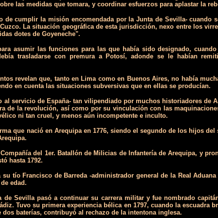
o sobre las medidas que tomara, y coordinar esfuerzos para aplastar la reb
 de cumplir la misión encomendada por la Junta de Sevilla- cuando se 
l Cuzco. La situación geográfica de esta jurisdicción, nexo entre los vir
cidas dotes de Goyeneche".
ara asumir las funciones para las que había sido designado, cuando re
ía trasladarse con premura a Potosí, adonde se le habían remitid
tos revelan que, tanto en Lima como en Buenos Aires, no había mucha 
endo en cuenta las situaciones subversivas que en ellas se producían.
al servicio de España- tan vilipendiado por muchos historiadores de A
tra de la revolución, así como por su vinculación con las maquinaciones
avélico ni tan cruel, y menos aún incompetente e inculto.
forma que nació en Arequipa en 1776, siendo el segundo de los hijos de
Arequipa.
ompañía del 1er. Batallón de Milicias de Infantería de Arequipa, y pron
stó hasta 1792.
ía su tío Francisco de Barreda -administrador general de la Real Aduan
 de edad.
mia de Sevilla pasó a continuar su carrera militar y fue nombrado capi
ádiz. Tuvo su primera experiencia bélica en 1797, cuando la escuadra b
dos baterías, contribuyó al rechazo de la intentona inglesa.