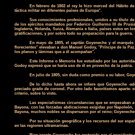
En febrero de 1802 el rey le hizo merced del Hábito de
táctica militar en diferentes países de Europa".
Sus conocimientos profesionales, unidos a su título de
de los ejércitos mandados por Federico Guillermo III de Prusi
Inglaterra, Holanda, Suiza, Alemania e Italia, países estos en 
gratificaciones, y por sobre todo su preparación para la guerra.
En mayo de 1805, el capitán Goyeneche y el marqués de
florecientes" elevaban a don Manuel Godoy, "Príncipe de la Pa
los planos y láminas que a él acompañan".
Este Informe o Memoria fue estudiado por las autoridad
Godoy expresó que se haría uso de él en provecho de la patria.
En julio de 1805, sin duda como premio a su labor, Goye
De lo dicho hasta ahora se infiere que Goyeneche -ade
preciado grado de coronel. Por otro lado favoritismos aparte- 
criterio, sobre lo visto.
Las especialísimas circunstancias que se empezaban a 
Bayona, con las forzadas abdicaciones exigidas por Napoleón, 
Bayona, muchos nobles se dispersaron por el reino; Goyeneche 
Por su situación geográfica y los recursos del sur espa
en las regiones ultramarinas.
Bien pronto Goyeneche fue protegido por-el presidente d