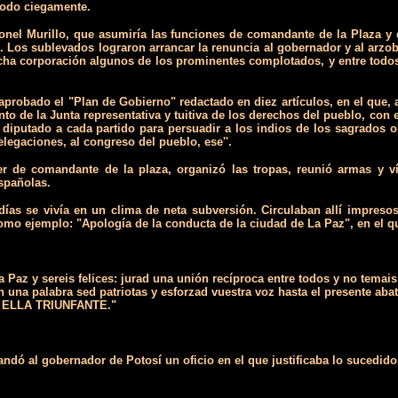
todo ciegamente.
onel Murillo, que asumiría las funciones de comandante de la Plaza y 
o. Los sublevados lograron arrancar la renuncia al gobernador y al arzob
cha corporación algunos de los prominentes complotados, y entre todos 
 aprobado el "Plan de Gobierno" redactado en diez artículos, en el que,
to de la Junta representativa y tuitiva de los derechos del pueblo, con 
 diputado a cada partido para persuadir a los indios de los sagrados 
elegaciones, al congreso del pueblo, ese''.
ter de comandante de la plaza, organizó las tropas, reunió armas y ví
spañolas.
días se vivía en un clima de neta subversión. Circulaban allí impreso
omo ejemplo: "Apología de la conducta de la ciudad de La Paz", en el q
Paz y sereis felices: jurad una unión recíproca entre todos y no temai
en una palabra sed patriotas y esforzad vuestra voz hasta el presente aba
 ELLA TRIUNFANTE."
dó al gobernador de Potosí un oficio en el que justificaba lo sucedido,