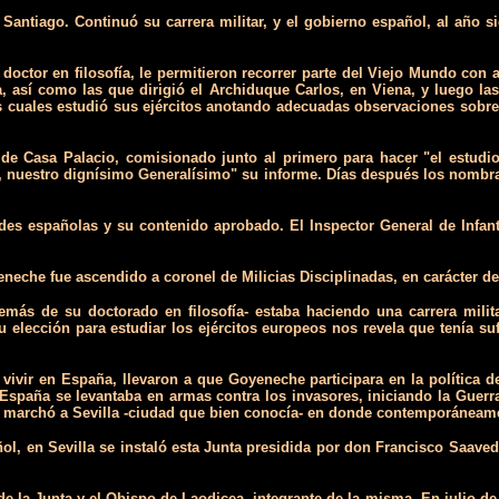
 Santiago. Continuó su carrera militar, y el gobierno español, al año 
 doctor en filosofía, le permitieron recorrer parte del Viejo Mundo c
a, así como las que dirigió el Archiduque Carlos, en Viena, y luego la
los cuales estudió sus ejércitos anotando adecuadas observaciones sobre
 Casa Palacio, comisionado junto al primero para hacer "el estudio 
z, nuestro dignísimo Generalísimo" su informe. Días después los nombr
es españolas y su contenido aprobado. El Inspector General de Infante
neche fue ascendido a coronel de Milicias Disciplinadas, en carácter d
más de su doctorado en filosofía- estaba haciendo una carrera militar
su elección para estudiar los ejércitos europeos nos revela que tenía 
vivir en España, llevaron a que Goyeneche participara en la política 
España se levantaba en armas contra los invasores, iniciando la Guerra
marchó a Sevilla -ciudad que bien conocía- en donde contemporáneamen
ñol, en Sevilla se instaló esta Junta presidida por don Francisco Saav
e la Junta y el Obispo de Laodicea, integrante de la misma. En julio de 