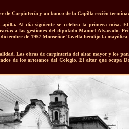
ler de Carpintería y un banco de la Capilla recién termina
pilla. Al día siguiente se celebra la primera misa. El 
racias a las gestiones del diputado Manuel Alvarado. Prim
 diciembre de 1957 Monseñor Tavella bendijo la mayólica 
ualidad. Las obras de carpintería del altar mayor y los pan
cados de los artesanos del Colegio. El altar que ocupa Do