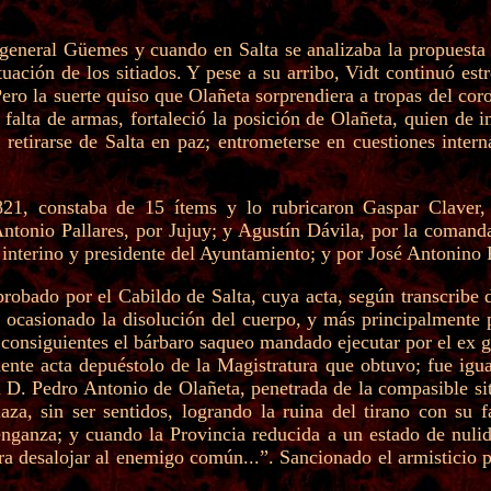
 general Güemes y cuando en Salta se analizaba la propuesta
uación de los sitiados. Y pese a su arribo, Vidt continuó es
ro la suerte quiso que Olañeta sorprendiera a tropas del coro
alta de armas, fortaleció la posición de Olañeta, quien de in
a retirarse de Salta en paz; entrometerse en cuestiones inter
1821, constaba de 15 ítems y lo rubricaron Gaspar Claver, 
ntonio Pallares, por Jujuy; y Agustín Dávila, por la comandan
interino y presidente del Ayuntamiento; y por José Antonino
probado por el Cabildo de Salta, cuya acta, según transcribe 
n ocasionado la disolución del cuerpo, y más principalmente
es consiguientes el bárbaro saqueo mandado ejecutar por el e
ente acta depuéstolo de la Magistratura que obtuvo; fue igu
. Pedro Antonio de Olañeta, penetrada de la compasible sit
aza, sin ser sentidos, logrando la ruina del tirano con su 
nganza; y cuando la Provincia reducida a un estado de nulid
ra desalojar al enemigo común...”. Sancionado el armisticio por