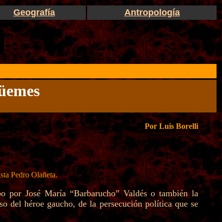
Geografía
Antropología
Güemes
Por Luis Borelli
ista Pedro Olañeta.
bo por José María “Barbarucho” Valdés o también la
o del héroe gaucho, de la persecución política que se