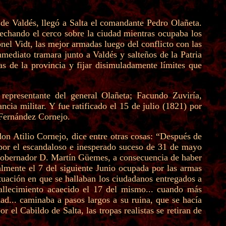
 de Valdés, llegó a Salta el comandante Pedro Olañeta.
trechando el cerco sobre la ciudad mientras ocupaba los
nel Vidt, las mejor armadas luego del conflicto con las
mediato tramara junto a Valdés y salteños de la Patria
nas de la provincia y fijar disimuladamente límites que
representante del general Olañeta; Facundo Zuviría,
cia militar. Y fue ratificado el 15 de julio (1821) por
 Fernández Cornejo.
don Atilio Cornejo, dice entre otras cosas: “Después de
 por el escandaloso e inesperado suceso de 31 de mayo
x gobernador D. Martín Güemes, a consecuencia de haber
almente el 7 del siguiente Junio ocupada por las armas
uación en que se hallaban los ciudadanos entregados a
fallecimiento acaecido el 17 del mismo... cuando más
ad... caminaba a pasos largos a su ruina, que se hacía
 el Cabildo de Salta, las tropas realistas se retiran de