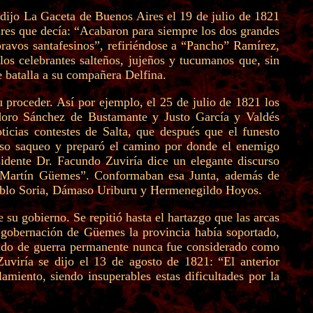
 dijo La Gaceta de Buenos Aires el 19 de julio de 1821
ires que decía: “Acabaron para siempre los dos grandes
bravos santafesinos”, refiriéndose a “Pancho” Ramírez,
los celebrantes salteños, jujeños y tucumanos que, sin
 batalla a su compañera Delfina.
 proceder. Así por ejemplo, el 25 de julio de 1821 los
doro Sánchez de Bustamante y Justo García y Valdés
icias contestes de Salta, que después que el funesto
roso saqueo y preparó el camino por donde el enemigo
idente Dr. Facundo Zuviría dice un elegante discurso
Dn. Martín Güemes”. Conformaban esa Junta, además de
 Pablo Soria, Dámaso Uriburu y Hermenegildo Hoyos.
su gobierno. Se repitió hasta el hartazgo que las arcas
a gobernación de Güemes la provincia había soportado,
stado de guerra permanente nunca fue considerado como
uviría se dijo el 13 de agosto de 1821: “El anterior
iento, siendo insuperables estas dificultades por la