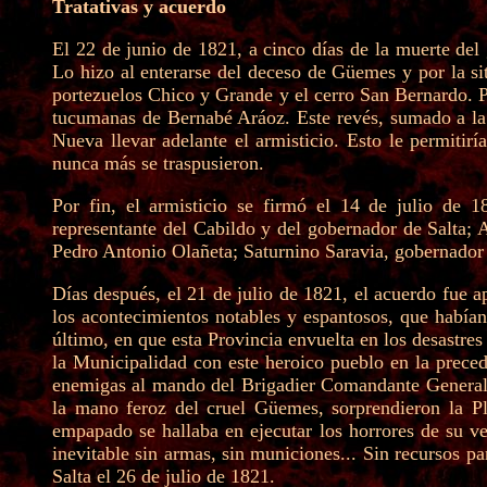
Tratativas y acuerdo
El 22 de junio de 1821, a cinco días de la muerte del
Lo hizo al enterarse del deceso de Güemes y por la sit
portezuelos Chico y Grande y el cerro San Bernardo. Pe
tucumanas de Bernabé Aráoz. Este revés, sumado a la f
Nueva llevar adelante el armisticio. Esto le permitirí
nunca más se traspusieron.
Por fin, el armisticio se firmó el 14 de julio de 
representante del Cabildo y del gobernador de Salta; A
Pedro Antonio Olañeta; Saturnino Saravia, gobernador 
Días después, el 21 de julio de 1821, el acuerdo fue a
los acontecimientos notables y espantosos, que había
último, en que esta Provincia envuelta en los desastr
la Municipalidad con este heroico pueblo en la preced
enemigas al mando del Brigadier Comandante General D
la mano feroz del cruel Güemes, sorprendieron la Pl
empapado se hallaba en ejecutar los horrores de su ve
inevitable sin armas, sin municiones... Sin recursos pa
Salta el 26 de julio de 1821.