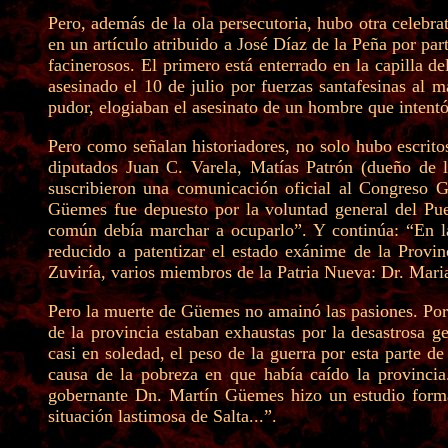
Pero, además de la ola persecutoria, hubo otra celebr
en un artículo atribuido a José Díaz de la Peña por p
facinerosos. El primero está enterrado en la capilla 
asesinado el 10 de julio por fuerzas santafesinas al 
pudor, elogiaban el asesinato de un hombre que intent
Pero como señalan historiadores, no solo hubo escrito
diputados Juan C. Varela, Matías Patrón (dueño de 
suscribieron una comunicación oficial al Congreso G
Güemes fue depuesto por la voluntad general del Pue
común debía marchar a ocuparlo”. Y continúa: “En la
reducido a patentizar el estado exánime de la Provi
Zuviría, varios miembros de la Patria Nueva: Dr. Mar
Pero la muerte de Güemes no amainó las pasiones. Por e
de la provincia estaban exhaustas por la desastrosa 
casi en soledad, el peso de la guerra por esta parte
causa de la pobreza en que había caído la provincia
gobernante Dn. Martín Güemes hizo un estudio formal
situación lastimosa de Salta...”.