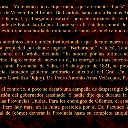
atoria. “Ya tenemos un cacique menos que atormente el país”,
arte de Vicente Fidel López. De Córdoba salió otra a Buenos A
del Chamical, y el segundo acaba de perecer en manos de los 
mando de Estanislao López. Cómo sería la catadura moral de 
ó evitar que una horda de milicianos desnudase en el campo de
s anónimos sino también institucionales que documentaron su
la propiedad por donde ingresó “Barbarucho” Valdés), Teo
eneral de Córdoba diciendo: “Es notorio por las últimas not
blo, logró entrar de nuevo en él, lo entregó al más horro
 Junta Provincial de Salta, el 5 de agosto de 1821, su pres
ncia, llamando gobierno arbitrario e inicuo al del Gral. 
iano Gordaliza (Jujuy), Dr. Pedro Antonio Arias Velázquez,
l contrario, a poco se desató una campaña de desprestigio de 
gestión del gobernador asesinado. Y nadie dijo que durante l
 de las Provincias Unidas. Para los enemigos de Güemes, el e
. Pero hay más, en la Junta presidida por el Dr. Facundo Z
 de (cómo) devorar la Provincia hasta su completo aniquilam