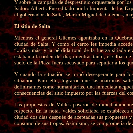
Y sobre la campaña de desprestigio orquestada por los 
Isidoro Alberti. Fue editado por la Imprenta de los Expó
el gobernador de Salta, Martín Miguel de Güemes, m
El sitio de Salta
Mientras el general Güemes agonizaba en la Quebrad
ciudad de Salta. Y como el cerco les impedía acceder 
“...días más, y la pérdida total de la fuerza sitiada
estaban a la orden del día; mientras tanto, el silbar d
suelo de la Plaza fuera socavado para sepultar a los que
Y cuando la situación se tornó desesperante para lo
situación. Para ello, lograron que las matronas sal
definiríamos como humanitarias, una inmediata negocia
consecuencias del sitio impuesto por las fuerzas del c
Las propuestas de Valdés pasaron de inmediatamente 
respecto. En la nota, Valdés solicitaba se establezca 
ciudad dos días después de aceptadas sus propuestas y e
consumo de sus tropas. Asimismo, se comprometía devo