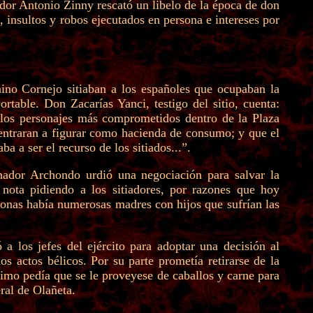
ador Antonio Zinny rescató un libelo de la época de don
s, insultos y robos ejecutados en persona e intereses por
no Cornejo sitiaban a los españoles que ocupaban la
rtable. Don Zacarías Yanci, testigo del sitio, cuenta:
re los personajes más comprometidos dentro de la Plaza
os entraran a figurar como hacienda de consumo; y que el
a a ser el recurso de los sitiados...”.
rnador Archondo urdió una negociación para salvar la
 nota pidiendo a los sitiadores, por razones que hoy
ronas había numerosas madres con hijos que sufrían las
 los jefes del ejército para adoptar una decisión al
os actos bélicos. Por su parte prometía retirarse de la
ltimo pedía que se le proveyese de caballos y carne para
ral de Olañeta.