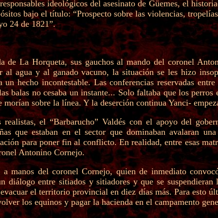
responsables ideológicos del asesinato de Güemes, el histori
sitos bajo el título: “Prospecto sobre las violencias, tropelía
ayo 24 de 1821”.
a de La Horqueta, sus gauchos al mando del coronel Antoni
al agua y al ganado vacuno, la situación se les hizo insopo
 era un hecho incontestable. Las conferencias reservadas ent
e las balas no cesaba un instante... Solo faltaba que los perr
 morían sobre la línea. Y la deserción continua Yanci- empezab
s realistas, el “Barbarucho” Valdés con el apoyo del gobe
teñas que estaban en el sector que dominaban avalaran una
ción para poner fin al conflicto. En realidad, entre esas mat
oronel Antonino Cornejo.
a manos del coronel Cornejo, quien de inmediato convocó a
un diálogo entre sitiados y sitiadores y que se suspendieran l
vacuar el territorio provincial en diez días más. Para esto ú
lver los equinos y pagar la hacienda en el campamento gene