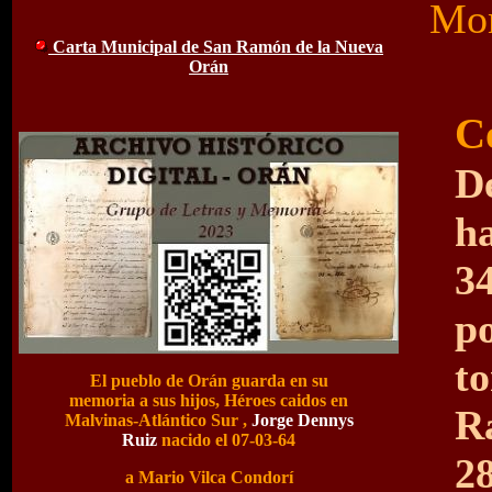
Mon
Carta Municipal de San Ramón de la Nueva
Orán
C
D
h
3
p
t
El pueblo de Orán guarda en su
memoria a sus hijos, Héroes caidos en
R
Malvinas-Atlántico Sur ,
Jorge Dennys
Ruiz
nacido el 07-03-64
2
a Mario Vilca Condorí