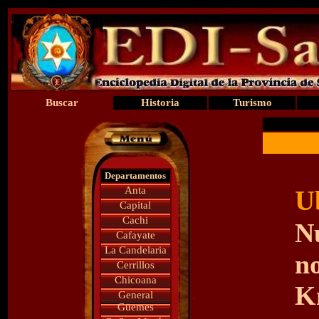
Buscar
Historia
Turismo
Departamentos
Anta
U
Capital
Cachi
N
Cafayate
La Candelaria
no
Cerrillos
Chicoana
K
General
Güemes