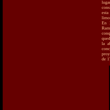
luga
cons
esta
limo
En 
Ram
conq
qued
la a
conc
proy
de 1