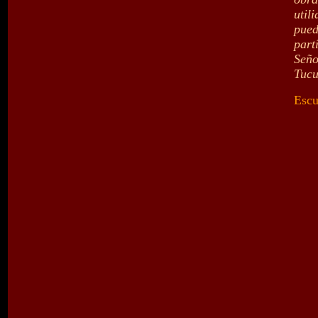
util
pued
part
Señ
Tucu
Escu