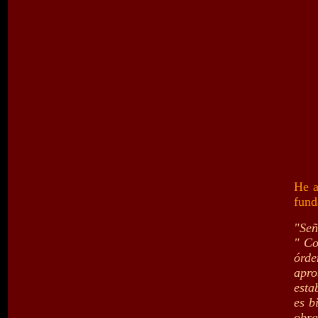
He a
fund
"Señ
" Co
órd
apro
esta
es b
obra