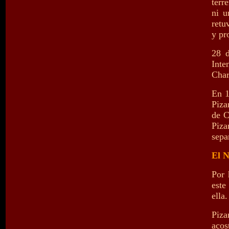
terr
ni u
retu
y pr
28 d
Inte
Char
En 1
Piza
de C
Piza
sepa
El 
Por 
este
ella.
Piza
acos