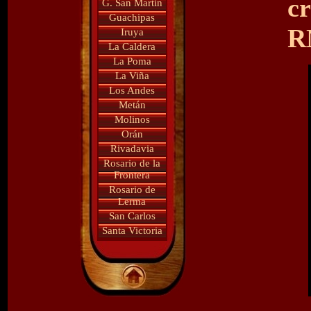
c
G. San Martín
Guachipas
R
Iruya
La Caldera
La Poma
La Viña
Los Andes
Metán
Molinos
Orán
Rivadavia
Rosario de la
Frontera
Rosario de
Lerma
San Carlos
Santa Victoria