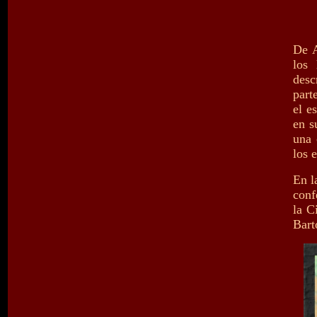
De A
los
desc
part
el e
en s
una 
los 
En l
conf
la C
Bart