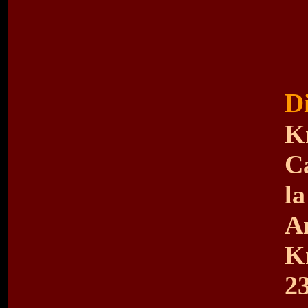
Di
K
C
l
A
K
2