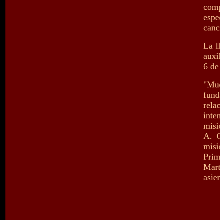
comp
espe
canc
La l
auxi
6 de
"Muc
fund
rela
inte
misi
A. C
misi
Prim
Mart
asie