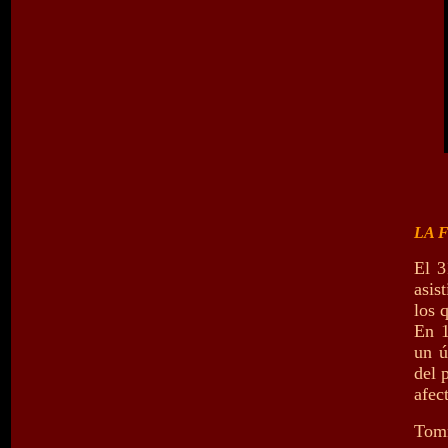
LA 
El 3
asis
los 
En 1
un ú
del 
afec
Tomm