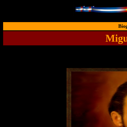
Biog
Migu