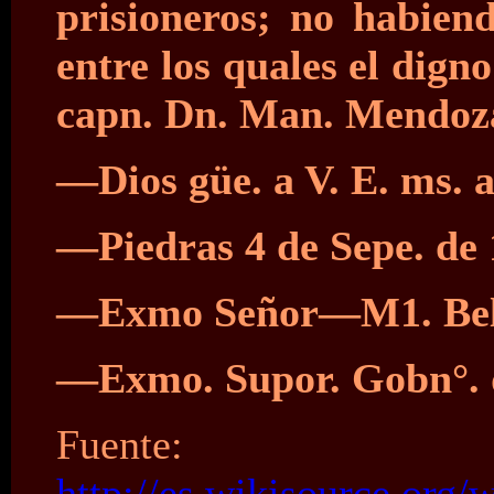
prisioneros; no habien
entre los quales el dign
capn. Dn. Man. Mendoza 
—Dios güe. a V. E. ms. a
—Piedras 4 de Sepe. de
—Exmo Señor—M1. Bel
—Exmo. Supor. Gobn°. de
Fuente:
http://es.wikisource.org