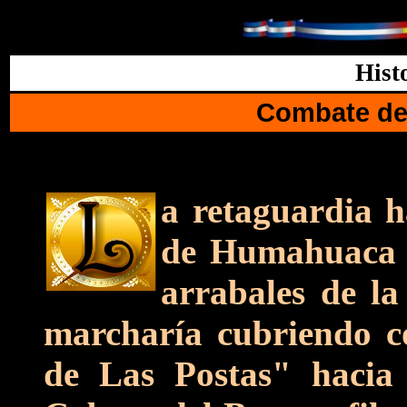
Hist
Combate de 
a retaguardia h
de Humahuaca y
arrabales de la
marcharía cubriendo co
de Las Postas" haci