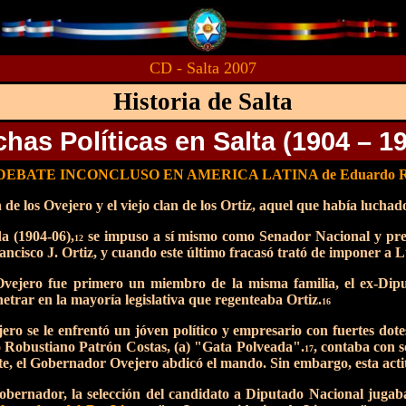
CD - Salta 2007
Historia de Salta
has Políticas en Salta (1904 – 1
 UN DEBATE INCONCLUSO EN AMERICA LATINA de Eduardo R. S
an de los Ovejero y el viejo clan de los Ortiz, aquel que había luch
a (1904-06),
se impuso a sí mismo como Senador Nacional y pret
12
cisco J. Ortiz, y cuando este último fracasó trató de imponer a 
 Ovejero fue primero un miembro de la misma familia, el ex-Di
trar en la mayoría legislativa que regenteaba Ortiz.
16
o se le enfrentó un jóven político y empresario con fuertes dote
 Robustiano Patrón Costas, (a) "Gata Polveada".
, contaba con 
17
, el Gobernador Ovejero abdicó el mando. Sin embargo, esta actit
obernador, la selección del candidato a Diputado Nacional jugaba 