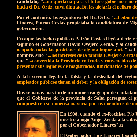
candidato, "
...no quedaría para el futuro gobierno sino 
hacia el Dr. Ortiz, cuya diputación les alejaría el peligro
Por el contrario, los seguidores del Dr. Ortiz, "
...tratan d
Linares, Patrón Costas propiciaba la candidatura de Migu
gobernación.
En aquellas luchas políticas Patrón Costas llegó a decir
segundo el Gobernador David Ovejero Zerda, y al cand
ocupado todas las posiciones de alguna importancia
".
Lo
26
hombre, sino "
...los intereses de la familia [Ovejero Zer
que "
...convertida la Provincia en feudo y convencidos d
presentar sus legiones de magistrados, funcionarios de po
A tal extremo llegaba la falsía y la deslealtad del ré
empleados públicos tienen el deber y la obligación de sost
Dos semanas más tarde un numeroso grupo de ciudadanos
que el Gobierno de la provincia de Salta perseguía el p
compuesto en su inmensa mayoría por los miembros de una
En 1908, cuando el ex-Rochista Pío U
nuestro amigo Angel Zerda a la cabez
por el Gobernador Linares".
32
El Gobernador Luis Linares Usandiva