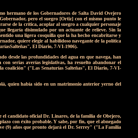
imo hermano de los Gobernadores de Salta David Ovejero
Gobernador, pero el suegro [Ortiz] con el mismo punto le
arse de la crítica, acoplar al suegro a cualquier personaje
ue llegaría disimulado por un actuante de relieve. Sin la
entido una ligera cosquilla que la ha hecho encabritarse y
ador, quiere elegir al habilidoso navegante de la política
uríasSalteñas", El Diario, 7-VI-1906).
zado desde las profundidades del agua en que navega, han
on serias averías legislativas, ha resuelto abandonar el
la coalición" ("Las Senaturías Salteñas", El Diario, 7-VI-
olá, quien había sido en un matrimonio anterior yerno del
 el candidato oficial Dr. Linares, de la familia de Obejero,
plazo con éxito probable. Y sabe, por fin, que el abnegado
eve (9) años que pronto dejará el Dr. Serrey" ("La Familia