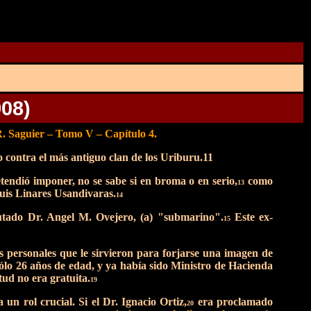
908)
aguier – Tomo V – Capítulo 4.
ado contra el más antiguo clan de los Uriburu.11
endió imponer, no se sabe si en broma o en serio,
como
13
Luis Linares Usandivaras.
14
putado Dr. Angel M. Ovejero, (a) "submarino".
Este ex-
15
s personales que le sirvieron para forjarse una imagen de
sólo 26 años de edad, y ya había sido Ministro de Hacienda
ud no era gratuita.
19
un rol crucial. Si el Dr. Ignacio Ortiz,
era proclamado
20