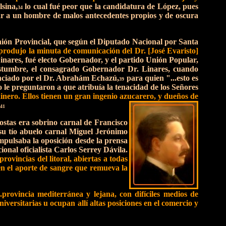
sina,
lo cual fué peor que la candidatura de López, pues
34
evar a un hombre de malos antecedentes propios y de oscura
Unión Provincial, que según el Diputado Nacional por Santa
e produjo la minuta de comunicación del Dr. [José Evaristo]
inares, fué electo Gobernador, y el partido Unión Popular,
stumbre, el consagrado Gobernador Dr. Linares, cuando
unciado por el Dr. Abrahám Echazú,
para quien "...esto es
39
le preguntaron a que atribuía la tenacidad de los Señores
dinero. Ellos tienen un gran ingenio azucarero, y dueños de
41
ostas era sobrino carnal de Francisco
 su tío abuelo carnal Miguel Jerónimo
mpulsaba la oposición desde la prensa
onal oficialista Carlos Serrey Dávila.
rovincias del litoral, abiertas a todas
ben el aporte de sangre que remueva la
..provincia mediterránea y lejana, con difíciles medios de
iversitarias u ocupan allí altas posiciones en el comercio y