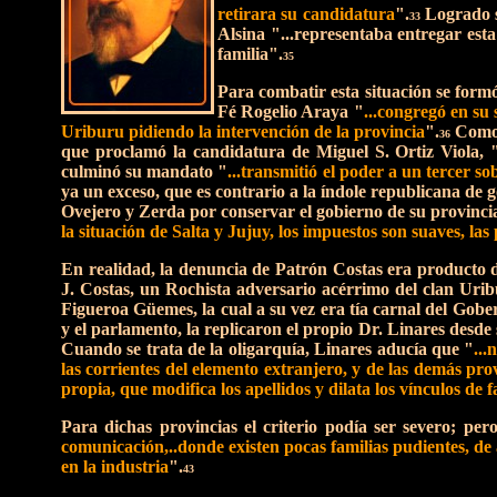
retirara su candidatura
".
Logrado s
33
Alsina "...representaba entregar est
familia".
35
Para combatir esta situación se form
Fé Rogelio Araya "
...congregó en su
Uriburu pidiendo la intervención de la provincia
".
Como e
36
que proclamó la candidatura de Miguel S. Ortiz Viola, 
culminó su mandato "
...transmitió el poder a un tercer s
ya un exceso, que es contrario a la índole republicana de 
Ovejero y Zerda por conservar el gobierno de su provinci
la situación de Salta y Jujuy, los impuestos son suaves,
las
En realidad, la denuncia de Patrón Costas era producto d
J. Costas, un Rochista adversario acérrimo del clan Urib
Figueroa Güemes, la cual a su vez era tía carnal del Gob
y el parlamento, la replicaron el propio Dr. Linares desde
Cuando se trata de la oligarquía, Linares aducía que "
...
las corrientes del elemento extranjero, y de las demás pro
propia, que modifica los apellidos y dilata los vínculos de f
Para dichas provincias el criterio podía ser severo; per
comunicación,..donde existen pocas familias pudientes, de a
en la industria
".
43