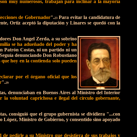
e son muy numerosos, trabajan para inclinar a la mayoría
 elecciones de Gobernador
".
Para evitar la candidatura de
23
te, Ortiz aceptó la diputación y Linares se quedó con la
nadores Don Angel Zerda, a su sobrino
amilia se ha adueñado del poder y ha
n Patrón Costas, ni un partido ni un
Seguía denunciando Don Robustiano
s que hoy en la contienda solo pueden
declarar por el órgano oficial que los
r
".
29
as, denunciaban en Buenos Aires al Ministro del Interior
por la voluntad caprichosa e ilegal del círculo gobernante,
s, consiguió que el grupo gubernista se dividiera "...con
go López, Ministro de Gobierno, y consentido sino apoyado
ad de pedirle a su Ministro que desistiera de sus trabajos y