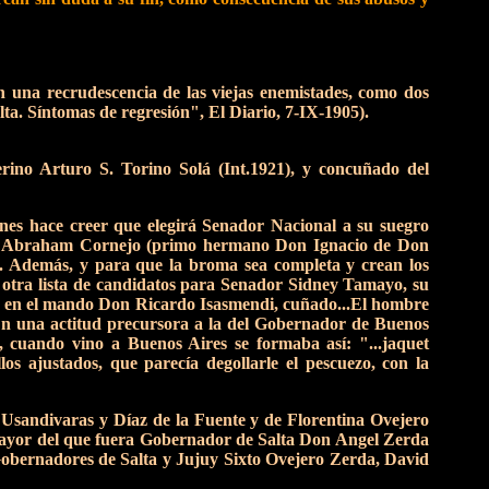
en una recrudescencia de las viejas enemistades, como dos
lta. Síntomas de regresión", El Diario, 7-IX-1905).
ino Arturo S. Torino Solá (Int.1921), y concuñado del
enes hace creer que elegirá Senador Nacional a su suegro
imo Abraham Cornejo (primo hermano Don Ignacio de Don
. Además, y para que la broma sea completa y crean los
a otra lista de candidatos para Senador Sidney Tamayo, su
s en el mando Don Ricardo Isasmendi, cuñado...El hombre
. En una actitud precursora a la del Gobernador de Buenos
, cuando vino a Buenos Aires se formaba así: "...jaquet
os ajustados, que parecía degollarle el pescuezo, con la
 Usandivaras y Díaz de la Fuente y de Florentina Ovejero
yor del que fuera Gobernador de Salta Don Angel Zerda
Gobernadores de Salta y Jujuy Sixto Ovejero Zerda, David