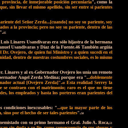
a provincia, de inmejorable posición pecuniaria
", como la
e, sin llevar el mismo apellido, sin ser entre sí parientes
pariente del Señor Zerda...[cuando] no soy su pariente, soy
ados a la provincia; pero no soy su pariente, dentro de las
".
45
 Luis Linares Usandivaras era sólo hijastra de la hermana
nuel Usandivaras y Díaz de la Fuente.46 También argüía
l Dr. Ovejero, de quien fuí Ministro y a quien sucedí en el
nidad, dentro de nuestras costumbres sociales, es lo mismo
Dr. Linares y al ex-Gobernador Ovejero los unía un remoto
-Gobernador Angel Zerda Medina; porque era ".
..doblemente
rnador actual [Ovejero Zerda]".
Esta realidad Serrey la
48
ue se contraen con el matrimonio; raro es el que no tiene
des, los empleados y hasta los porteros eran parientes del
s condiciones inexcusables: "
...que la mayor parte de los
 sino por el hecho de ser tales parientes
".
50
nemistado con su primo hermano el Gral. Julio A. Roca,
51
ercan sin duda a su fín, como consecuencia de sus abusos y