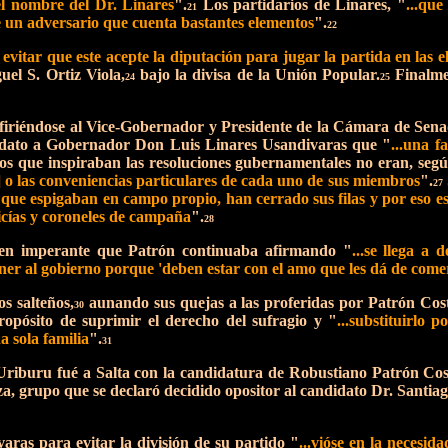
el nombre del Dr. Linares
".
Los partidarios de Linares, "
...qu
21
 de un adversario que cuenta bastantes elementos
".
22
e evitar que este acepte la diputación para jugar la partida en las
el S. Ortiz Viola,
bajo la divisa de la Unión Popular.
Finalmen
24
25
 refiriéndose al Vice-Gobernador y Presidente de la Cámara de Se
idato a Gobernador Don Luis Linares Usandivaras que "
...una f
s que inspiraban las resoluciones gubernamentales no eran, segú
da] o las conveniencias particulares de cada uno de sus miembros
".
27
e que espigaban en campo propio, han cerrado sus filas y por eso e
licías y coroneles de campaña
".
28
gimen imperante que Patrón continuaba afirmando "
...se llega a 
ener al gobierno porque 'deben estar con el amo que les dá de come
 salteños,
aunando sus quejas a las proferidas por Patrón Cost
30
ropósito de suprimir el derecho del sufragio y "
...substituirlo 
 sola familia
".
31
riburu fué a Salta con la candidatura de Robustiano Patrón Costa
a, grupo que se declaró decidido opositor al candidato Dr. Santia
ras para evitar la división de su partido "
...vióse en la necesid