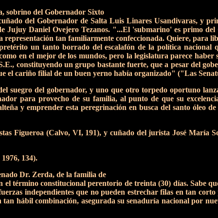
, sobrino del Gobernador Sixto
 cuñado del Gobernador de Salta Luis Linares Usandivaras, y pr
 Jujuy Daniel Ovejero Tezanos. "...El 'submarino' es primo del 
a representación tan familiarmente confeccionada. Quiere, para libr
retérito un tanto borrado del escalafón de la política nacional q
omo en el mejor de los mundos, pero la legislatura parece haber s
E., constituyendo un grupo bastante fuerte, que a pesar del gobern
ue el cariño filial de un buen yerno había organizado" ("Las Senat
a del suegro del gobernador, y uno que otro torpedo oportuno lan
or para provecho de su familia, al punto de que su excelencia c
lteña y emprender esta peregrinación en busca del santo óleo de 
as Figueroa (Calvo, VI, 191), y cuñado del jurista José María S
1976, 134).
enado Dr. Zerda, de la familia de
el término constitucional perentorio de treinta (30) días. Sabe que
 fuerzas independientes que no pueden estrechar filas en tan corto 
on tan hábil combinación, asegurada su senaduría nacional por nu