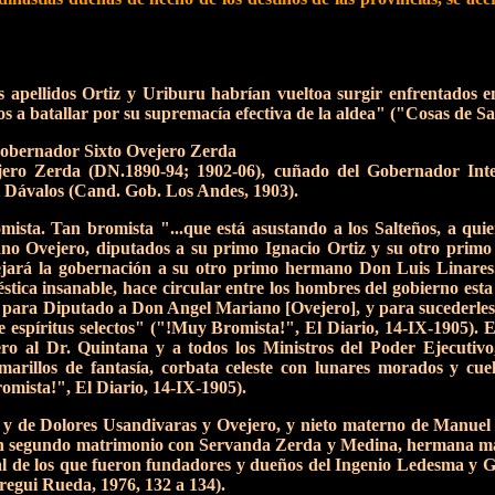
los apellidos Ortiz y Uriburu habrían vueltoa surgir enfrentados 
s a batallar por su supremacía efectiva de la aldea" ("Cosas de Sa
Gobernador Sixto Ovejero Zerda
ero Zerda (DN.1890-94; 1902-06), cuñado del Gobernador Inter
 Dávalos (Cand. Gob. Los Andes, 1903).
sta. Tan bromista "...que está asustando a los Salteños, a qui
no Ovejero, diputados a su primo Ignacio Ortiz y su otro pr
jará la gobernación a su otro primo hermano Don Luis Linares
ica insanable, hace circular entre los hombres del gobierno est
, para Diputado a Don Angel Mariano [Ovejero], y para sucederle
 de espíritus selectos" ("!Muy Bromista!", El Diario, 14-IX-1905)
ero al Dr. Quintana y a todos los Ministros del Poder Ejecutivo
rillos de fantasía, corbata celeste con lunares morados y cuell
omista!", El Diario, 14-IX-1905).
l y de Dolores Usandivaras y Ovejero, y nieto materno de Manuel
un segundo matrimonio con Servanda Zerda y Medina, hermana ma
al de los que fueron fundadores y dueños del Ingenio Ledesma y 
regui Rueda, 1976, 132 a 134).