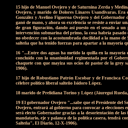
15 hijo de Manuel Ovejero y de Saturnina Zerda y Medina
Ovejero, y marido de Dolores Linares Usandivaras. Era
González y Avelino Figueroa Ovejero y del Gobernador de
ganó de mano, y ahora su excelencia se resiste a enviar un
de gran figuración, dando así puesto en el senado a un p
intervención submarina del primo, la cosa habría pasado c
no obedecer con la acostumbrada docilidad a la mano de S.
salteña que ha tenido fuerzas para apartar a la mayoría q
16 "...Entre dos aguas ha metido la quilla en la mayorí
concluído con la unanimidad regimentada por el Gobernad
chaquete con que mayiza sus ocios de pastor de la grey sa
1906).
17 hijo de Robustiano Patrón Escobar y de Francisca Cost
célebre político liberal salteño Isidoro López.
18 marido de Prelidiana Torino y López (Jáuregui Rueda, 
19 El gobernador Ovejero "...sabe que el Presidente del S
Ovejero, entrará al gobierno para convocar a elecciones en 
será electo Gobernador gracias a la desorientación de las
mandatario, eje y palanca de la política casera, tendrá c
Salteña", El Diario, 12-X-1906).