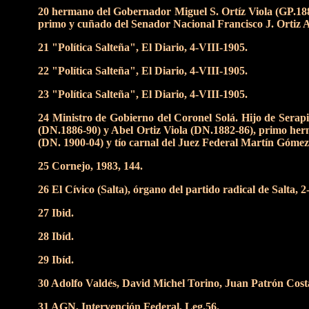
20 hermano del Gobernador Miguel S. Ortíz Viola (GP.188
primo y cuñado del Senador Nacional Francisco J. Ortiz 
21 "Política Salteña", El Diario, 4-VIII-1905.
22 "Política Salteña", El Diario, 4-VIII-1905.
23 "Política Salteña", El Diario, 4-VIII-1905.
24 Ministro de Gobierno del Coronel Solá. Hijo de Serapi
(DN.1886-90) y Abel Ortiz Viola (DN.1882-86), primo he
(DN. 1900-04) y tío carnal del Juez Federal Martín Góme
25 Cornejo, 1983, 144.
26 El Cívico (Salta), órgano del partido radical de Salta,
27 Ibid.
28 Ibíd.
29 Ibíd.
30 Adolfo Valdés, David Michel Torino, Juan Patrón Cost
31 AGN, Intervención Federal, Leg.56.