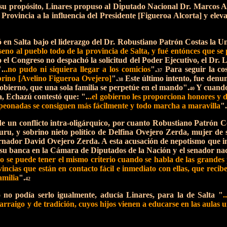
u propósito, Linares propuso al Diputado Nacional Dr. Marcos Al
a Provincia a la influencia del Presidente [Figueroa Alcorta] y el
ó en Salta bajo el liderazgo del Dr. Robustiano Patrón Costas la 
 seno al pueblo todo de la provincia de Salta, y fué entónces que s
l Congreso no despachó la solicitud del Poder Ejecutivo, el Dr. L
".
..no pudo ni siquiera llegar a los comicios
".
Para seguir la co
37
obrino [Avelino Figueroa Ovejero]
".
Este último intento, fue den
38
gobierno, que una sola familia se perpetúe en el mando".
Y cuando 
40
a, Echazú contestó que: ".
..el gobierno les proporciona honores y 
 peonadas se consiguen más fácilmente y todo marcha a maravilla
".
e un conflicto intra-oligárquico, por cuanto Robustiano Patrón C
uru, y sobrino nieto político de Delfina Ovejero Zerda, mujer de
ernador David Ovejero Zerda. A esta acusación de nepotismo que i
 su banca en la Cámara de Diputados de la Nación y el senador naci
no se puede tener el mismo criterio cuando se habla de las grandes p
vincias que están en contacto fácil e inmediato con ellas, que reci
amilia
".
42
o no podía serlo igualmente, aducía Linares, para la de Salta "
.
rraigo y de tradición, cuyos hijos vienen a educarse en las aulas un