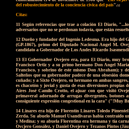
del robustecimiento de la conciencia cívica del país
".
52
Citas:
11 Según referencias que trae a colación El Diario, "...
adversarios que no se perdonan todavía, que están resuelto
12 Dueño y fundador del Ingenio Ledesma. Era hijo del 
(GP.1867), primo del Diputado Nacional Angel M. Ovej
candidato a Gobernador de Los Andes Ricardo Isasmendi
13 El Gobernador Ovejero era, para El Diario, muy bromi
Francisco Ortiz y a su primo hermano Don Angel Maria
Francisco, y sobrino de este mismo Don Abraham); y de
Salteños que su gobernador padece de una obsesión domést
cuñado; y a Sixto Ovejero, su hermano en ambas sangres
es chacotón y jovial y gusta de esas diversiones propias
Aires José Camilo Crotto, el ajuar con que visitó Ovej
primaveral adornado de arrugas divergentes, botones ama
consiguiente expresión congestional en la cara" ("!Muy Br
14 Linares era hijo de Florentín Linares Toledo Pimente
Zerda. Su abuelo Manuel Usandivaras había contraído 
y Medina; y su abuela Florentina era hermana y tía carn
Ovcjero Gonsález, y Daniel Ovejero y Tezanos Pintos (Jáu