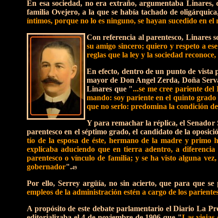
En esa sociedad, no era extraño, argumentaba Linares, 
familia Ovejero, a la que se había tachado de oligárquica
íntimos, porque no lo es ninguno, se hayan sucedido en e
Con referencia al parentesco, Linares 
su amigo sincero; quiero y respeto a ese
reglas que la ley y la sociedad reconoce
En efecto, dentro de un punto de vista
mayor de Don Angel Zerda, Doña Serva
Linares que "
...se me cree pariente de
mando: soy pariente en el quinto grado 
que no serlo: predomina la condición d
Y para remachar la réplica, el Senador
parentesco en el séptimo grado, el candidato de la oposic
tío de la esposa de éste, hermano de la madre y primo 
explicaba aduciendo que en tierra adentro, a diferencia 
parentesco o vínculo de familia; y se ha visto alguna vez
gobernador
".
49
Por ello, Serrey argüía, no sin acierto, que para que se
empleos de la administración estén a cargo de los pariente
A propósito de este debate parlamentario el Diario La P
editorializaba el 4 de noviembre de 1906 que "
Las viejas