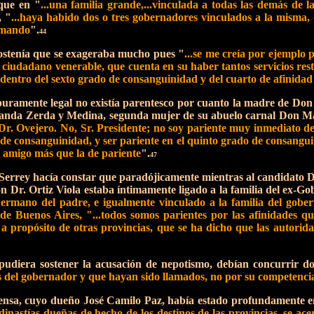
que en "
...una familia grande,...vinculada a todas las demás de l
, "
...haya habido dos o tres gobernadores vinculados a la misma, qu
l mando
".
44
sostenía que se exageraba mucho pues "
...se me creía por ejemplo 
 ciudadano venerable, que cuenta en su haber tantos servicios rest
, dentro del sexto grado de consanguinidad y del cuarto de afinidad
 puramente legal no existía parentesco por cuanto la madre de Don
nda Zerda y Medina, segunda mujer de su abuelo carnal Don Ma
l Dr. Ovejero. No, Sr. Presidente; no soy pariente muy inmediato de
de consanguinidad, y ser pariente en el quinto grado de consangui
e amigo más que la de pariente
".
47
 Serrey hacía constar que paradójicamente mientras al candidato 
ión Dr. Ortiz Viola estaba íntimamente ligado a la familia del ex
hermano del padre, e igualmente vinculado a la familia del gobe
de Buenos Aires, "...todos somos parientes por las afinidades q
, a propósito de otras provincias, que se ha dicho que las autorida
 pudiera sostener la acusación de nepotismo, debían concurrir do
s del gobernador y que hayan sido llamados, no por su competencia,
rensa, cuyo dueño José Camilo Paz, había estado profundamente e
 dinastías dueñas de hecho de los destinos de las provincias, se ac