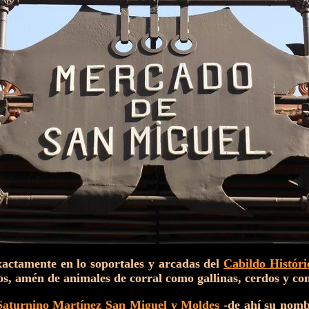
exactamente en lo soportales y arcadas del
Cabildo Históri
os, amén de animales de corral como gallinas, cerdos y con
Saturnino Martínez San Miguel y Moldes
-de ahí su nombr