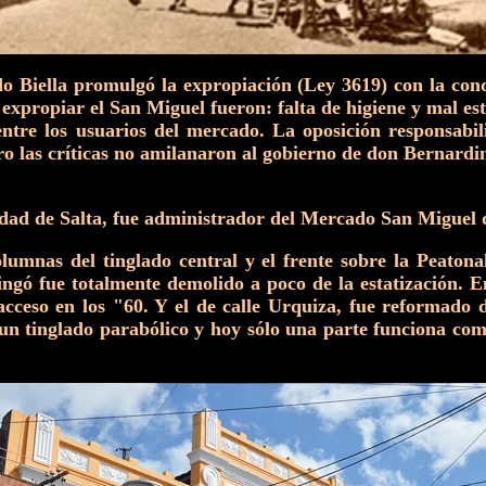
o Biella promulgó la expropiación (Ley 3619) con la cond
propiar el San Miguel fueron: falta de higiene y mal esta
entre los usuarios del mercado. La oposición responsabil
ro las críticas no amilanaron al gobierno de don Bernardin
iudad de Salta, fue administrador del Mercado San Miguel
columnas del tinglado central y el frente sobre la Peatona
ingó fue totalmente demolido a poco de la estatización. En
ceso en los "60. Y el de calle Urquiza, fue reformado do
 un tinglado parabólico y hoy sólo una parte funciona co