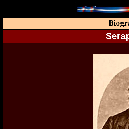
Biogr
Sera
.