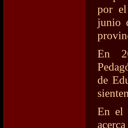
por e
junio 
provin
En 2
Pedagó
de Edu
siente
En el 
acerca