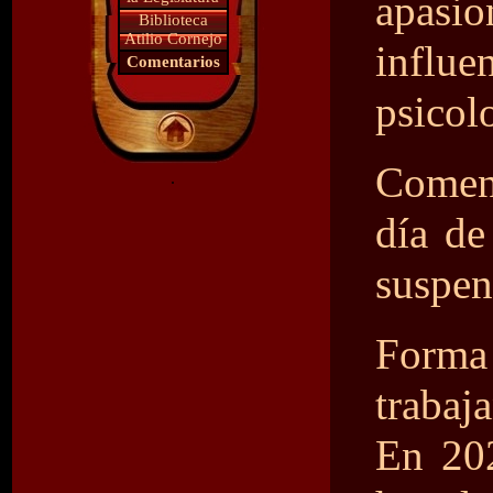
apasio
Biblioteca
Atilio Cornejo
influe
Comentarios
psicol
Comenz
.
día de
suspen
Forma 
trabaj
En 202