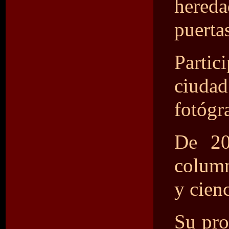
hereda
puertas
Partic
ciudad
fotógr
De 20
columni
y cien
Su pro