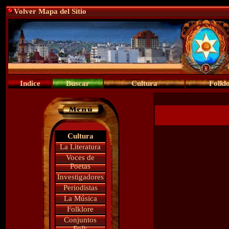
Volver Mapa del Sitio
Indice
Buscar
Cultura
Folkl
Cultura
La Literatura
Voces de
Poetas
Investigadores
Periodistas
La Música
Folklore
Conjuntos
Folk