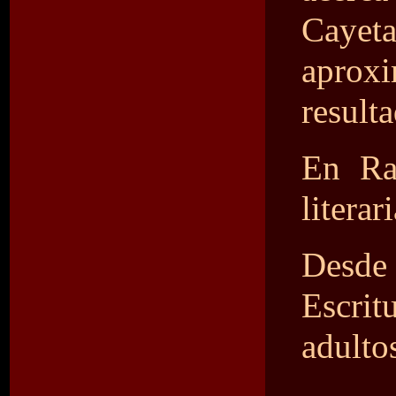
Cayeta
aprox
result
En Ra
literar
Desde 
Escrit
adulto