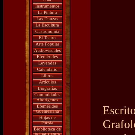
Instrumentos
La Pintura
Las Danzas
La Escultura
Gastronomía
El Teatro
Arte Popular
Audiovisuales
Efemérides
Leyendas
Calendario
Libros
Artículos
Biografías
Comunidades
Aborígenes
Efemérides
Escrit
Güemesiana
Hojas de
Grafo
Poesía
Bioblioteca de
la Legislatura