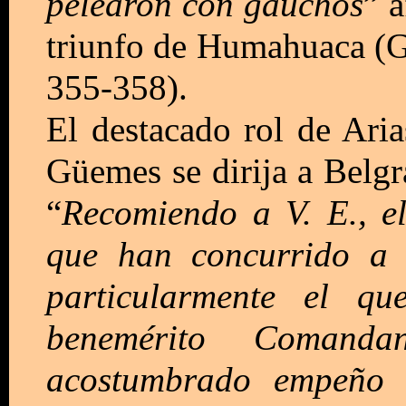
pelearon con gauchos
” a
triunfo de Humahuaca (G
355-358).
El destacado rol de Ari
Güemes se dirija a Belgr
“
Recomiendo a V. E., el
que han concurrido a 
particularmente el q
benemérito Comanda
acostumbrado empeño s