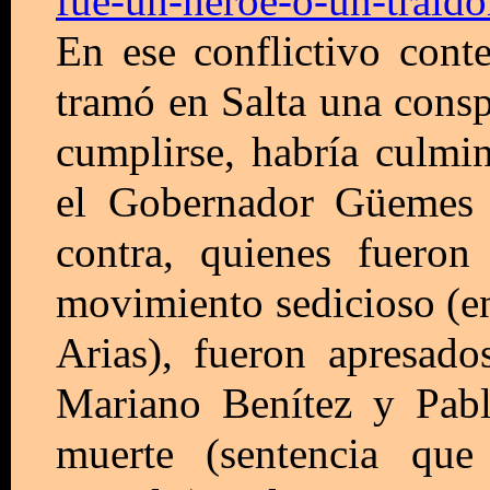
fue-un-heroe-o-un-traido
En ese conflictivo cont
tramó en Salta una cons
cumplirse, habría culmi
el Gobernador Güemes 
contra, quienes fuero
movimiento sedicioso (en
Arias), fueron apresado
Mariano Benítez y Pab
muerte (sentencia que